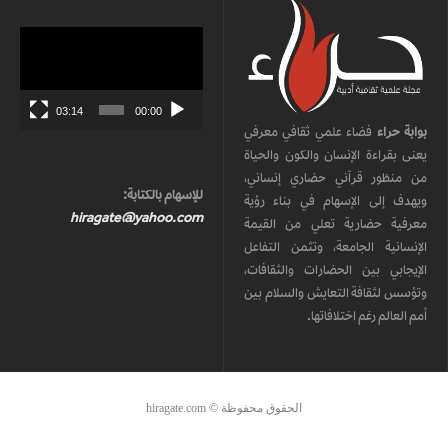
مشغل
الفيديو
03:14
00:00
بوابة حراء
فضاء علمي ثقافي معرفي
يعنى بقراءة الإنسان والكون والحياة
من منظور قرآني حضاري إنساني،
للإسهام بالكتابة:
ويهدف إلى الإسهام في بناء رؤية
hiragate@yahoo.com
معرفية حضارية تعلي من القيمة
الإنسانية الجامعة، وتثمن التفاعل
الإيجابي بين الحضارات والثقافات،
وتؤسس لثقافة التعايش والسلام بين
أمم العالم رغم اختلافاتها.
الحقوق محفوظة © hiragate.com