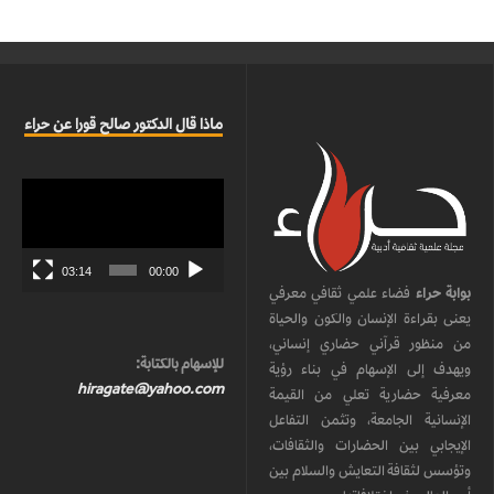
ماذا قال الدكتور صالح قورا عن حراء
مشغل
الفيديو
03:14
00:00
بوابة حراء
فضاء علمي ثقافي معرفي
يعنى بقراءة الإنسان والكون والحياة
من منظور قرآني حضاري إنساني،
للإسهام بالكتابة:
ويهدف إلى الإسهام في بناء رؤية
hiragate@yahoo.com
معرفية حضارية تعلي من القيمة
الإنسانية الجامعة، وتثمن التفاعل
الإيجابي بين الحضارات والثقافات،
وتؤسس لثقافة التعايش والسلام بين