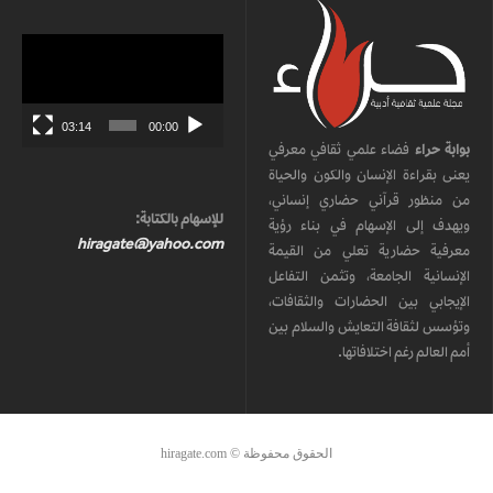
مشغل
الفيديو
03:14
00:00
بوابة حراء
فضاء علمي ثقافي معرفي
يعنى بقراءة الإنسان والكون والحياة
من منظور قرآني حضاري إنساني،
للإسهام بالكتابة:
ويهدف إلى الإسهام في بناء رؤية
hiragate@yahoo.com
معرفية حضارية تعلي من القيمة
الإنسانية الجامعة، وتثمن التفاعل
الإيجابي بين الحضارات والثقافات،
وتؤسس لثقافة التعايش والسلام بين
أمم العالم رغم اختلافاتها.
الحقوق محفوظة © hiragate.com