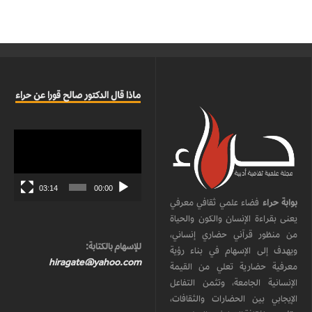
ماذا قال الدكتور صالح قورا عن حراء
مشغل
الفيديو
03:14
00:00
بوابة حراء
فضاء علمي ثقافي معرفي
يعنى بقراءة الإنسان والكون والحياة
من منظور قرآني حضاري إنساني،
للإسهام بالكتابة:
ويهدف إلى الإسهام في بناء رؤية
hiragate@yahoo.com
معرفية حضارية تعلي من القيمة
الإنسانية الجامعة، وتثمن التفاعل
الإيجابي بين الحضارات والثقافات،