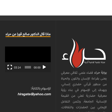
ماذا قال الدكتور صالح قورا عن حراء
مشغل
الفيديو
03:14
00:00
بوابة حراء
فضاء علمي ثقافي معرفي
يعنى بقراءة الإنسان والكون والحياة
من منظور قرآني حضاري إنساني،
للإسهام بالكتابة:
ويهدف إلى الإسهام في بناء رؤية
hiragate@yahoo.com
معرفية حضارية تعلي من القيمة
الإنسانية الجامعة، وتثمن التفاعل
الإيجابي بين الحضارات والثقافات،