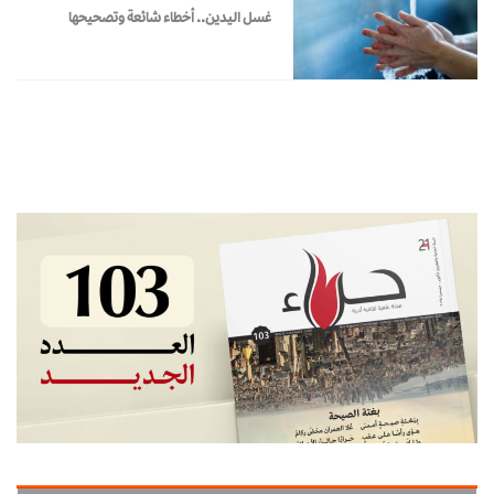
غسل اليدين.. أخطاء شائعة وتصحيحها