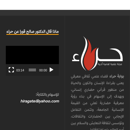
ماذا قال الدكتور صالح قورا عن حراء
مشغل
الفيديو
03:14
00:00
بوابة حراء
فضاء علمي ثقافي معرفي
يعنى بقراءة الإنسان والكون والحياة
من منظور قرآني حضاري إنساني،
للإسهام بالكتابة:
ويهدف إلى الإسهام في بناء رؤية
hiragate@yahoo.com
معرفية حضارية تعلي من القيمة
الإنسانية الجامعة، وتثمن التفاعل
الإيجابي بين الحضارات والثقافات،
وتؤسس لثقافة التعايش والسلام بين
أمم العالم رغم اختلافاتها.