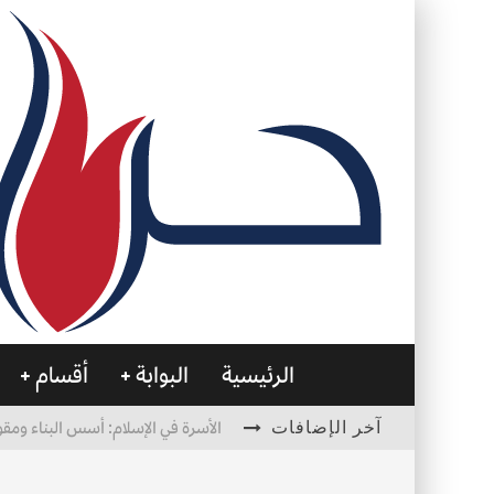
الرئيسية
البوابة
أقسام
آخر الإضافات
الأسرة في الإسلام: أسس البناء ومقو
العظام… صمتٌ يحمل الحياة