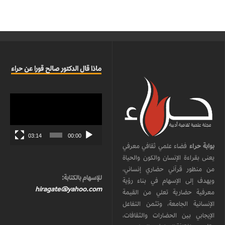
ماذا قال الدكتور صالح قورا عن حراء
مشغل
الفيديو
03:14
00:00
بوابة حراء
فضاء علمي ثقافي معرفي
يعنى بقراءة الإنسان والكون والحياة
من منظور قرآني حضاري إنساني،
للإسهام بالكتابة:
ويهدف إلى الإسهام في بناء رؤية
hiragate@yahoo.com
معرفية حضارية تعلي من القيمة
الإنسانية الجامعة، وتثمن التفاعل
الإيجابي بين الحضارات والثقافات،