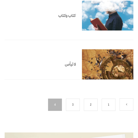
كتاب وكتاب
لا تيأس
4
3
2
1