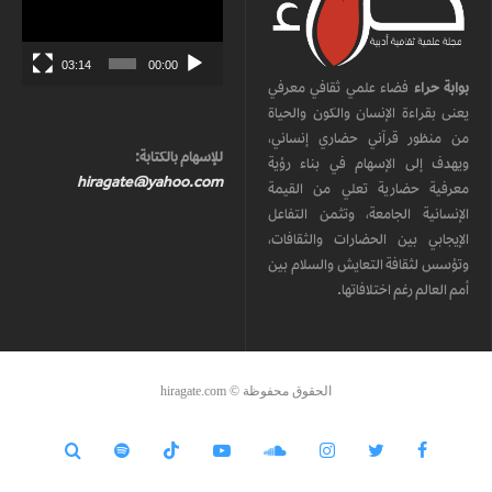
الفيديو
03:14
00:00
بوابة حراء
فضاء علمي ثقافي معرفي
يعنى بقراءة الإنسان والكون والحياة
من منظور قرآني حضاري إنساني،
للإسهام بالكتابة:
ويهدف إلى الإسهام في بناء رؤية
hiragate@yahoo.com
معرفية حضارية تعلي من القيمة
الإنسانية الجامعة، وتثمن التفاعل
الإيجابي بين الحضارات والثقافات،
وتؤسس لثقافة التعايش والسلام بين
أمم العالم رغم اختلافاتها.
الحقوق محفوظة © hiragate.com