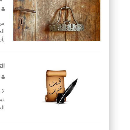
م
من 
الح
يأت
ال
ع
لا
دي
ال