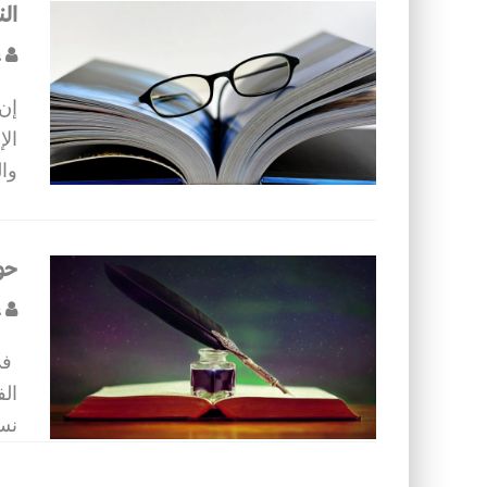
الن
ع
إن 
الإ
وال
حول
ع
في
الف
نسب