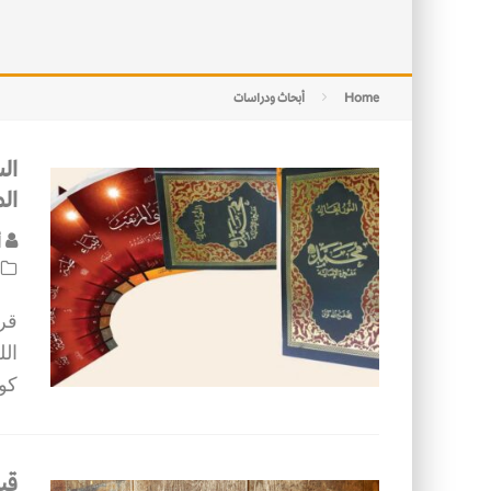
التصميم بين الهندسة والكون
الأمن في ضوء الوحي
Home
أبحاث ودراسات
ال
ال
أ
قرا
الل
كو
قيم