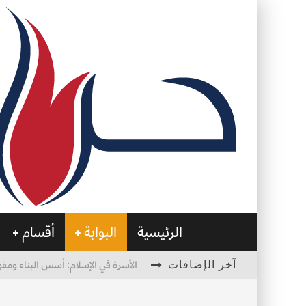
الرئيسية
البوابة
أقسام
آخر الإضافات
الأسرة في الإسلام: أسس البناء ومقو
العظام… صمتٌ يحمل الحياة