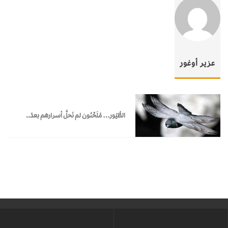
عزير أوغور
الطُّيُور… مُلَحِّنُون لم نَحلَّ أسرارهم بعدُ..