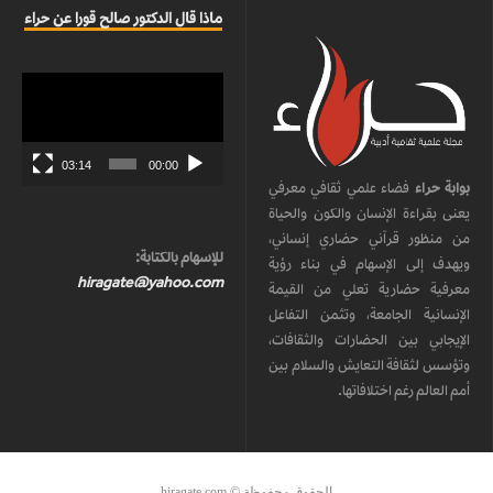
ماذا قال الدكتور صالح قورا عن حراء
مشغل
الفيديو
03:14
00:00
بوابة حراء
فضاء علمي ثقافي معرفي
يعنى بقراءة الإنسان والكون والحياة
من منظور قرآني حضاري إنساني،
للإسهام بالكتابة:
ويهدف إلى الإسهام في بناء رؤية
hiragate@yahoo.com
معرفية حضارية تعلي من القيمة
الإنسانية الجامعة، وتثمن التفاعل
الإيجابي بين الحضارات والثقافات،
وتؤسس لثقافة التعايش والسلام بين
أمم العالم رغم اختلافاتها.
الحقوق محفوظة © hiragate.com