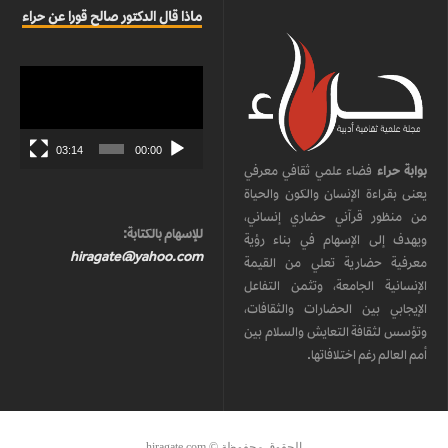
ماذا قال الدكتور صالح قورا عن حراء
مشغل
الفيديو
03:14
00:00
بوابة حراء
فضاء علمي ثقافي معرفي
يعنى بقراءة الإنسان والكون والحياة
من منظور قرآني حضاري إنساني،
للإسهام بالكتابة:
ويهدف إلى الإسهام في بناء رؤية
hiragate@yahoo.com
معرفية حضارية تعلي من القيمة
الإنسانية الجامعة، وتثمن التفاعل
الإيجابي بين الحضارات والثقافات،
وتؤسس لثقافة التعايش والسلام بين
أمم العالم رغم اختلافاتها.
الحقوق محفوظة © hiragate.com