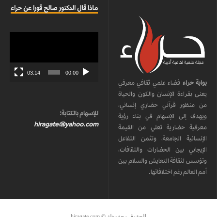
ماذا قال الدكتور صالح قورا عن حراء
مشغل
الفيديو
03:14
00:00
بوابة حراء
فضاء علمي ثقافي معرفي
يعنى بقراءة الإنسان والكون والحياة
من منظور قرآني حضاري إنساني،
للإسهام بالكتابة:
ويهدف إلى الإسهام في بناء رؤية
hiragate@yahoo.com
معرفية حضارية تعلي من القيمة
الإنسانية الجامعة، وتثمن التفاعل
الإيجابي بين الحضارات والثقافات،
وتؤسس لثقافة التعايش والسلام بين
أمم العالم رغم اختلافاتها.
الحقوق محفوظة © hiragate.com