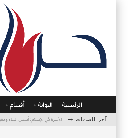
الرئيسية
البوابة
أقسام
آخر الإضافات
الأسرة في الإسلام: أسس البناء ومقو
العظام… صمتٌ يحمل الحياة