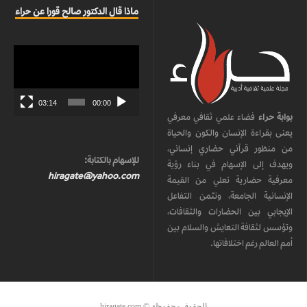
ماذا قال الدكتور صالح قورا عن حراء
مشغل
الفيديو
03:14
00:00
بوابة حراء
فضاء علمي ثقافي معرفي
يعنى بقراءة الإنسان والكون والحياة
من منظور قرآني حضاري إنساني،
للإسهام بالكتابة:
ويهدف إلى الإسهام في بناء رؤية
hiragate@yahoo.com
معرفية حضارية تعلي من القيمة
الإنسانية الجامعة، وتثمن التفاعل
الإيجابي بين الحضارات والثقافات،
وتؤسس لثقافة التعايش والسلام بين
أمم العالم رغم اختلافاتها.
الحقوق محفوظة © hiragate.com