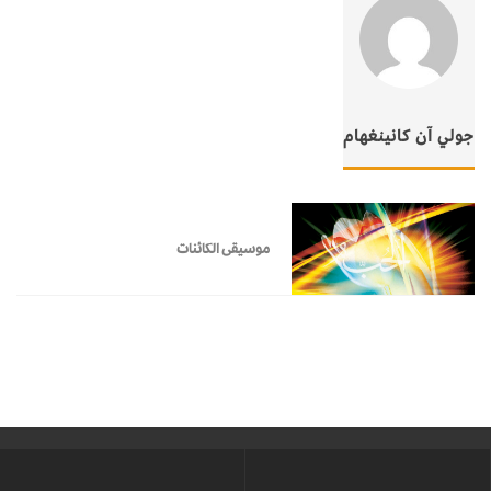
جولي آن كانينغهام
موسيقى الكائنات