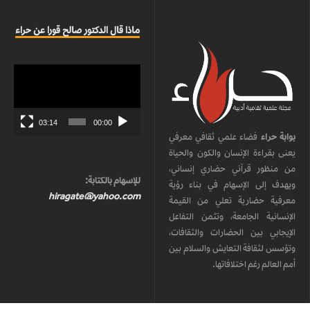
ماذا قال الدكتور صالح قورا عن حراء
مشغل
الفيديو
03:14
00:00
بوابة حراء
فضاء علمي ثقافي معرفي
يعنى بقراءة الإنسان والكون والحياة
من منظور قرآني حضاري إنساني،
للإسهام بالكتابة:
ويهدف إلى الإسهام في بناء رؤية
hiragate@yahoo.com
معرفية حضارية تعلي من القيمة
الإنسانية الجامعة، وتثمن التفاعل
الإيجابي بين الحضارات والثقافات،
وتؤسس لثقافة التعايش والسلام بين
أمم العالم رغم اختلافاتها.