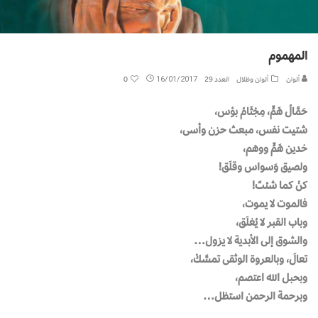
المهموم
ألوان
ألوان وظلال
العدد 29
16/01/2017
0
حَمَّالُ هَمٍّ، مِجْثَامُ بؤس،
شتيت نفس، مبعث حزن وأسى،
خدين هَمٍّ ووهم،
ولصيق وَسواس وقلَق!
كنْ كما شئتَ!
فالموت لا يموت،
وباب القبر لا يُغلَق،
والشوق إلى الأبدية لا يزول…
تعالَ، وبالعروة الوثقى تمسَّكْ،
وبحبل الله اعتصم،
وبرحمة الرحمن استظل…