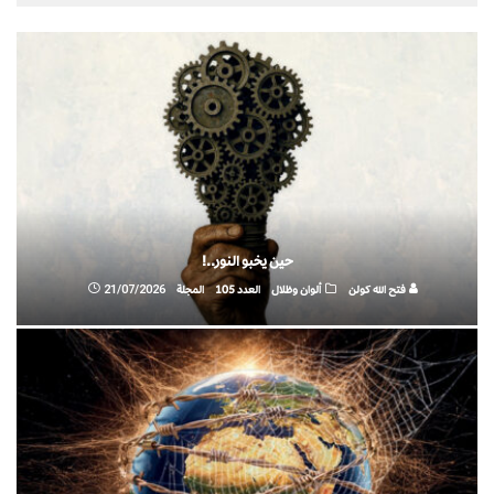
حين يخبو النور..!
فتح الله كولن
ألوان وظلال
العدد 105
المجلة
21/07/2026