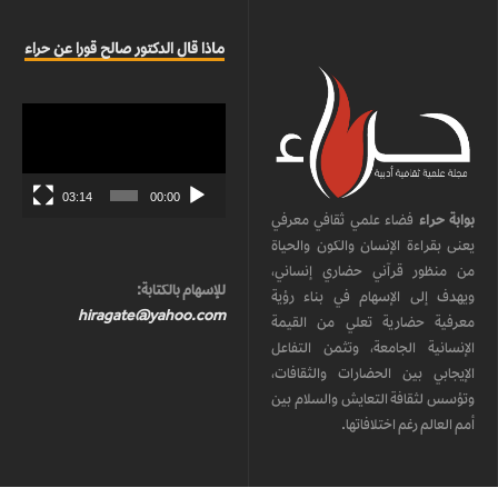
ماذا قال الدكتور صالح قورا عن حراء
مشغل
الفيديو
03:14
00:00
بوابة حراء
فضاء علمي ثقافي معرفي
يعنى بقراءة الإنسان والكون والحياة
من منظور قرآني حضاري إنساني،
للإسهام بالكتابة:
ويهدف إلى الإسهام في بناء رؤية
hiragate@yahoo.com
معرفية حضارية تعلي من القيمة
الإنسانية الجامعة، وتثمن التفاعل
الإيجابي بين الحضارات والثقافات،
وتؤسس لثقافة التعايش والسلام بين
أمم العالم رغم اختلافاتها.