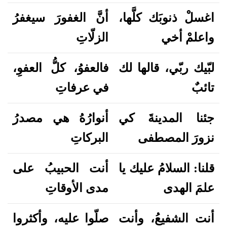
اغسلْ ذنوبَك كلَّها،
أنَّ الغفورَ سيغفرُ
واعلمْ أخي
الزلّاتِ
لبّيك ربّي، قالها لك
فالعفوُ، كلُّ العفوِ،
تائبٌ
في عرفاتِ
جئنا المدينةَ كي
أنوارُهُ هي مصدرُ
نزورَ المصطفى
البركاتِ
قلنا: السلامُ عليك يا
أنت الحبيبُ على
علمَ الهدى
مدى الأوقاتِ
أنت الشفيعُ، وأنت
صلّوا عليه، وأكثروا