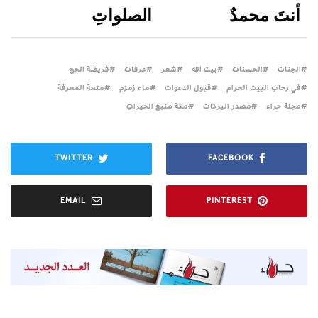
أنتَ محمدٌ
الصلواتِ
الجنات
الحسنات
بيت الله
شعر
عرفات
فريضة الحج
في رحاب البيت الحرام
قبول الدعوات
ماء زمزم
متعة المعرفة
مجلة حراء
مصدر البركات
مكة منبعُ الخيراتِ
TWITTER
FACEBOOK
EMAIL
PINTEREST