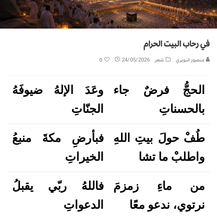
في رحاب البيت الحرام
منصور النويري
شعر
24/05/2026
0
الحجُّ فرضٌ جاء
وعَدَ الإلهُ ضيوفَهُ
بالحسناتِ
الجنّاتِ
طُفْ حولَ بيتِ اللهِ
فبأرضِ مكةَ منبعُ
واطلبْ ما تشا
الخيراتِ
من ماءِ زمزمَ
فاللهُ ربّي يقبلُ
نرتوي، ندعو معًا
الدعواتِ