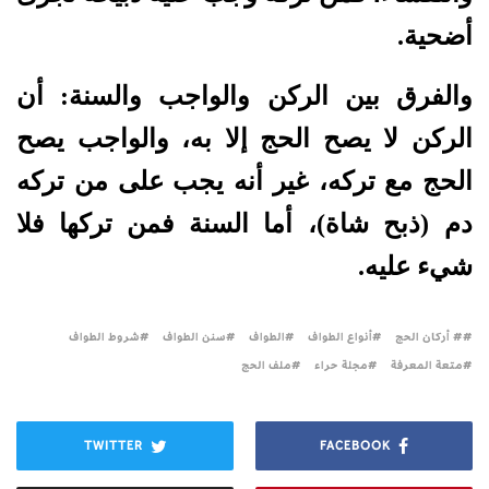
أضحية.
والفرق بين الركن والواجب والسنة: أن
الركن لا يصح الحج إلا به، والواجب يصح
الحج مع تركه، غير أنه يجب على من تركه
دم (ذبح شاة)، أما السنة فمن تركها فلا
شيء عليه.
# أركان الحج
أنواع الطواف
الطواف
سنن الطواف
شروط الطواف
متعة المعرفة
مجلة حراء
ملف الحج
TWITTER
FACEBOOK