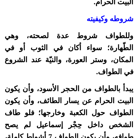
البيت الحرام.
شروطه وكيفيته
وللطواف شروط عدة لصحته، وهي
الطّهارة؛ سواء أكان في الثوب أو في
المكان، وستر العورة، والنيّة عند الشروع
في الطواف.
يبدأ بالطواف من الحجر الأسود، وأن يكون
البيت الحرام عن يسار الطائف، وأن يكون
الطواف حول الكعبة وخارجها؛ فلو طاف
الشخص داخل حِجْر إسماعيل لم يصح
طوافه، وأن يكون الطواف 7 أشواط كاملة،