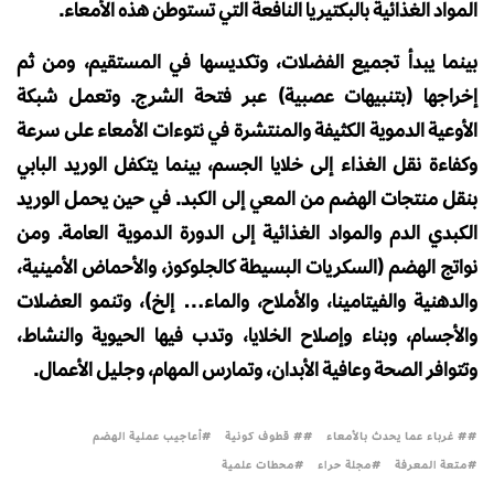
المواد الغذائية بالبكتيريا النافعة التي تستوطن هذه الأمعاء.
بينما يبدأ تجميع الفضلات، وتكديسها في المستقيم، ومن ثم
إخراجها (بتنبيهات عصبية) عبر فتحة الشرج. وتعمل شبكة
الأوعية الدموية الكثيفة والمنتشرة في نتوءات الأمعاء على سرعة
وكفاءة نقل الغذاء إلى خلايا الجسم، بينما يتكفل الوريد البابي
بنقل منتجات الهضم من المعي إلى الكبد. في حين يحمل الوريد
الكبدي الدم والمواد الغذائية إلى الدورة الدموية العامة. ومن
نواتج الهضم (السكريات البسيطة كالجلوكوز، والأحماض الأمينية،
والدهنية والفيتامينا، والأملاح، والماء… إلخ)، وتنمو العضلات
والأجسام، وبناء وإصلاح الخلايا، وتدب فيها الحيوية والنشاط،
وتتوافر الصحة وعافية الأبدان، وتمارس المهام، وجليل الأعمال.
# غرباء عما يحدث بالأمعاء
# قطوف كونية
أعاجيب عملية الهضم
متعة المعرفة
مجلة حراء
محطات علمية