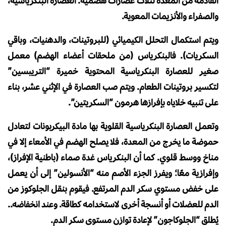
القادمة من المعدة لثلاث عصارات هضمية: العصارة البنكرياسية،
والصفراء والأنزيمات المعوية.
ويتم استكمال التحلل الكيميائي (للبروتينات، والدهنيات، وباقي
السكريات). فالبنكرياس (من ملحقات أعضاء الهضم) معمل
صغير للعصارة البنكرياسية المحتوية خميرة “التريبسين”
لتكسير بروتينات الطعام. ويتم صب العصارة في الإثني عشر، بناء
على تنبيه خلاياه بإفرازها هرمون “السكريتين”.
وتعمل العصارة البنكرياسية القلوية بها مادة البيكربونات لتعادل
حموضة ما يخرج من المعدة، فلا يصلح الهضم في الأمعاء إلا في
مناخ ووسط قلوي. كما أن البنكرياس غدة صماء (باطنية الإفراز)،
وإفرازية معًا؛ ويفرز الجزء الأصم منه “الأنسولين” إلى أن يعمل
على خفض مستوي سكر الدم المرتفع. فيقوم بنقل الجلوكوز من
الدم للعضلات أو أنسجة أخرى لاستخدامه كطاقة. وعند انخفاضه..
يُطلق “الجلوكاجون” لإعادة توازن مستوى سكر الدم.