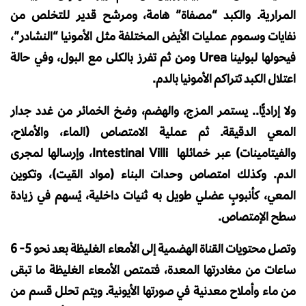
المرارية. والكبد “مصفاة” هامة، ومرشح قدير للتخلص من
نفايات وسموم عمليات الأيض المختلفة مثل الأمونيا “النشادر”،
فيحولها لبولينا Urea ومن ثم تفرز بالكلى مع البول، وفي حالة
اعتلال الكبد تتراكم الأمونيا بالدم.
ولا إراديًّا.. يستمر المزج، والهضم، وضخ الخمائر من غدد جدار
المعي الدقيقة. ثم عملية الامتصاص (الماء، والأملاح،
والفيتامينات) عبر خمائلها Intestinal Villi، وإرسالها لمجرى
الدم. وكذلك امتصاص وحدات البناء (مواد القيت)، وتكوين
المعي، كأنبوبٍ عضلي طويل به ثنيات داخلية، يُسهم في زيادة
سطح الإمتصاص.
وتصل محتويات القناة الهضمية إلى الأمعاء الغليظة بعد نحو 5- 6
ساعات من مغادرتها المعدة، فتمتص الأمعاء الغليظة ما تبقى
من ماء وأملاح معدنية في صورتها الأيونية. ويتم تحلل قسم من