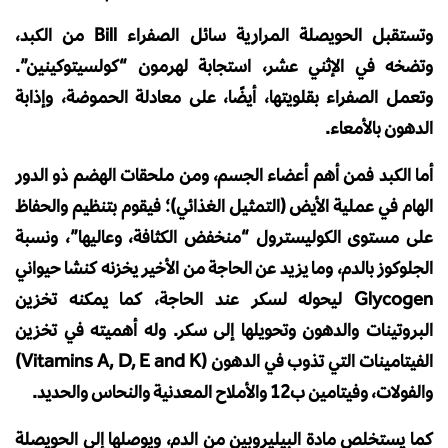
وتستقبل الحويصلة المرارية سائل الصفراء Bill من الكبد،
وتضخه في الإثني عشر، استجابة لهرمون “كولسيتوكينين”.
وتعمل الصفراء بقلويتها، أيضًا، على معادلة الحموضة، وإذابة
الدهون بالأمعاء.
أما الكبد فمن أهم أعضاء الجسم، ومن ملحقات الهضم ذو الدور
الهام في عملية الأيض (التمثيل الغذائي)؛ فيقوم بتنظيم والحفاظ
على مستوى الكوليسترول “منخفض الكثافة، وعاليها”، ونسبة
الجلوكوز بالدم، وما يزيد عن الحاجة من الأخير يخزنه كنشا حيواني
Glycogen ليحوله لسكر عند الحاجة، كما يمكنه تخزين
البروتينات والدهون وتحويلها إلى سكر. وله أهميته في تخزين
الفيتامينات التي تذوب في الدهون (Vitamins A, D, E and K)
والفولات، وفيتامين ب12 والأملاح المعدنية والنحاس والحديد.
كما يستخلص مادة البيليروبين من الدم، ويوصلها إلى الحويصلة