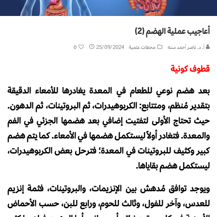
أعاجيب عملية الهضم (2)
أ. د. ناصر أحمد سنه
محطات علمية
25/09/2024
0
قطوف كونية
بعد هضم نوعي للطعام في المعدة يغادرها للأمعاء الدقيقة
بتقدير مُنظم، ومتتابع: الكربوهيدرات، ثم البروتينات، ثم الدهون.
حيث تحتاج الأولى لتفتيت إضافي بعد هضمها الجزئي في الفم
والمعدة. فتغادر أولاً ليستكمل هضمها في الأمعاء. كما يتم هضم
كبير وكثيف للبروتينات في المعدة؛ فترحل بعض الكربوهيدرات،
ليستكمل هضم بقاياها.
ويوجد توافق مُدهش بين الإنزيمات، والبروتينات، فثمة إنزيم
للعدس، وآخر للفول، وثالث للحوم، ورابع للبن، حسب الأحماض