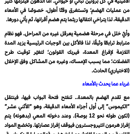
الأمينية في كل بروتين نباتي أو حيواني. أما الدهون فيلزمها كثير
من عمليات الهضم؛ وتستغرق وقتًا أطول، خصوصًا في الأمعاء
الدقيقة، لذا يتراخي انتقالها ريثما يتم هضم أقرانها، ثم يأتي دورها.
وأيّ خلل في مرحلة هضمية يعرقل غيره من المراحل. فهو نظام
مترابط ترابطًا وثيقًا، لذا فالأكل بين الوجبات الرئيسية يزيد المدة
اللازمة لإفراغ المعدة، فيربك القولون؛ لتغيّر توقيت طرح
الفضلات؛ مما يسبب الإمساك، وغيره من المشاكل وفق الإخلال
(الاختياري) الحادث.
غرباء عما يحدث بالأمعاء
مع تقدم الهضم بالمعدة.. تنفتح فتحة البواب فيها، فينتقل
“الكيموس” إلى أول أجزاء الأمعاء الدقيقة، وهو “الأثني عشر”
(لكون طوله نحو 12 بوصة). وعند دخوله المعي (بدهونه) يتم
إفراز هرمون انتيروجسترون فيوقف إفراز عصارتها. وتخضع المواد