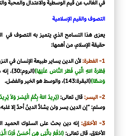
في الغالب عن قيم الوسطية والاعتدال والمحبة وال
التصوف والقيم الإسلامية
يعزى هذا التسامح الذي يتميز به التصوف في ال
حقيقة الإسلام، من أهمها:
1- الفطرة:
لأن الدين يساير طبيعة الإنسان في النزو
فِطْرَةَ اللهِ الَّتِي فَطَرَ النَّاسَ عَلَيْهَا)
(الروم:30). إنه دين الوسطية والاعتدال، قال تعالى:
وَسَطًا)
(البقرة:143)، والوسط هو الخير والفضل.
2- اليسر:
قال تعالى:
(يُرِيدُ اللهُ بِكُمُ الْيُسْرَ وَلاَ يُرِيد
وسلم: “إن الدين يسر ولن يشادَّ الدينُ أحدٌ إلا غلبه، 
3- الأخلاق:
إنه دين بحث على السلوك الحميد الذ
الأخلاق، قال تعالى:
(ادْفَعْ بِالَّتِي هِيَ أَحْسَنُ فَإِذَا الَّذِي