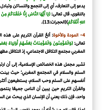
يدعو إلى التعارف، أي إلى التجمع والتساكن وتبادل ا
بالتقوى، قال تعالى:
(يَا أَيُّهَا النَّاسُ إِنَّا خَلَقْنَاكُمْ مِنْ
اللهِ أَتْقَاكُمْ
)(الحجرات:13).
4- المودة والأخوة
: ألحَّ القرآن الكريم على هذه
تعالى:
(وَالْمُؤْمِنُونَ وَالْمُؤْمِنَاتُ بَعْضُهُمْ أَوْلِيَاءُ بَعْ
المغربي مجتمع التكافل الاجتماعي، إذ التكافل مظهر
تشير مجمل هذه الخصائص الإسلامية، إلى أن ارتب
السلم والسلام في المجتمع المغربي؛ حيث بينت 
أنفسهم على السلم وحب السلام، يستطيعون أكثر 
والقرآن الكريم حين يبين أن الناس جميعًا ينتمون
واحد، فإن ذلك يعني أن الإنسان الذي يبحث عن الس
لهذا، فالسلام من شأنه أن يوحد نفوس البشر، ال