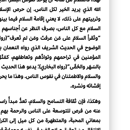
الله الذي يريد الخير لكل الناس. إن حرص الإس
وتربيتهم على ذلك، لا يعني إقامة السلام فيما بي
السلام مع كل الناس، بصرف النظر عن أجناسهم وأد
“وتَقرأ السلامَ على مَن عرفتَ ومَن لم تَعرف”(ر
الوضوح في الحديث الشريف الذي رواه النعمان بن
المؤمنين في تراحمهم وتوادِّهم وتعاطفهم، كمَث
بالسَهَر والحُمَّى”(رواه البخاري)؛ يدعو هذا الحد
والسلام والاطمئنان في نفوس الناس. وهذا ما يح
إفشائه ونشره.
وهكذا، فإن ثقافة التسامح والسلام، تعدُّ مبدأً را
عنه من فرص للتوسعة على الناس والرحمة بهم وأ
بمعاني المحبة، والمتطهرة من كل ميل إلى الكر
الانتقال من تحقيق صلاح الفرد في نفسه وحماية فطر