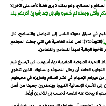
لمنافع والمصالح، وهو بذلك لا يرى فضلاً لأحد على الآخر إلا
 ذَكَرٍ وَأُنْثَى وَجَعَلْنَاكُمْ شُعُوبًا وَقَبَائِلَ لِتَعَارَفُوا إِنَّ أَكْرَمَكُمْ عِنْدَ
 القيم في سياق دعوته الناس إلى التواصل والتسامح، قال
ضٍ)
(التوبة:71)؛ لعل هذه الخاصية هي التي جعلت المجتمع
 للأخوة الجالبة لمبدأ التسامح والتضامن.
اط التجربة الصوفية المغربية بها، أسهمت في ترسيخ قيم
التجارب العامة أن رجال التصوف والسلوك، الذين تنطوي
من غيرهم الإسهام في نشر السلام وتعزيزه في محيطهم.
 إلى الأسرة الإنسانية الكبيرة وينحدرون جميعًا من أصل
لام، لا يبحث عنه لنفسه فحسب بل للآخرين أيضًا.
ذين لا يستطيعون أن يفعلوا ذلك وحدهم من دون هداية من