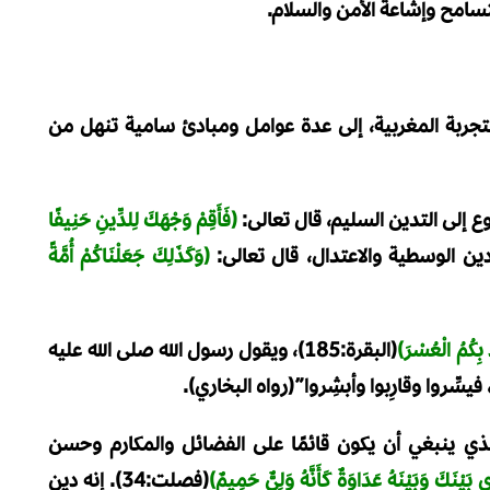
تسامح وإشاعة الأمن والسلام.
تجربة المغربية، إلى عدة عوامل ومبادئ سامية تنهل من
ع إلى التدين السليم، قال تعالى:
(فَأَقِمْ وَجْهَكَ لِلدِّينِ حَنِيفًا
(وَكَذَلِكَ جَعَلْنَاكُمْ أُمَّةً
ُ بِكُمُ الْعُسْرَ)
(البقرة:185)، ويقول رسول الله صلى الله عليه
فيسِّروا وقارِبوا وأبشِروا”(رواه البخاري).
ي ينبغي أن يكون قائمًا على الفضائل والمكارم وحسن
 بَيْنَكَ وَبَيْنَهُ عَدَاوَةٌ كَأَنَّهُ وَلِيٌّ حَمِيمٌ)
(فصلت:34). إنه دين