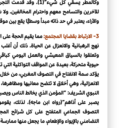
وكالمطر يسقي كل شيء”(1).
للآخرين والتسامح معهم واحترام المخالفين. ولا ش
والآراء، يعتبر في حد ذاته مبدأ وسطيًّا يقع بين م
3- الارتباط بقضايا المجتمع:
مما يقيم الحجة على ا
نهج الرهبانية والانعزال عن الحياة. ذلك أن أغلب
وتعلقوا بالسياق المعيشي والعمل اليومي كباقي
حيوية متحركة، بعيدة عن المواقف التواكلية التي ت
يؤكد سمة الانفتاح في التصوف المغربي، من خلال 
الانعزالية، وهي أخلاق لا تتضح معانيها ومظاهرها، 
النبوي الشريف: “المؤمن الذي يخالط الناس ويصبر ع
يصبر على أذاهم”(رواه ابن ماجه). لذلك، يقو
التصوف الجماعي المتفتح على كل شرائح المجتمع
التضامني بالإيواء والإطعام، ما يجعل منها ممارس