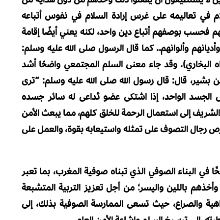
لام في تعاليمه على غرس إرادة السلام في نفوس أتباعه
نهم فحسب بوصفهم أتباع دين واحد، لكنه يعني أيضًا إقامة
يانهم وألوانهم.. كما قال الرسول صلى الله عليه وسلم:
واه البخاري). وقد جاء معنى السلم المجتمعي واضحًا أشد
 بشير، قال: قال رسول الله صلى الله عليه وسلم: “ترى
َل الجسد الواحد، إذا اشتكى عضو تَداعى له سائر جسده
يث الشريف إلى استعمال الرحمة للخلق كلهم، مما يبعث الأمن
رص رجال التصوف على تمثله واستيعابه بقوة، والعمل على
سخًا في البناء الصوفي الذي تبناه صوفية المغرب، بما تعبر
خذهم باللين واليسر؛ من أجل تعزيز التربية المتشبعة
اهية والصراع، حيث تسعى الممارسة الصوفية بذلك، إلى
ته، إلى ترسيخ السلم وإشاعة الأمن العام.