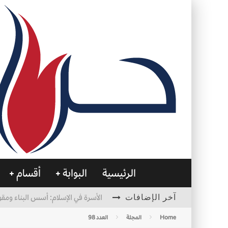
الرئيسية
البوابة
أقسام
آخر الإضافات
الأسرة في الإسلام: أسس البناء ومقو
العظام… صمتٌ يحمل الحياة
Home
المجلة
العدد 98