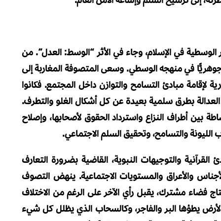
الوسطية في الإسلام، وجاء في الأثر “الوسط: العدل”. من
جوهريًّا في منهجه الوسطي. وسعى المتصوفة المغاربة إلى
ة لإقامة مبادئ التسامح والتوازن داخل المجتمع. فكانوا
لعدالة بطرق سلمية بعيدة عن كل أشكال الغلو والتطرف.
ة بين أطراف النزاع واسترداد الحقوق لأصحابها، وإصلاح
ب الليونة والتسامح، وتحقيق السلم الاجتماعي.
دئ القرآنية والتوجيهات النبوية، القاضية بضرورة التعارف
لأجناس والأعراق والمستويات الاجتماعية. ينهض التصوف
إنتاج فضاء مشترك، يقبل رأي الآخر على الرغم من الاختلاف
الأرض يطؤها البر والفاجر، وكالسحاب الذي يظلل كل شيء