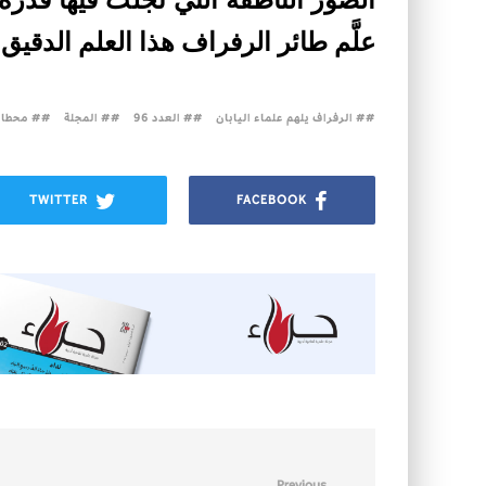
الصور الناطقة التي تجلَّتْ فيها قدر
علَّم طائر الرفراف هذا العلم الدقي
# الرفراف يلهم علماء اليابان
# العدد 96
# المجلة
# محطات
TWITTER
FACEBOOK
Previous