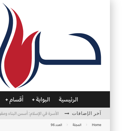
الرئيسية
البوابة
أقسام
آخر الإضافات
الأسرة في الإسلام: أسس البناء ومقو
العظام… صمتٌ يحمل الحياة
Home
المجلة
العدد 96