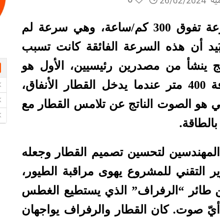
ية
26/02/2024
بلغ قطار “شينكانسن” الياباني سرعة تفوق 300 كم/ساعة، وهي سرعة لم
أي قطار قبل عام ١٩٧٩م. بَيد أن هذه السرعة الفائقة كانت تسبب
يج ينشأ من مصدرين رئيسيين، الأول هو
الصوت المدوي الذي ينتشر لمسافة 400 متر عندما يدخل القطار الأنفاق،
ني هو الصوت الناتج عن تلامس القطار مع
 بالطاقة
.
المهندسين لتحسين تصميم القطار وجعله
ر التقني للمشروع يهوى مراقبة الطيور،
 طائر “الرفراف” الذي يستطيع الغطس
أيّ صوت. كان القطار والرفراف يواجهان