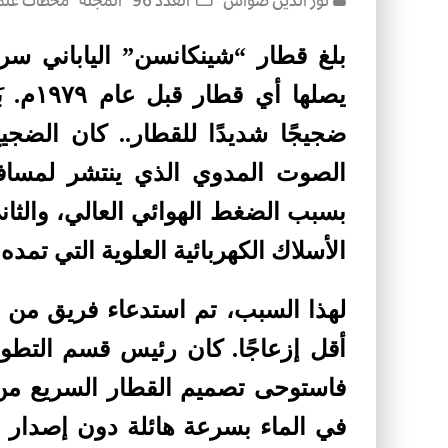
نور الدين صواش
العدد 96
المجلة
محطات علم
يصلها 
ضجيجًا شديدًا للقطار.. كان الضج
بسبب الضغط الهوائي العالي، والثا
الأسلاك الكهربائية العلوية التي تمده
لهذا السبب، تم استدعاء فريق من 
أقل إزعاجًا. كان رئيس قسم التطوي
فاستوحى تصميم القطار السريع من
في الماء بسرعة هائلة دون إصدار 