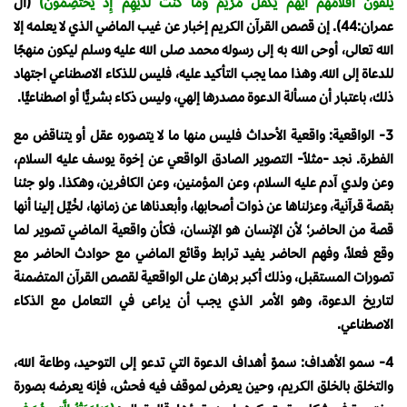
يُلْقُونَ أَقْلَامَهُمْ أَيُّهُمْ يَكْفُلُ مَرْيَمَ وَمَا كُنْتَ لَدَيْهِمْ إِذْ يَخْتَصِمُونَ)
(آل
عمران:44). إن قصص القرآن الكريم إخبار عن غيب الماضي الذي لا يعلمه إلا
الله تعالى، أوحى الله به إلى رسوله محمد صلى الله عليه وسلم ليكون منهجًا
للدعاة إلى الله. وهذا مما يجب التأكيد عليه، فليس للذكاء الاصطناعي اجتهاد
ذلك، باعتبار أن مسألة الدعوة مصدرها إلهي، وليس ذكاء بشريًّا أو اصطناعيًّا.
3- الواقعية: واقعية الأحداث فليس منها ما لا يتصوره عقل أو يتناقض مع
الفطرة. نجد -مثلاً- التصوير الصادق الواقعي عن إخوة يوسف عليه السلام،
وعن ولدي آدم عليه السلام، وعن المؤمنين، وعن الكافرين، وهكذا. ولو جئنا
بقصة قرآنية، وعزلناها عن ذوات أصحابها، وأبعدناها عن زمانها، لخُيِّل إلينا أنها
قصة من الحاضر؛ لأن الإنسان هو الإنسان، فكأن واقعية الماضي تصوير لما
وقع فعلاً، وفهم الحاضر يفيد ترابط وقائع الماضي مع حوادث الحاضر مع
تصورات المستقبل، وذلك أكبر برهان على الواقعية لقصص القرآن المتضمنة
لتاريخ الدعوة، وهو الأمر الذي يجب أن يراعى في التعامل مع الذكاء
الاصطناعي.
4- سمو الأهداف: سموّ أهداف الدعوة التي تدعو إلى التوحيد، وطاعة الله،
والتخلق بالخلق الكريم، وحين يعرض لموقف فيه فحش، فإنه يعرضه بصورة