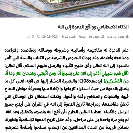
الذكاء الاصطناعي وواقع الدعوة إلى الله
العطري بن عزوز
العدد 96
المجلة
قضايا فكرية
12/02/2024
0
علم الدعوة له مفاهيمه وأساليبه وشروطه ووسائله ومقاصده وقواعده
ومناهجه وأعلامه، وقد وردت النصوص الشرعية من الكتاب والسنة التي تأمر
بالدعوة إلى الله تعالى وفق منهج الأنبياء والرسل عليهم السلام، قال تعالى:
(قُلْ هَذِهِ سَبِيلِي أَدْعُو إِلَى اللهِ عَلَى بَصِيرَةٍ أَنَا وَمَنِ اتَّبَعَنِي وَسُبْحَانَ اللهِ وَمَا أَنَا
مِنَ الْمُشْرِكِينَ)
(يوسف:108)؛ والبصيرة المشار إليها في الآية، تعني كل ما
يتعلق بالدعوة من حيث استقراء تاريخها والإفادة منها ومعرفة مواطن النجاح
فيها، والعقبات والمناهج وفقه واقعها.. وكذلك استغلال كل الوسائل التي
تحقق مقاصدها، ومراجعة تاريخ الدعوة إلى الله في القرآن على أيدي جميع
الرسل والأنبياء، يعطينا اليقين الجازم بأن فَتْح الله ونصرَه، وتحقيق وعد الله،
لم يقع مرة واحدة بل على مراحل.. وقد حفل تاريخ الدعوة الإسلامية وتطورها
بنماذج فريدة من الدعاة المدافعين عن الإسلام، تسلحوا بأسلحة عصرهم،