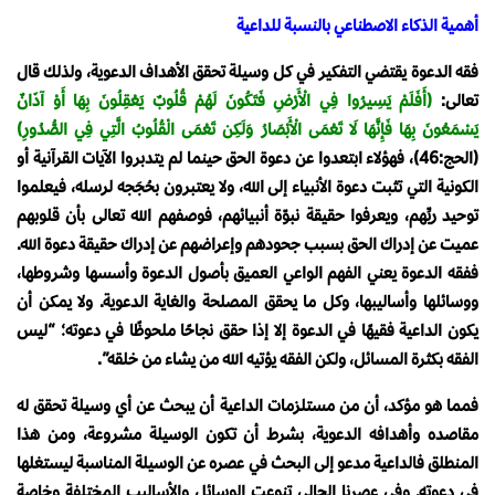
أهمية الذكاء الاصطناعي بالنسبة للداعية
فقه الدعوة يقتضي التفكير في كل وسيلة تحقق الأهداف الدعوية، ولذلك قال
تعالى:
(أَفَلَمْ يَسِيرُوا فِي الْأَرْضِ فَتَكُونَ لَهُمْ قُلُوبٌ يَعْقِلُونَ بِهَا أَوْ آذَانٌ
يَسْمَعُونَ بِهَا فَإِنَّهَا لَا تَعْمَى الْأَبْصَارُ وَلَكِن تَعْمَى الْقُلُوبُ الَّتِي فِي الصُّدُورِ)
(الحج:46)، فهؤلاء ابتعدوا عن دعوة الحق حينما لم يتدبروا الآيات القرآنية أو
الكونية التي تثبت دعوة الأنبياء إلى الله، ولا يعتبرون بحُجَجه لرسله، فيعلموا
توحيد ربِّهم، ويعرفوا حقيقة نبوّة أنبيائهم، فوصفهم الله تعالى بأن قلوبهم
عميت عن إدراك الحق بسبب جحودهم وإعراضهم عن إدراك حقيقة دعوة الله.
ففقه الدعوة يعني الفهم الواعي العميق بأصول الدعوة وأسسها وشروطها،
ووسائلها وأساليبها، وكل ما يحقق المصلحة والغاية الدعوية. ولا يمكن أن
يكون الداعية فقيهًا في الدعوة إلا إذا حقق نجاحًا ملحوظًا في دعوته؛ “ليس
الفقه بكثرة المسائل، ولكن الفقه يؤتيه الله من يشاء من خلقه”.
فمما هو مؤكد، أن من مستلزمات الداعية أن يبحث عن أي وسيلة تحقق له
مقاصده وأهدافه الدعوية، بشرط أن تكون الوسيلة مشروعة، ومن هذا
المنطلق فالداعية مدعو إلى البحث في عصره عن الوسيلة المناسبة ليستغلها
في دعوته. وفي عصرنا الحالي تنوعت الوسائل والأساليب المختلفة وخاصة