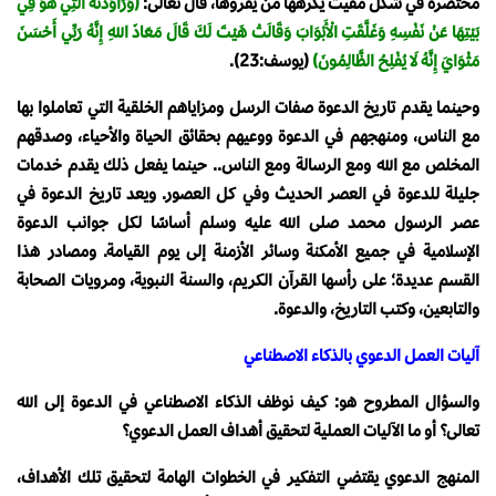
مختصرة في شكل مقيت يكرهها من يقرؤها، قال تعالى:
(وَرَاوَدَتْهُ الَّتِي هُوَ فِي
بَيْتِهَا عَنْ نَفْسِهِ وَغَلَّقَتِ الْأَبْوَابَ وَقَالَتْ هَيْتَ لَكَ قَالَ مَعَاذَ اللهِ إِنَّهُ رَبِّي أَحْسَنَ
مَثْوَايَ إِنَّهُ لَا يُفْلِحُ الظَّالِمُونَ)
(يوسف:23).
وحينما يقدم تاريخ الدعوة صفات الرسل ومزاياهم الخلقية التي تعاملوا بها
مع الناس، ومنهجهم في الدعوة ووعيهم بحقائق الحياة والأحياء، وصدقهم
المخلص مع الله ومع الرسالة ومع الناس.. حينما يفعل ذلك يقدم خدمات
جليلة للدعوة في العصر الحديث وفي كل العصور. ويعد تاريخ الدعوة في
عصر الرسول محمد صلى الله عليه وسلم أساسًا لكل جوانب الدعوة
الإسلامية في جميع الأمكنة وسائر الأزمنة إلى يوم القيامة. ومصادر هذا
القسم عديدة؛ على رأسها القرآن الكريم، والسنة النبوية، ومرويات الصحابة
والتابعين، وكتب التاريخ، والدعوة.
آليات العمل الدعوي بالذكاء الاصطناعي
والسؤال المطروح هو: كيف نوظف الذكاء الاصطناعي في الدعوة إلى الله
تعالى؟ أو ما الآليات العملية لتحقيق أهداف العمل الدعوي؟
المنهج الدعوي يقتضي التفكير في الخطوات الهامة لتحقيق تلك الأهداف،