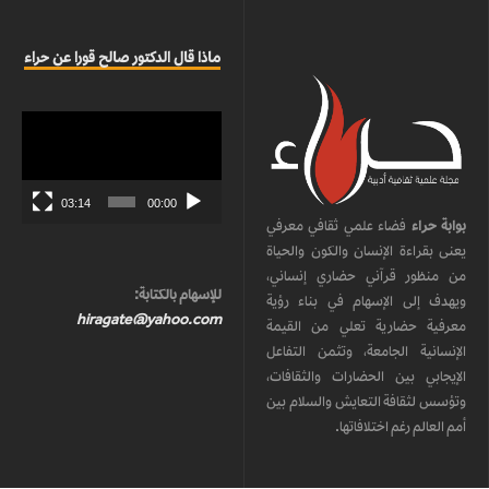
ماذا قال الدكتور صالح قورا عن حراء
مشغل
الفيديو
03:14
00:00
بوابة حراء
فضاء علمي ثقافي معرفي
يعنى بقراءة الإنسان والكون والحياة
من منظور قرآني حضاري إنساني،
للإسهام بالكتابة:
ويهدف إلى الإسهام في بناء رؤية
hiragate@yahoo.com
معرفية حضارية تعلي من القيمة
الإنسانية الجامعة، وتثمن التفاعل
الإيجابي بين الحضارات والثقافات،
وتؤسس لثقافة التعايش والسلام بين
أمم العالم رغم اختلافاتها.