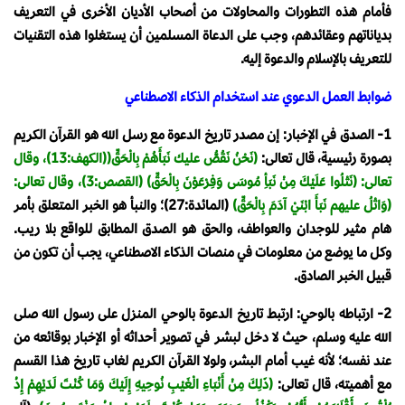
فأمام هذه التطورات والمحاولات من أصحاب الأديان الأخرى في التعريف
بدياناتهم وعقائدهم، وجب على الدعاة المسلمين أن يستغلوا هذه التقنيات
للتعريف بالإسلام والدعوة إليه.
ضوابط العمل الدعوي عند استخدام الذكاء الاصطناعي
1- الصدق في الإخبار: إن مصدر تاريخ الدعوة مع رسل الله هو القرآن الكريم
بصورة رئيسية، قال تعالى:
(نَحْنُ نَقُصُّ عليك نَبَأَهُمْ بِالْحَقِّ((الكهف:13)، وقال
تعالى: (نَتْلُوا عَلَيْكَ مِنْ نَبَأِ مُوسَى وَفِرْعَوْنَ بِالْحَقِّ) (القصص:3)، وقال تعالى:
(وَاتْلُ عليهم نَبَأَ ابْنَيْ آدَمَ بِالْحَقِّ)
(المائدة:27)؛ والنبأ هو الخبر المتعلق بأمر
هام مثير للوجدان والعواطف، والحق هو الصدق المطابق للواقع بلا ريب.
وكل ما يوضع من معلومات في منصات الذكاء الاصطناعي، يجب أن تكون من
قبيل الخبر الصادق.
2- ارتباطه بالوحي: ارتبط تاريخ الدعوة بالوحي المنزل على رسول الله صلى
الله عليه وسلم، حيث لا دخل لبشر في تصوير أحداثه أو الإخبار بوقائعه من
عند نفسه؛ لأنه غيب أمام البشر، ولولا القرآن الكريم لغاب تاريخ هذا القسم
مع أهميته، قال تعالى:
(ذَلِكَ مِنْ أَنْبَاءِ الْغَيْبِ نُوحِيهِ إِلَيْكَ وَمَا كُنْتَ لَدَيْهِمْ إِذْ