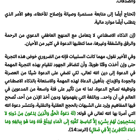
والصدقات.
(تحتاج أيضًا إلى متابعة مستمرة وصيانة وإصلاح للأخطاء، وهو الأمر الذي
يتطلب أيضًا موارد مالية.
(إن الذكاء الاصطناعي لا يتعامل مع المنهج العاطفي الدعوي من الرحمة
والرفق والشفقة وغيرها، مما تتطلبها الدعوة في كثير من الأحيان.
وفي الأخير نقول، مهما كانت السلبيات فإنه من الضروري خوض هذه التجربة
حتى وإن أخذت وقتًا طويلاً، وأن تتضافر الجهود للقيام بهذه التجربة المهمة
في الدعوة إلى دين الله تعالى، لكي تضفي على الدعوة شيئًا من العصرنة
والجودة والإبداع، بتأهيل الدعاة لهذه المهمة والاستعانة بالذكاء الاصطناعي
وتوظيفه لصالح الدعوة، لما له من تأثير على فئة واسعة من المدعوين في
العالم في آن واحد.. وباللغة التي يفهمونها ودون أخذ الإذن من أحد، تُصحح
فيها المفاهيم ويُرد على الشبهات بالحجج العقلية والنقلية، وتنتشر دعوة الله
التي أمرنا بها الله تعالى في قوله:
(لَهُ دَعْوَةُ الْحَقِّ وَالَّذِينَ يَدْعُونَ مِنْ دُونِهِ لاَ
يَسْتَجِيبُونَ لَهُمْ بِشَيْءٍ إِلاَّ كَبَاسِطِ كَفَّيْهِ إِلَى الْمَاءِ لِيَبْلُغَ فَاهُ وَمَا هُوَ بِبَالِغِهِ وَمَا
دُعَاءُ الْكَافِرِينَ إِلاَّ فِي ضَلاَلٍ
) (الرعد:14).