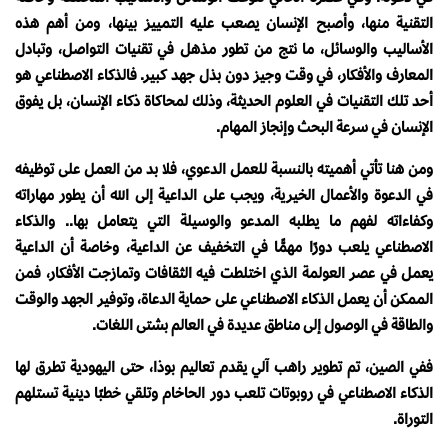
التقنية منها، وأصبح الإنسان يصعب عليه التمييز بينها، ومن أهم هذه
الأساليب والوسائل، ما نتج من تطور مذهل في تقنيات التواصل، وتبادل
المعارف والأفكار، في وقت وجيز دون بذل جهد كبير. فالذكاء الاصطناعي هو
أحد تلك التقنيات في العلوم الحديثة، وذلك لمحاكاة ذكاء الإنسان، بل يفوق
الإنسان في سرعة البحث وإنجاز المهام.
ومن هنا تأتي أهميته بالنسبة للعمل الدعوي، فلا بد من العمل على توظيفه
في الدعوة والأعمال الخيرية، ويجب على الداعية إلى الله أن يطور مهاراته
وكفاءاته لفهم ما يطلبه المدعو والوسيلة التي يتعامل بها.. والذكاء
الاصطناعي يلعب دورًا مهمًّا في التخفيف عن الداعية، وخاصة أن الداعية
يعمل في عصر العولمة الذي اختلطت فيه الثقافات وتمازجت الأفكار، فمن
الممكن أن يعمل الذكاء الاصطناعي على حماية الدعاة، وتوفير الجهد والوقت
والطاقة في الوصول إلى مناطق عديدة في العالم بشتى اللغات.
ففي الصين، تم تطوير راهب آلي يقدم تعاليم بوذا، حتى اليهودية تطرق لها
الذكاء الاصطناعي في روبوتات تلعب دور الحاخام وتلقي خطبًا دينية تستلهم
التوراة.