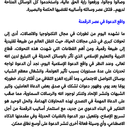
وصالوا وجالوا، ورفعوا راية الحق عالية، واستخدموا كل الوسائل المتاحة
لديهم.. فلكل عصر وسائله وأساليبه تقتضيها الحكمة والبصيرة.
واقع الدعوة في عصر الرقمنة
ما نشهده اليوم من تطورات في مجال التكنولوجيا والاتصالات، أدى إلى
تحولات كبرى في شتى مجالات الحياة، حيث انتقل العالم من طبيعة تقليدية
إلى طبيعة رقمية. ومن أهم القطاعات التي شهدت هذه التحولات، قطاع
التربية والتعليم الإسلامي الذي تأثر بالوسائل الحديثة في التبليغ لدين الله
تعالى. وعند النظر في واقع الدعوة الإسلامية اليوم، نجد أن الدعوة تواجه
تحديات على عدة مستويات بسبب تأثير العولمة، وانشغال معظم الشباب
بوسائل التواصل الاجتماعي، وما أفرزه الغزو الثقافي من أفكار تزداد خطورته
يومًا بعد يوم، وظهور دعوات تشكك في صدق بعض الدعاة العاملين، وتثير
الشبهات وتنشر الإلحاد وتتنكر لوجود الله والرسالات السماوية، مما صعَّب
على الدعاة المهمة في التصدي لهذه المحاولات الهدامة. والحل الوحيد هو
التفكير في البناء الدعوي من جديد، مع استثمار أساليب الرقمنة من أجل
تسريع الإصلاح، وتفعيل دور الدعوة بالتقنيات الحديثة وفي مقدمتها الذكاء
الاصطناعي، وأي وسيلة فعالة أخرى تنشر الدعوة على أوسع نطاق ممكن.