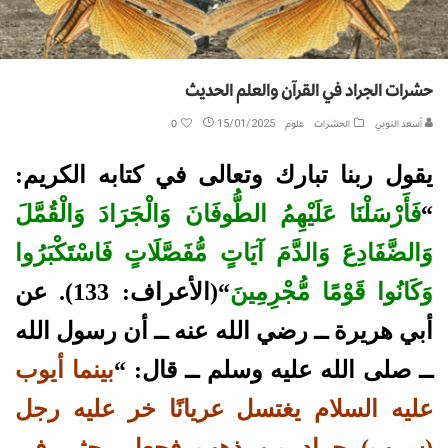
حشرات الجراد في القرآن والعلم الحديث
أسعد النوبي
الحشرات
علوم
15/01/2025
0
يقول ربنا تبارك وتعالى في كتابه الكريم:
“
فَأَرْسَلْنَا عَلَيْهِمُ الطُّوفَانَ وَالْجَرَادَ وَالْقُمَّلَ
وَالضَّفَادِعَ وَالدَّمَ آيَاتٍ مُّفَصَّلَاتٍ فَاسْتَكْبَرُوا
وَكَانُوا قَوْمًا مُّجْرِمِينَ
“(الأعراف: 133). عن
أبي هريرة ــ رضي الله عنه ــ أن رسول الله
ــ صلى الله عليه وسلم ــ قال: “
بينما أيوب
عليه السلام يغتسل عريانًا خر عليه رجل
(سرب) جراد من ذهب فجعل يحثي في