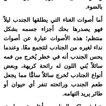
بالضوء.
أما أصوات الغناء التي يطلقها الجندب ليلاً
فهو يصدرها بحك أجزاء جسمه بشكل
منتظم؛ هذه الأصوات عبارة عن أصوات
نداء لغيره من الجنادب لتتجمع معًا. وعندما
يحس الجندب أنه في خطر يُخرج من فمه
سائلاً بُني اللون له رائحة كريهة، وبعض
أنواع الجنادب تُخرج سائلاً سامًّا مما يجعل
طعم الجندب ورائحته تنفر أي حيوان أو
طائر يريد التهامه.