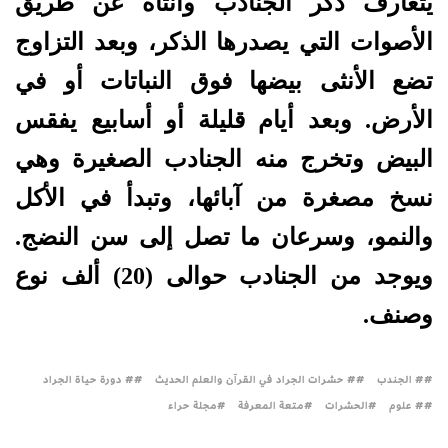
يتعارف ذَكر الجنادب وأنثاه عن طريق
الأصوات التي يصدرها الذكر، وبعد التزاوج
تضع الأنثى بيضها فوق النباتات أو في
الأرض. وبعد أيام قليلة أو أسابيع يفقس
البيض وتخرج منه الجنادب الصغيرة وهي
نسخ مصغرة من آبائها، وتبدأ في الأكل
والنمو، وسرعان ما تصل إلى سن النضج.
ويوجد من الجنادب حوالى (20) ألف نوع
وصنف.
# الجندب
# حشرات الجراد في القرآن والعلم الحديث
# دورة حياة الجراد
# علوم
الحشرات
متعة المعرفة
مجلة حراء