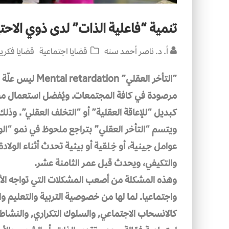
تنمية “فاعلية الذات” لدى ذوي الاحت
أ. د. ناصر أحمد سنه
قضايا اجتماعية
قضايا فكري
“التأخر العقلي”
مرصودة في كافة المجتمعات. ويُفضل استعمال مصط
كبديل “للإعاقة العقلية” أو “التخلف العقلي”. وذل
ويتسم “التأخر العقلي” بتراجع ملحوظ في نمو “ال
عوامل جـِينية، أو خِـلقية أو بيئية تحدث أثناء الولا
والتكيفي، ويحدث قبل عمر الثامنة عشر.
وهذه المشكلة من أصعب المشكلات التي تواجه الأسر
واجتماعيا. لما لها من خصوصية التربية والتعليم وا
كالانسحاب الاجتماعي, والسلوك التكراري, والنشاط ا