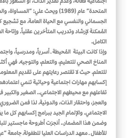
اجتماعية فعّالة، وعدم تقدير الذات، أو الشعور بالأم
المتحدة” عام (1989) ويحث علي: “الم
الجسماني والنفسي مع الحياة العامة. مع تشجيع كل ا
المُمكنة لإرشاد وتدريب المتأخرين عقلياً. وإتاحة
الكامل.
وإذا كانت البيئة المُحيطة ـ أسرياً، ومدرسياً، واج
المناخ الصحي للتعليم، والتعلم، والتوجيه. فهي أكثر أ
للتعلم. حيث لا تقتصر رعايتهم على تقديم المعلوما
إكسابهم مهارات اجتماعية وحياتية تنمي اعتمادهم
تفاعلهم مع محيطهم الاجتماعي.. الصغير والكبير ف
والعجز، واحتقار الذات، والدونية. لذا فمن الضرور
الاجتماعي. والإلمام الجيد ببرامج إكسابهم كل م
وضمن هذا المضمار.. أنجزت أطروحة ماجستير للب
للأطفال ـ معهد الدراسات العليا للطفولةـ جامعة