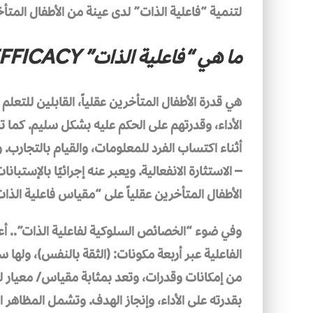
لتنمية “فاعلية الذات” لدى عينة من الأطفال المتأخري
ما هي “فاعلية الذات” SELF-EFFICACY، ومقياسها؟
هي قدرة الأطفال المتأخرين عقلياً، القابلين للتع
الأداء، وقدرتهم على الحكم عليه بشكل سليم. كما ت
أثناء اكتساب الفرد للمعلومات، والقيام بالتجارب. 
– الاستثارة الانفعالية. ويعبر عنه إجرائيًا بالإستب
الأطفال المتأخرين عقلياً على “مقياس فاعلية الذا
وفي ضوء “الخصائص السلوكية لفاعلية الذات”.. 
الفاعلية عبر أربعة مكونات: (الثقة بالنفس)، ولها 
من إمكانات وقدرات، وتعد بمثابة مقياس/ معيار لقد
بقدرته على الأداء، وإنجاز الهدف. وتشمل المظاهر 