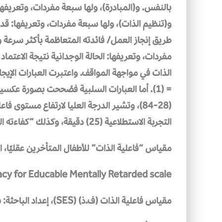
بالنفس. و(المبادرة)، ولها سبعة مفردات، وتعريفه
و(تنظيم الذات)، ولها سبعة مفردات، وتعريفها: قدرة
طريق إنجاز العمل/ فائدته المتعاظمة بأكثر سرعة وس
مفردات، وتعريفها: الحالة الوجدانية نتيجة الاعتماد
= (1). أما العبارات السلبية فصُححت بصورة عكس
(28-84)، وتشير الدرجة العليا لارتفاع مست
التجربة الاستطلاعية (25) دقيقة، وكذلك “كفاءته السيكومترية” (الصدق، والثبات).
مقياس “فاعلية الذات” للأطفال المتأخرين عقليًا، ال
acy for Educable Mentally Retarded scale
مقياس فاعلية الذات (ف.ذ) (SES)، إعداد الباحثة: شيماء ناصر سنه