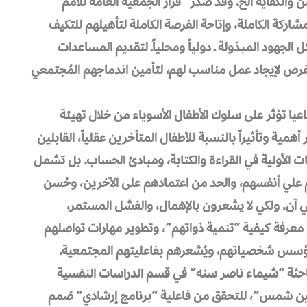
ن والكفاية الخ. وقد صدر “قرار الجمعية العامة للأمم
ساواة، والمشاركة الكاملة، وإتاحة الفرصة الكاملة لتأهيلهم للتكيف
لجهود المبذولة ـ دولياً ومحلياًـ لتقديم المساعدات
 الفرص لإيجاد عمل مناسب لهم، لتأمين اندماجهم المُجتمعي
تماعيا تؤثر على سلوك الأطفال الأسوياء من خلال تهيئة
همية وتأثيراً بالنسبة للأطفال المتأخرين عقلياً، القابلين
ت الأولية في القراءة والكتابة، ومبادئ الحساب. بل تشمل
 علي أنفسهم، والحد من اعتمادهم على الآخرين، وحُسن
ي آن. ولكي لا يشعرون بالإهمال، والفشل المستمر،
ي معرفة كيفية “تنمية ذواتهم”، وتطوير مهارات تواصلهم
ا يؤسس شخصياتهم، ويُشعرهم بفاعليتهم المجتمعية.
احثة “شيماء ناصر سنه” في قسم الدراسات النفسية
 “عين شمس”، للتحقق من فاعلية “برنامج إرشادي” صُمم