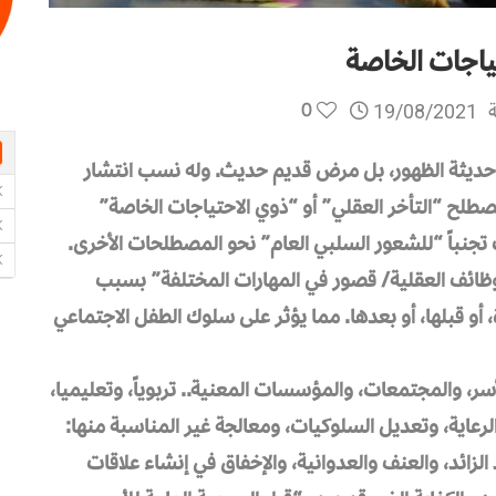
ياجات الخاصة
0
ة
19/08/2021
 Mental retardation ليس علّة حديثة الظهور، بل مرض قديم حديث. وله نسب انتشار
لح “التأخر العقلي” أو “ذوي الاحتياجات الخاصة”
ك تجنباً “للشعور السلبي العام” نحو المصطلحات الأخرى.
وظائف العقلية/ قصور في المهارات المختلفة” بسبب
دة، أو قبلها، أو بعدها. مما يؤثر على سلوك الطفل الاجتماعي
، والمجتمعات، والمؤسسات المعنية.. تربوياً، وتعليميا،
لرعاية، وتعديل السلوكيات، ومعالجة غير المناسبة منها:
لزائد، والعنف والعدوانية، والإخفاق في إنشاء علاقات