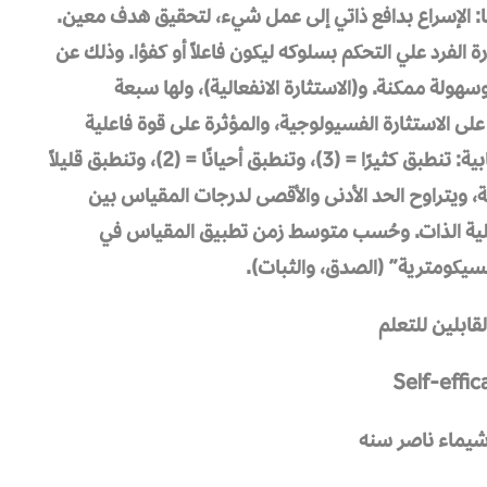
ا: الإسراع بدافع ذاتي إلى عمل شيء، لتحقيق هدف معين.
 الفرد علي التحكم بسلوكه ليكون فاعلاً أو كفؤا. وذلك عن
هولة ممكنة. و(الاستثارة الانفعالية)، ولها سبعة
 على الاستثارة الفسيولوجية، والمؤثرة على قوة فاعلية
الذات في مواجهة المواقف. واعتبرت العبارات الإيجابية: تنطبق كثيرًا = (3)، وتنطبق أحيانًا = (2)، وتنطبق قليلاً
ية، ويتراوح الحد الأدنى والأقصى لدرجات المقياس بين
وى فاعلية الذات. وحُسب متوسط زمن تطبيق المقياس في
قابلين للتعلم
Self-effic