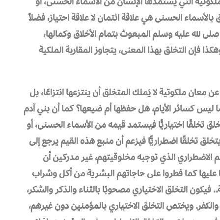
لكوتية التي يستمدها الإنسان من الأسماء الحسنى، أو
 بالأسماء الحسنى هي علاقة ائتمان لا علاقة احتياز، فضلاً
صلى لله عليه وسلم
المبعوث بتمام الأخلاق وكمالها،
ذا فإن التخلق بهذا المعنى، يتجاوز المقاربة الملكية
 معان ملكوتية لا يَملك المتخلق أن ينتزعها انتزاعًا، بل
ًا ليس كسائر الأيام، هل حفظها أم ضيعها؟ كما أن بني آدم
لق تخلقًا اختياريًّا فيستمد قيمه من الأسماء الحسنى، أو
تخلق تخلقًا اضطراريًّا فيزعم أن منبع هذه القيم يرجع إلى
الاضطراري الذي توجبه مخلوقيتهم، غير مدركين أن
 عليها كما فطروا على حاجاتهم البشرية من أكل وشراب
 فيكون التخلق الاختياري مصحوبًا بالثناء والذكر والشكر،
والكفر. ويختص التخلق الاختياري بالمؤمنين دون غيرهم،