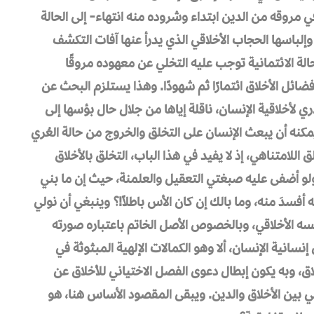
 في مروقه من الدين ابتداء وشروده منه انتهاء- إلى الحالة
 وإلباسها الحجاب الأخلاقي الذي يدرأ عنها آفات التكشف
حالة الائتمانية توجب عليه التخلي عن معهوده مروقًا
فضائل الأخلاق ائتمارًا ثم شهودًا. وهذا يستلزم البحث عن
ري لأخلاقية الإنسان، ناقلة إياها من جلال حال بؤسها إلى
مكنه أن يبعث الإنسان على التخلق والخروج من حالة العُري
للامتناهي، إذ لا يفيد في هذا الباب، التخلق بالأخلاق
ولو أضفى عليه صبغتي التعقيل والعلمنة، حيث إن ما بني
أفسدَ منه، وما بالك إن كان الأس باطلاً!؟ وينبغي أن نولي
يسه الأخلاقي، وبالخصوص الأصل الخاتم باعتباره صورته
نسانية الإنسان، ألا وهو الكمالات الإلهية المبثوثة في
اق، وبه يكون إبطال دعوى الفصل الاختياني للأخلاق عن
 بين الأخلاق والدين. ويبقى المقصود الأساس هنا، هو