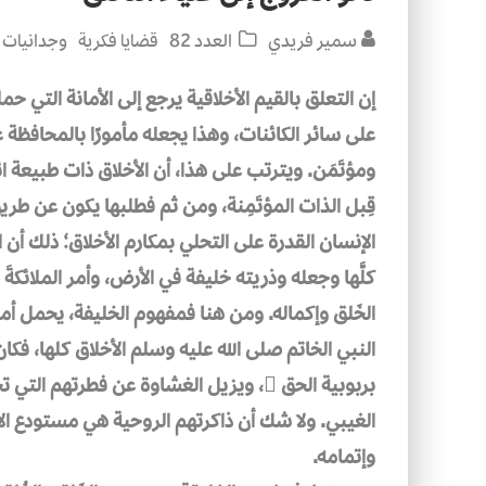
سمير فريدي
العدد 82
قضايا فكرية
وجدانيات
إ
ن التعلق بالقيم الأخلاقية يرجع إلى الأمانة التي 
على سائر الكائنات، وهذا يجعله مأمورًا بالمحافظة ع
ومؤتَمَن. ويترتب على هذا، أن الأخلاق ذات طبيعة 
قِبل الذات المؤتَمِنة، ومن ثم فطلبها يكون عن طر
الإنسان القدرة على التحلي بمكارم
الأخلاق؛ ذلك أن 
كلَّها وجعله وذريته خليفة في الأرض، وأمر الملائكة
الخَلق وإكماله. ومن هنا فمفهوم الخليفة، يحمل أم
النبي الخاتم صلى الله عليه وسلم الأخلاق كلها، فكان خُ
بربوبية الحق ، ويزيل الغشاوة عن فطرت
الغيبي. ولا شك أن ذاكرتهم الروحية هي مستودع الأ
وإتمامه.