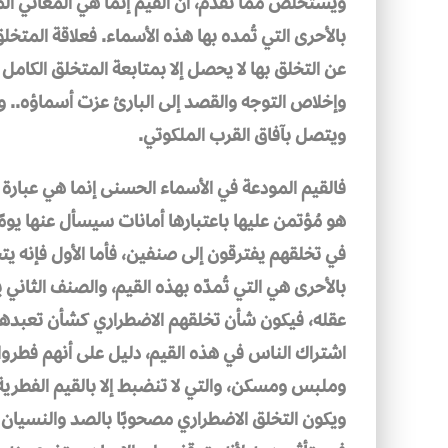
ويستخلص مما تقدم، أن القيم إنما هي المعاني الم
بالأحرى التي تُمده بها هذه الأسماء. فعلاقة المتخلق
عن التخلق بها لا يحصل إلا بمتابعة المتخلق الكامل
وإخلاص التوجه والقصد إلى البارئ عزت أسماؤه.. وهك
ويتصل بآفاق القرب الملكوتي.
فالقيم المودعة في الأسماء الحسنى إنما هي عبارة عن
هو مُؤتمن عليها باعتبارها أمانات سيسأل عنها يوم
في تخلقهم يفترقون إلى صنفين، فأما الأول فإنه يتخ
بالأحرى هي التي تُمدّه بهذه القيم، والصنف الثاني ي
عقله، فيكون شأن تخلقهم الاضطراري كشأن تعبدهم 
اشتراك الناس في هذه القيم، دليل على أنهم فطروا
وملبس ومسكن، والتي لا تنضبط إلا بالقيم الفطرية..
ويكون التخلق الاضطراري مصحوبًا بالصد والنسيان 