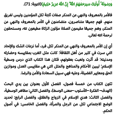
وَرَسُولَهُ ۚ أُولَٰئِكَ سَيَرْحَمُهُمُ اللَّهُ ۗ إِنَّ اللَّهَ عَزِيزٌ حَكِيمٌ)
(التوبة: 71).
فالأمر بالمعروف والنهي عن المنكر صفات ثابتة لكل المؤمنين وليس لفريق
منهم. فهم جميعًا متناصرون، متضامنون في الأمر بالمعروف والنهي عن
المنكر، وهم جميعًا مقيمون الصلاة مؤتون الزكاة مطيعون لله، ومستحقون
لرحمة الله تعالى.
أي إن الأمر بالمعروف والنهي عن المنكر لكل فرد، أما نزعات الشك والإلحاد
التي سرت في كثير من أهل الثقافة؛ كانت مثل الغرب بمقاييسه وحضارته
ومدنيته؛ قد أثرت ولعبت بعقولهم، فكان هذا الكتاب الذي درس وسطية
الإسلام؛ ليبين الأحكام والمناهج والمثل التي هي مقاييس العدل وموازين
الحق ومعايير الفضيلة، وعليه فهي سبيل السعادة والأمن والرضا.
تكون الكتاب من خمسة فصول، الفصل الأول بعنوان بين يدي البحث
(الهدف– الفكرة –الأسلوب –معنى الوسط)، والفصل الثاني: مظاهر الوسطية،
والفصل الثالث: هدي الإسلام في الزواج والطلاق، والفصل الرابع: تحديد
الوضع الاجتماعي لكل من الرجل والمرأة، والفصل الخامس: في أصول
الحكم.