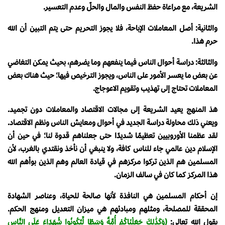
الشريعة، مع مراعاة حفظ النفس والمال والحلٌ وعدم التعسير.
والثانية: أصل المعاملات الإباحة، فلا يجوز التحريم حتى يتم التبين أن الله
حرم هذا.
والثالثة: دراسة أحوال الناس فيما ينفعهم وما يضرهم، بحيث يمكن التغاضي
عن بعض ما يعسر الأمور على الناس، ويجوز الترخيص فيها؛ حيث هناك بعض
المعاملات تحتاج إلى تهذيب وتقويم الاعوجاج.
هذ المنهج يعيد الشريعة إلى مجالات الاقتصاد والمعاملات دون تجميد.
ويعني ذلك محاولة دراسة الجديد في أحوال ومعايش الناس ونظم الاقتصاد.
لقد عظمنا الأوروبيين تعظيمًا شديدًا حتى جعلناهم قدوة لنا؛ في حين أن
الإسلام دين عالمي جاء للناس كافة، ولا ينبغي أن نأخذ ونقتدي بالغرب، لأن
المسلمين هم الذين تركوا مركزهم في قيادة العالم وهم الذين بوأهم الله
هذا المركز كما كان في سالف الزمان.
إن أحكام المسلمين هي النافذة لأنها صالحة للحياة، وعناصر الشهادة
المحققة للمصلحة، ومثلهم ومبادئهم هي ميزان التعديل ومنهج الحكم.
يقول الله تعالى:
(وَكَذَٰلِكَ جَعَلْنَاكُمْ أُمَّةً وَسَطًا لِّتَكُونُوا شُهَدَاءَ عَلَى النَّاسِ