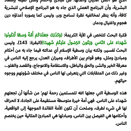
البشرية، وأن البرنامج العملي الذي جاء به هو البرنامج الإصلاحي للبشرية
كافة، وأنه ينظر لمخالفيه نظرة تسامح وبر، وليس كما يصوره أعداؤه دين
هجوم واغتيال ودمار.
فكرة البحث تتلخص في الآية الكريمة:
(وَكَذَٰلِكَ جَعَلْنَاكُمْ أُمَّةً وَسَطًا لِّتَكُونُوا
شُهَدَاءَ عَلَى النَّاسِ وَيَكُونَ الرَّسُولُ عَلَيْكُمْ شَهِيدًا)
(البقرة: 143). وليس
البحث تفسير، ولكنه بيان وسطية الإسلام أي عدالته فيما جاء به من أحكام
ومبادئ ومثل، وهو قوام بين الأطراف، وميزان العدل، يرجع إليه الناس في
معرفة الخير والشر، والحق والباطل، والاستقامة والاعوجاج، والقصد والغلو..،
وغير ذلك من المتقابلات التي يتعرض لها الناس في مختلف شؤونهم ووجوه
حياتهم.
هذه الوسطية التي جعلها الله للمسلمين رحمة لهم؛ من شأنها أن تجعلهم
شهداء على الناس. فهي أمة خيرة متوسطة مستقيمة على الجادة، لا انحراف
لها في شيء لطرف، وصلحت أن تكون الأمة القائدة الموجهة إلى الواقعية،
وأحكامها هي الفيصل بين الناس، ومبادئها هي المبادئ المثالية حين يختصم
الناس.