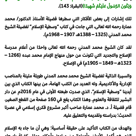
وَيَكُونَ الرَّسُولُ عَلَيْكُمْ شَهِيدًا)
(البقرة: 143).
تلك إشارات إلى بعض الأفكار التي سطرها فضيلة الأستاذ الدكتور/ محمد
عمارة رحمه الله تعالى، التي جاءت في كتاب “وسطية الإسلام” لفضيلة الشيخ
محمد المدني (1325 – 1388هـ، 1907 – 1968م).
لقد كان الشيخ محمد المدني رحمه الله تعالى واحدًا من أعلام مدرسة
الإصلاح والتجديد التي تكونت من حول منهاج الإمام محمد عبده (1266 –
1323هـ – 1849 – 1905م) في الإصلاح.
والسيرة الذاتية لفضيلة الشيخ محمد محمد المدني طويلة مليئة بالمناصب
الإدارية والأكاديمية. وله العديد من الكتب الهامة، من بينها الكتاب الذي بين
أيدينا “وسطية الإسلام”. الذي صدرت طبعته الأولى في عام 2016م عن دار
البشير للثقافة والعلوم. وهذا الكتاب يقع في 160 صفحة من القطع الصغير،
قام فضيلة أ. د. محمد عمارة صاحب أكبر مشروع فكري إسلامي في عصرنا
الحديث؛ بدراسته وتقديمه والتعليق عليه.
والهدف من الكتاب التأكيد على حقيقة أساسية؛ وهي أن ما جاء به الإسلام
الذي هو أكمل الأديان وأعدلها؛ من مبادئ وأحكام ومثل كفيلة بإسعاد