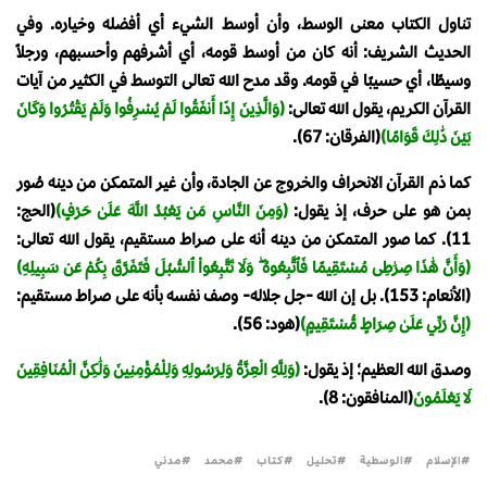
تناول الكتاب معنى الوسط، وأن أوسط الشيء أي أفضله وخياره. وفي
الحديث الشريف: أنه كان من أوسط قومه، أي أشرفهم وأحسبهم، ورجلاً
وسيطًا، أي حسيبًا في قومه. وقد مدح الله تعالى التوسط في الكثير من آيات
القرآن الكريم، يقول الله تعالى:
(وَالَّذِينَ إِذَا أَنفَقُوا لَمْ يُسْرِفُوا وَلَمْ يَقْتُرُوا وَكَانَ
بَيْنَ ذَٰلِكَ قَوَامًا)
(الفرقان: 67).
كما ذم القرآن الانحراف والخروج عن الجادة، وأن غير المتمكن من دينه صُور
بمن هو على حرف، إذ يقول:
(وَمِنَ النَّاسِ مَن يَعْبُدُ اللَّهَ عَلَىٰ حَرْفٍ)
(الحج:
11). كما صور المتمكن من دينه أنه على صراط مستقيم، يقول الله تعالى:
(وَأَنَّ هَٰذَا صِرَٰطِى مُسْتَقِيمًا فَٱتَّبِعُوهُ ۖ وَلَا تَتَّبِعُواْ ٱلسُّبُلَ فَتَفَرَّقَ بِكُمْ عَن سَبِيلِهِ)
(الأنعام: 153). بل إن الله -جل جلاله- وصف نفسه بأنه على صراط مستقيم:
(إِنَّ رَبِّي عَلَىٰ صِرَاطٍ مُّسْتَقِيمٍ)
(هود: 56).
وصدق الله العظيم؛ إذ يقول:
(وَلِلَّهِ الْعِزَّةُ وَلِرَسُولِهِ وَلِلْمُؤْمِنِينَ وَلَٰكِنَّ الْمُنَافِقِينَ
لَا يَعْلَمُونَ
(المنافقون: 8).
الإسلام
الوسطية
تحليل
كتاب
محمد
مدني