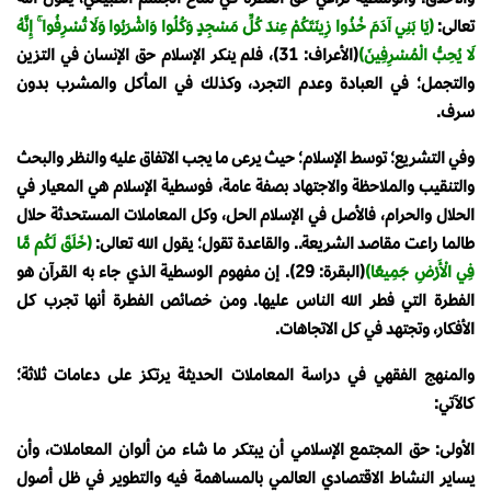
تعالى:
(يَا بَنِي آدَمَ خُذُوا زِينَتَكُمْ عِندَ كُلِّ مَسْجِدٍ وَكُلُوا وَاشْرَبُوا وَلَا تُسْرِفُوا ۚ إِنَّهُ
لَا يُحِبُّ الْمُسْرِفِينَ)
(الأعراف: 31)، فلم ينكر الإسلام حق الإنسان في التزين
والتجمل؛ في العبادة وعدم التجرد، وكذلك في المأكل والمشرب بدون
سرف.
وفي التشريع؛ توسط الإسلام؛ حيث يرعى ما يجب الاتفاق عليه والنظر والبحث
والتنقيب والملاحظة والاجتهاد بصفة عامة، فوسطية الإسلام هي المعيار في
الحلال والحرام، فالأصل في الإسلام الحل، وكل المعاملات المستحدثة حلال
طالما راعت مقاصد الشريعة.. والقاعدة تقول؛ يقول الله تعالى:
(خَلَقَ لَكُم مَّا
فِي الْأَرْضِ جَمِيعًا)
(البقرة: 29). إن مفهوم الوسطية الذي جاء به القرآن هو
الفطرة التي فطر الله الناس عليها. ومن خصائص الفطرة أنها تجرب كل
الأفكار، وتجتهد في كل الاتجاهات.
والمنهج الفقهي في دراسة المعاملات الحديثة يرتكز على دعامات ثلاثة؛
كالآتي:
الأولى: حق المجتمع الإسلامي أن يبتكر ما شاء من ألوان المعاملات، وأن
يساير النشاط الاقتصادي العالمي بالمساهمة فيه والتطوير في ظل أصول