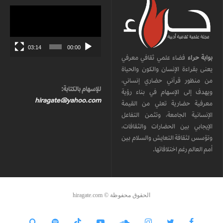
مشغل
الفيديو
03:14
00:00
بوابة حراء
فضاء علمي ثقافي معرفي
يعنى بقراءة الإنسان والكون والحياة
من منظور قرآني حضاري إنساني،
للإسهام بالكتابة:
ويهدف إلى الإسهام في بناء رؤية
hiragate@yahoo.com
معرفية حضارية تعلي من القيمة
الإنسانية الجامعة، وتثمن التفاعل
الإيجابي بين الحضارات والثقافات،
وتؤسس لثقافة التعايش والسلام بين
أمم العالم رغم اختلافاتها.
الحقوق محفوظة © hiragate.com