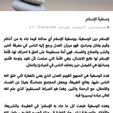
وسطية الإسلام
مجدي محمد مدني
إسلاميات
تحليل كتاب
04/05/2024
0
الإسلام دين الوسطية، ووسطية الإسلام أي عدالته فيما جاء به من أحكام
وقيم ومُثل ومبادئ، فهو ميزان العدل يرجع إليه الناس في معرفة الخير
والشر، والصلاح والفساد. فهي أمة مستقيمة على الحق لا انحراف لها، فأمة
الإسلام لها طابع الاعتدال، وهي الأمة التي صلحت لأن تقود وتوجه الأمم،
ومبادئها هي الفيصل حين يختلف الناس في المبادئ والمثل.
هذه الوسطية هي المنهج القويم العدل، الذي يعني بالفطرة التي خلق الله
الناس عليها. يعالج الطبيعة، ويجعل المجتمع متماسكًا بعيدًا عن الفساد
والانحلال، مع الرحمة واللين. وهذا هو الصراط المستقيم؛ الذي علم الله
تعالى عباده ليسيروا فيه.
وهذه الوسطية طبعت كل ما جاء به الإسلام؛ في العقيدة، والشريعة،
والأخلاق. والوسطية تراعي حق الفطرة في متاع الجسم الطبيعي، يقول الله