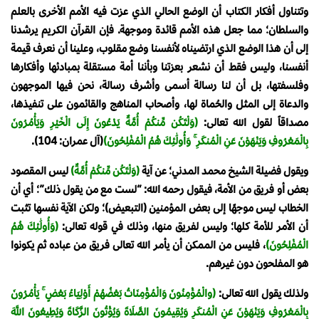
وتتناول أفكار الكتاب أن الوضع الحالي الذي عزت فيه الأمم الأخرى بالعلم
والسلطان؛ مما جعل هذه الأمم قائدة وموجهة. فإن القرآن الكريم يرشدنا
إلى أن هذا الوضع الذي ارتضيناه لأنفسنا وضع مقلوب، وعلينا أن نعرف قيمة
أنفسنا، وليس فقط أن نشعر بعزتنا وبأننا أمة مستقلة بمبادئها وأفكارها
وفلسفتها، بل أن لنا رسالة أسمى وأشرف رسالة، نحن فيها الموجهون
والدعاة إلى المثل والحُماة لها، وأصحاب المناهج والقائمون على تنفيذها،
مصداقاً لقول الله تعالى:
(وَلْتَكُن مِّنكُمْ أُمَّةٌ يَدْعُونَ إِلَى الْخَيْرِ وَيَأْمُرُونَ
بِالْمَعْرُوفِ وَيَنْهَوْنَ عَنِ الْمُنكَرِ ۚ وَأُولَٰئِكَ هُمُ الْمُفْلِحُونَ)
(آل عمران: 104).
ويقول فضيلة الشيخ محمد المدني؛ عن آية
(وَلْتَكُن مِّنكُمْ أُمَّةٌ)
ليس المقصود
بعض أو فريق من الأمة، فيقول رحمه الله: “لست مع من يقول ذلك”؛ أي أن
الخطاب ليس موجهًا إلى بعض المؤمنين (التبعيض)؛ ولكن الآية نفسها تثبت
أن الأمر للأمة كلها؛ وليس لفريق منها، وذلك في قوله تعالى:
(وَأُولَٰئِكَ هُمُ
الْمُفْلِحُونَ)
، فليس من الممكن أن يأمر الله تعالى فريق من عباده ثم يكونوا
هو المفلحون دون غيرهم.
ولذلك يقول الله تعالى:
(والْمُؤْمِنُونَ وَالْمُؤْمِنَاتُ بَعْضُهُمْ أَوْلِيَاءُ بَعْضٍ ۚ يَأْمُرُونَ
بِالْمَعْرُوفِ وَيَنْهَوْنَ عَنِ الْمُنكَرِ وَيُقِيمُونَ الصَّلَاةَ وَيُؤْتُونَ الزَّكَاةَ وَيُطِيعُونَ اللَّهَ