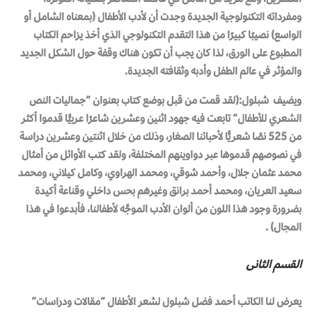
ومفرداته التكنولوجية الجديدة وجدت أن لأدب الأطفال (بمعناه الشامل أو
الواسع) نصيبًا كبيرًا من هذا التقدم التكنولوجي الذي أخذ يزاحم الكتاب
المطبوع على الورق، لذا كان يجب أن تكون هناك وقفة حول الشكل الجديد
والمؤثر في عالم الطفل وأدبه وثقافته الجديدة.
ويضيف شبلول:(لقد قمت من قبل بوضع كتاب بعنوان “جماليات النص
الشعري للأطفال” تابعت فيه جهود اثنين وعشرين شاعرًا عـربيًّا قدموا أكثر
من 525 نصًا شعريًّا لأحبائنا الصغار، وذلك من خلال اثنتين وعشرين دراسة
في نصوصهم قدموها عبر دواوينهم المختلفة، ولقد كتب الأوائل من أمثال
محمد عثمان جلال، وأحمد شوقي، ومحمد الهراوي، وكامل كيلاني، ومحمد
سعيد العريان، ومحمد أحمد برانق وغيرهم بحس داخلي وقناعة أكيدة
بضرورة وجود هذا اللون من ألوان الأدب الموجَّه لأطفالنا، فأبدعوا في هذا
المجال) .
القسم الثانى
يعرض لنا الكاتب أحمد فضل شبلول لشعر الأطفال “مقالات ودراسات”