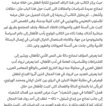
حيث يركز الكاتب على هذا الرافد المتنوع لكتابة الطفل من خلاله عرضه
لنماذج عديدة للدراسات والمقالات التى كتبت حول هذا الباب مثل : مقالات
وأشعار… ثم يحاول الكاتب أن يحيلنا إلى التراث الجميل من خلال عرضه
للأسلوب التعليمي والتهذيبي في كتاب كليلة ودمنة، وهى القصص التى
كتبت على ألسنة الطير والحيوانات لانتقاد السلطة، ولنقد المجتمع بطريق غير
مباشرة آنذاك، وهذا ذكاء من الكاتب للولوج بأدب الأطفال إلى عالم السياسة
والمثيولوجيا من جهة، والاتجاه لاستعمال الخيال الإبداعى في إيصال الرسالة
الأدبية والتى جاءت على ألسنة الحيوانات والطيور وغير ذلك .
كما يعرض المؤلف لنماذج دالة على النص الأدبي للأطفال، ويشير إلى
الاشتراطات والأساسيات العامة في أدب الأطفال، كما يعرض لرواد أدب
الطفل العربي في محاولة منه لربط التاريخ العلمى بالواقع المعاصر العربى،
كما يعرض للعديد من الرواد في هذا المجال الذين أثروا الابداع للطفل
فيعرض في مقارنة لطيفة التباين في الرؤى بين كامل كيلاني ومحمد الهراوي،
ثم يأتى لنا بالنماذج الدالة والقصائد التى كتبت للأطفال من خلال
فصل:”أطفالنا في عيون الشعراء” حيث عرض العديد من قصائد الشعراء
إلى جانب نماذج من إبداع شبلول – ذاته – لنقف إلى أحد رواد هذا المجال
كذلك، كما لا يكتف بذلك بل نراه يقدم العديد من الدراسات التى كتبت وكتبها