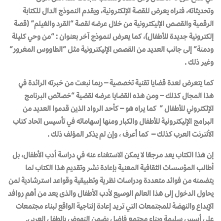
وتحديثاته، فنراه يعرض للقصة الإلكترونية، ويقدم النموذج الدال للكتابة
الرقمية والقصص الإليكترونية من خلال عرضه لقصة “القرد والغيلم” (قصة
إلكترونية جديدة للأطفال)، كما يعرض لنموذج آخر بعنوان : “من وحي كليلة
ودمنة” إلى جانب العديد من القصص الإليكترونية مثل “الطاووس المغرور”
وغير ذلك .
كما يتعرض لعدة قضايا تقنية تخصصية – ربما نبعت من خبرته الرائدة في
هذا المجال كذلك – ومن هذه القضايا عرضه لقضية “خصائص البرنامج
الإلكتروني للأطفال ” كما يراه هو – كأحد الرواد الذين قدموا العديد من
البرامج الإليكترونية للأطفال والكبار ومنها إسهاماته في تأسيس اتحاد كتاب
الأنترنت العرب كذلك – كما أعرف ، وإن لم يذكر المؤلف ذلك .
إن هذا الكتاب يعد مرجعًا لا يمكن الاستغناء عنه في دراسة أدب الأطفال، بل
أطالب المؤسسات الثقافية المعنية بإعادة نشر وتقديم هذا الكتاب لما
يتضمنه من فوائد متعددة ودراسات نظرية وتطبيقية وقواعد استرشادية لمن
يحاول الدخول إلى هذا العالم الوسيع لأدب الأطفال والذى يعد من أهم روافد
الإبداع والنهضة للمجتمعات التي تريد إعادة إنتاجية الواقع لبناء مجتمعات
على أسس سليمة وبناء مجتمع فاضل يضمن النهوض بالطفل العربي.