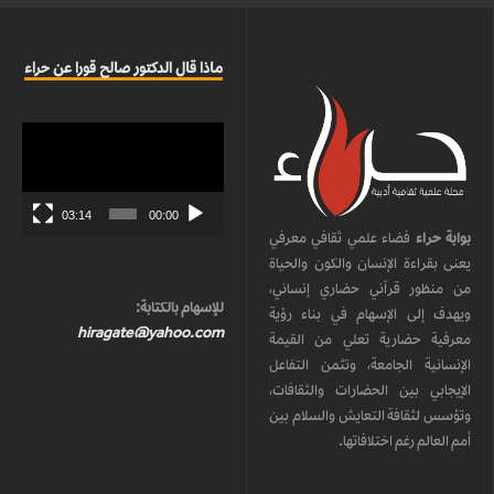
ماذا قال الدكتور صالح قورا عن حراء
مشغل
الفيديو
03:14
00:00
بوابة حراء
فضاء علمي ثقافي معرفي
يعنى بقراءة الإنسان والكون والحياة
من منظور قرآني حضاري إنساني،
للإسهام بالكتابة:
ويهدف إلى الإسهام في بناء رؤية
hiragate@yahoo.com
معرفية حضارية تعلي من القيمة
الإنسانية الجامعة، وتثمن التفاعل
الإيجابي بين الحضارات والثقافات،
وتؤسس لثقافة التعايش والسلام بين
أمم العالم رغم اختلافاتها.