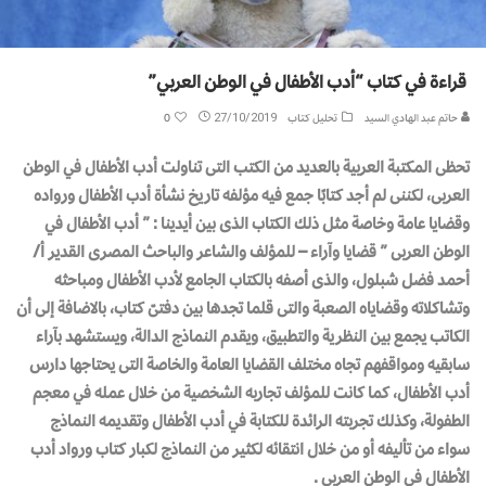
قراءة في كتاب “أدب الأطفال في الوطن العربي”
حاتم عبد الهادي السيد
تحليل كتاب
27/10/2019
0
تحظى المكتبة العربية بالعديد من الكتب التى تناولت أدب الأطفال في الوطن
العربى، لكننى لم أجد كتابًا جمع فيه مؤلفه تاريخ نشأة أدب الأطفال ورواده
وقضايا عامة وخاصة مثل ذلك الكتاب الذى بين أيدينا : ” أدب الأطفال في
الوطن العربى ” قضايا وآراء – للمؤلف والشاعر والباحث المصرى القدير أ/
أحمد فضل شبلول، والذى أصفه بالكتاب الجامع لأدب الأطفال ومباحثه
وتشاكلاته وقضاياه الصعبة والتى قلما تجدها بين دفتىّ كتاب، بالاضافة إلى أن
الكاتب يجمع بين النظرية والتطبيق، ويقدم النماذج الدالة، ويستشهد بآراء
سابقيه ومواقفهم تجاه مختلف القضايا العامة والخاصة التى يحتاجها دارس
أدب الأطفال، كما كانت للمؤلف تجاربه الشخصية من خلال عمله في معجم
الطفولة، وكذلك تجربته الرائدة للكتابة في أدب الأطفال وتقديمه النماذج
سواء من تأليفه أو من خلال انتقائه لكثير من النماذج لكبار كتاب ورواد أدب
الأطفال في الوطن العربى .