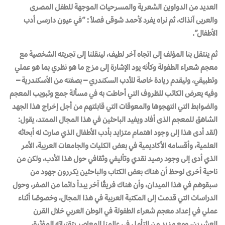
العديد من الدواوين الشعرية والمسرحيات الموجهة للطفل المصرى
والعربى آنذاك، ثم نراه يفرد لأحمد شوقى فصلاً : “في عيون دارسى أدب
الأطفال”.
ثم ينتقل بنا المؤلف إلى اتجاه آخر لطيف، لينقلنا إلى تجربته الشخصية مع
معجم شعراء الطفولة وكأنه يود الإشارة إلى مزج ما هو نظري بما هو عملي
وتطبيقي، وليقدم ريادة خاصة للأدب السكندري – بصفته من الأسكندرية –
وفيه يعرض الكاتب للظروف التي أحاطت به في مسألة جمع وتبويب المعجم
والضوابط التي انتهجوها والمعوقات التي قابلتهم من أجل إخراج هذا الجهد
الشاهق للمعجم الذى أفاد ويفيد الباحثين في هذا المجال الممتد، يقول:
(لقد أدى هذا إلى وجود اهتمام متزايد بأدب الأطفال الذي صارت له أبحاثه
العلمية، وأقسامه الأكاديمية في بعض الكليات والجامعات العربية، الأمر
الذي أدى إلى وجود رصيد نقدي وتأليفي وثقافي حول هذا الأدب، ولكن من
ناحية أخرى لوحظ أن هناك بعض الكتاب والباحثين يكـررون جهود من
سبقوهم في هذا الميدان، وأن هناك فريقًا آخر يبدأ دائما من الصفر، وحول
الدراسات التي قدمت إلى المكتبة العربية في هذا المجال، وخصوصًا أثناء
عملي في إعداد معجم شعراء الطفولة في الوطن العربي خلال القرن
العشرين، ومع مزيد من التأمل في عالمنا المعاصر بتقنياته المؤثرة،