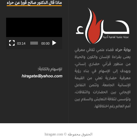
ماذا قال الدكتور صالح قورا عن حراء
مشغل
الفيديو
03:14
00:00
بوابة حراء
فضاء علمي ثقافي معرفي
يعنى بقراءة الإنسان والكون والحياة
من منظور قرآني حضاري إنساني،
للإسهام بالكتابة:
ويهدف إلى الإسهام في بناء رؤية
hiragate@yahoo.com
معرفية حضارية تعلي من القيمة
الإنسانية الجامعة، وتثمن التفاعل
الإيجابي بين الحضارات والثقافات،
وتؤسس لثقافة التعايش والسلام بين
أمم العالم رغم اختلافاتها.
الحقوق محفوظة © hiragate.com