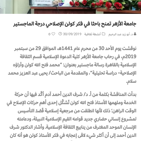
جامعة الأزهر تمنح باحثا في فكر كولن الإصلاحي درجة الماجستير
د. أبو زيد عبد الرحيم
أنشطة ثقافية
30/09/2019
0
نوقشت يوم الأحد 30 من محرم عام 1441هـ، الموافق 29 من سبتمبر
2019م، في رحاب جامعة الأزهر كلية الدعوة الإسلامية قسم الثقافة
الإسلامية بالقاهرة رسالة ماجستير بعنوان: “محمد فتح الله كولن وآراؤه
الإصلاحية- دراسة تحليلية”، والمقدمة من الباحث/ يحيى عبد العزيز محمد
سلام.
بدأت المناقشة بكلمة من أ. د/ شرف الدين أحمد آدم أكَّد فيها أن حركة
الخدمة وملهمها الأستاذ فتح الله كولن تُشكِّل إحدى أهم حركات الإصلاح في
الوقت الراهن؛ ذلك لأنها انطلقت من مرجعية إسلامية قَصْدَ التأسيس
لمشروع إنساني حضاري جديد قوامه القيم الإسلامية النبيلة، ودعامته
الإنسان الموحد المغترف من ينابيع الثقافة الإسلامية. وأشار الدكتور شرف
الدين أحمد إلى أن أكثر شيء لاقى إعجابه في فكر الأستاذ كولن هو أنه كان