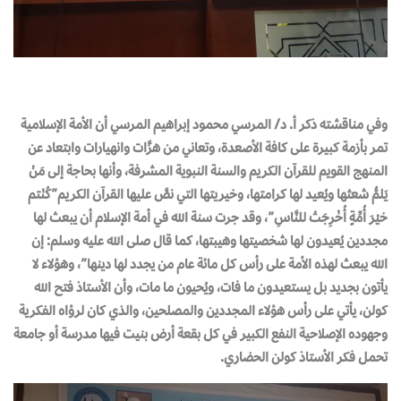
وفي مناقشته ذكر أ. د/ المرسي محمود إبراهيم المرسي أن الأمة الإسلامية
تمر بأزمة كبيرة على كافة الأصعدة، وتعاني من هزَّات وانهيارات وابتعاد عن
المنهج القويم للقرآن الكريم والسنة النبوية المشرفة، وأنها بحاجة إلى مَنْ
يَلمُّ شعثها ويُعيد لها كرامتها، وخيريتها التي نصَّ عليها القرآن الكريم”كُنْتم
خيْرَ أُمِّةٍ أُخْرِجَتْ للنَّاسِ”، وقد جرت سنة الله في أمة الإسلام أن يبعث لها
مجددين يُعيدون لها شخصيتها وهيبتها، كما قال صلى الله عليه وسلم: إن
الله يبعث لهذه الأمة على رأس كل مائة عام من يجدد لها دينها”، وهؤلاء لا
يأتون بجديد بل يستعيدون ما فات، ويُحيون ما مات، وأن الأستاذ فتح الله
كولن، يأتي على رأس هؤلاء المجددين والمصلحين، والذي كان لرؤاه الفكرية
وجهوده الإصلاحية النفع الكبير في كل بقعة أرض بنيت فيها مدرسة أو جامعة
تحمل فكر الأستاذ كولن الحضاري.