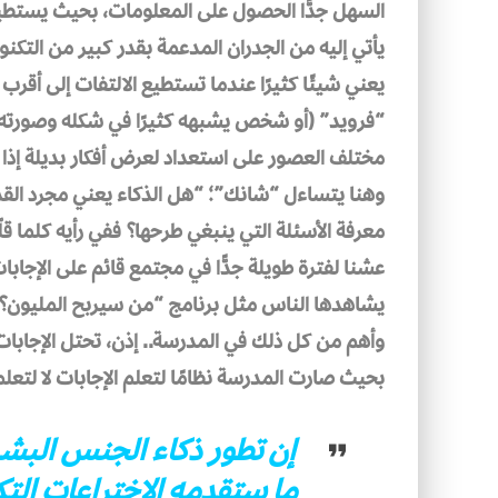
السهل جدًّا الحصول على المعلومات، بحيث يستطيع ا
يأتي إليه من الجدران المدعمة بقدر كبير من التكنول
يعني شيئًا كثيرًا عندما تستطيع الالتفات إلى أقرب
“فرويد” (أو شخص يشبهه كثيرًا في شكله وصورته)
مختلف العصور على استعداد لعرض أفكار بديلة إذا 
وهنا يتساءل “شانك”؛ “هل الذكاء يعني مجرد القدر
معرفة الأسئلة التي ينبغي طرحها؟ ففي رأيه كلما قل
عشنا لفترة طويلة جدًّا في مجتمع قائم على الإجاب
يشاهدها الناس مثل برنامج “من سيربح المليون؟”،
وأهم من كل ذلك في المدرسة.. إذن، تحتل الإجابا
بحيث صارت المدرسة نظامًا لتعلم الإجابات لا لتعل
إن تطور ذكاء الجنس البش
ما ستقدمه الاختراعات ال