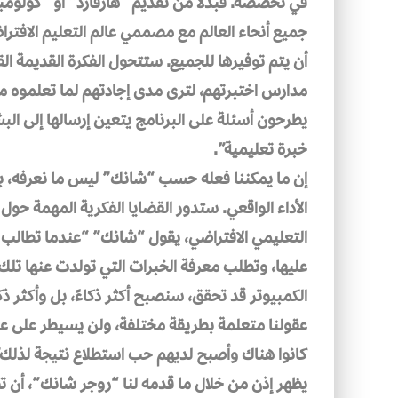
في تخصصه. فبدلا من تقديم “هارفارد” أو “كولومبي
جميع أنحاء العالم مع مصممي عالم التعليم الافترا
أن يتم توفيرها للجميع. ستتحول الفكرة القديمة ال
مدارس اختبرتهم، لترى مدى إجادتهم لما تعلموه م
يطرحون أسئلة على البرنامج يتعين إرسالها إلى البش
خبرة تعليمية”.
إن ما يمكننا فعله حسب “شانك” ليس ما نعرفه، بل
الأداء الواقعي. ستدور القضايا الفكرية المهمة حو
التعليمي الافتراضي، يقول “شانك” “عندما تطالب 
عليها، وتطلب معرفة الخبرات التي تولدت عنها تلك 
الكمبيوتر قد تحقق، سنصبح أكثر ذكاءً، بل وأكثر ذ
عقولنا متعلمة بطريقة مختلفة، ولن يسيطر على عالمن
كانوا هناك وأصبح لديهم حب استطلاع نتيجة لذلك”
يظهر إذن من خلال ما قدمه لنا “روجر شانك”، أن 