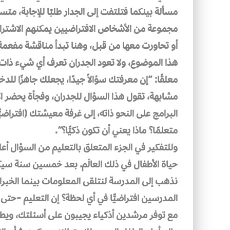
مسألة بينكما فتلتفت إلى الجدار طلبًا للإجابة، متس
مجموعة من الأشخاص الافتراضيين يمكنهم الاشتر
أو تحاورت معها من قبل، وهنا تبدأ مناقشة مفعمة ب
هذا الموضوع، ولا تعود الجدران تعرف أي شيء ذا
معلقًا: “إن معرفتك سؤالاً جيدًا، يجعلك جاهزًا ل
مشابهة، تقول هذا السؤال للجدران، وفجأة يحضر ا
البرامج على النحو ذاته، إلى غرفة معيشتك (افتراضيًّ
متعلمًا؟ ماذا يعني أن تكون ذكيًّا؟”.
وللتفكير في الجزء المتعلق بالتعليم من السؤال أع
حياة الأطفال في ذلك العالَم. بعد خمسين سنة سيكو
نذهب إلى المدرسة لنتلقى المعلومات بينما الخبرات
المدرسين افتراضيًّا في أي لحظة؟ إن التعليم -حت
مع توفر مرشدين أذكياء يجيبون على أسئلتك، ويطرح