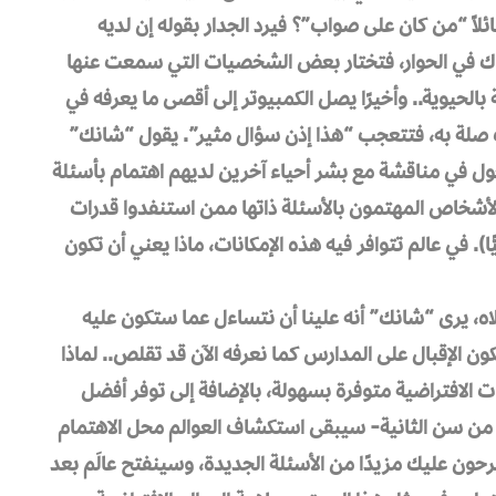
ائلاً “من كان على صواب”؟ فيرد الجدار بقوله إن لديه
اك في الحوار، فتختار بعض الشخصيات التي سمعت عنها
الحيوية.. وأخيرًا يصل الكمبيوتر إلى أقصى ما يعرفه في
ت صلة به، فتتعجب “هذا إذن سؤال مثير”. يقول “شانك”
لدخول في مناقشة مع بشر أحياء آخرين لديهم اهتمام بأسئلة
لأشخاص المهتمون بالأسئلة ذاتها ممن استنفدوا قدرات
ا). في عالم تتوافر فيه هذه الإمكانات، ماذا يعني أن تكون
لاه، يرى “شانك” أنه علينا أن نتساءل عما ستكون عليه
ن الإقبال على المدارس كما نعرفه الآن قد تقلص.. لماذا
 الافتراضية متوفرة بسهولة، بالإضافة إلى توفر أفضل
ى من سن الثانية- سيبقى استكشاف العوالم محل الاهتمام
ون عليك مزيدًا من الأسئلة الجديدة، وسينفتح عالَم بعد