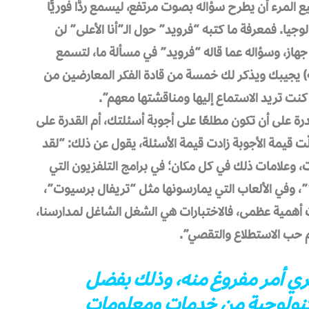
لمرء أن يطرح سؤاله بصوت مرتفع، ليسمع ردًّا فوريًّا
وجيا. فمعرفة ما كتبه “فرويد” حول الـ”أنا الأعلى” لن
 جهاز، وسؤاله عما قاله “فرويد” في مسألة ما، لتسمع
 يجيبك ويذكر لك خمسة من قادة الفكر المعارضين من
كنت تريد الاستماع إليها ومناقشتها معهم”.
ة على أن تكون مطلعًا على أجوبة أسئلتك، أم القدرة على
ّت قيمة الأجوبة زادت قيمة الأسئلة، يقول عن ذلك: “لقد
ات، وعلامات ذلك في كل مكان؛ في برامج التلفزيون التي
 وفي الألعاب التي يمارسونها مثل “تريفال برسيوت”،
ت أهمية عظمى، فالاختبارات هي الشغل الشاغل لمدارسنا،
م حب الاستطلاع والتقصي”.
ري أمر مفروغ منه، وذلك بفضل
تكنولوجية من خدمات ومعلومات