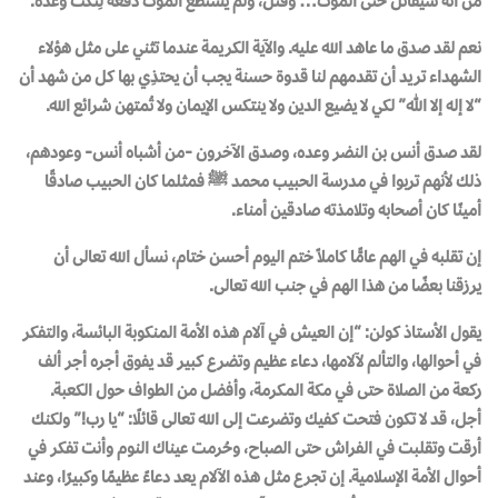
من أنه سيقاتل حتى الموت… وقُتل، ولم يستطع الموتُ دفعَه لِنكث وعده.
نعم لقد صدق ما عاهد الله عليه. والآية الكريمة عندما تثني على مثل هؤلاء
الشهداء تريد أن تقدمهم لنا قدوة حسنة يجب أن يحتذِي بها كل من شهد أن
“لا إله إلا اللّٰه” لكي لا يضيع الدين ولا ينتكس الإيمان ولا تُمتهن شرائع الله.
لقد صدق أنس بن النضر وعده، وصدق الآخرون -من أشباه أنس- وعودهم،
ذلك لأنهم تربوا في مدرسة الحبيب محمد ﷺ فمثلما كان الحبيب صادقًا
أمينًا كان أصحابه وتلامذته صادقين أمناء.
إن تقلبه في الهم عامًّا كاملاً ختم اليوم أحسن ختام، نسأل الله تعالى أن
يرزقنا بعضًا من هذا الهم في جنب الله تعالى.
يقول الأستاذ كولن: “إن العيش في آلام هذه الأمة المنكوبة البائسة، والتفكر
في أحوالها، والتألم لآلامها، دعاء عظيم وتضرع كبير قد يفوق أجره أجر ألف
ركعة من الصلاة حتى في مكة المكرمة، وأفضل من الطواف حول الكعبة.
أجل، قد لا تكون فتحت كفيك وتضرعت إلى الله تعالى قائلًا: “يا رب!” ولكنك
أرقت وتقلبت في الفراش حتى الصباح، وحُرمت عيناك النوم وأنت تفكر في
أحوال الأمة الإسلامية. إن تجرع مثل هذه الآلام يعد دعاءً عظيمًا وكبيرًا، وعند