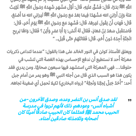
اللَّهِ ﷺ بَدْرًا، قَالَ: فَشَقَّ عَلَيْهِ، قَالَ: أَوَّلُ مَشْهَدٍ شَهِدَهُ رَسُولُ اللَّهِ ﷺ غُيِّبْتُ
عَنْهُ وَإِنْ أَرَانِيَ الله مَشْهَدًا فِيمَا بَعْدُ مَعَ رَسُولِ اللَّهِ ﷺ لَيَرَانِي الله مَا أَصْنَعُ،
قَالَ: فَهَابَ أَنْ يَقُولَ غَيْرَهَا، قَالَ: فَشَهِدَ مَعَ رَسُولِ اللَّهِ ﷺ يَوْمَ أُحُدٍ، قَالَ:
فَاسْتَقْبَلَ سَعْدُ بْنُ مُعَاذٍ، فَقَالَ لَهُ أَنَسٌ: يَا أَبَا عَمْرٍ وَأَيْنَ ؟ فَقَالَ: وَاهًا لِرِيحِ
الْجَنَّةِ أَجِدُهُ دُونَ أُحُدٍ، قَالَ: فَقَاتَلَهُمْ حَتَّى قُتِلَ.. ”
ويعلق الأستاذ كولن في النور الخالد على هذا بالقول: “عندما تتداعى ذكريات
معركة أُحد لا نستطيع أن ندفع الإحساس بهذه الغصة التي تنشب في
حلوقنا… فهي المعركة التي استشهد فيها سبعون صحابيًّا. ومن يدري فقد
يكون هذا هو السبب الذي قال من أجله النبي ﷺ وهو يمر من أمام جبل
أُحد: “أُحُدٌ جَبَلٌ يُحِبُّنَا وَنُحِبُّهُ” (رواه البخاري) لكيلا نَحمِل أي ضغينة تجاهه.
لقد صدق أنس بن النضر وعده، وصدق الآخرون -من
أشباه أنس- وعودهم، ذلك لأنهم تربوا في مدرسة
الحبيب محمد ﷺ فمثلما كان الحبيب صادقًا أمينًا كان
أصحابه وتلامذته صادقين أمناء.