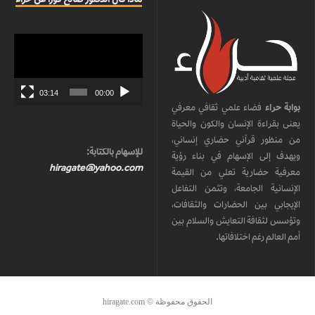
مشغل
الفيديو
03:14
00:00
بوابة حراء
فضاء علمي ثقافي معرفي
يعنى بقراءة الإنسان والكون والحياة
من منظور قرآني حضاري إنساني،
للإسهام بالكتابة:
ويهدف إلى الإسهام في بناء رؤية
hiragate@yahoo.com
معرفية حضارية تعلي من القيمة
الإنسانية الجامعة، وتثمن التفاعل
الإيجابي بين الحضارات والثقافات،
وتؤسس لثقافة التعايش والسلام بين
أمم العالم رغم اختلافاتها.
الحقوق محفوظة © hiragate.com