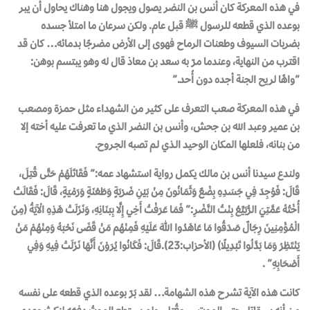
في هذه المعركة كان أنس بن النضر يصول ويجول هنا وهناك يحاول أن يبر
بوعده الذي قطعه للرسول ﷺ قبل عام. ولكن سرعان ما امتلأ جسده
بضربات السيوف وطعنات الرماح فهوى إلى الأرض مضرجًا بدمائه… كان قد
اقترب من النهاية، وعندما مرّ به سعد بن معاذ قال له وهو يبتسم بوهن:
“واهًا لريح الجنة أجده دون أُحد.”
في هذه المعركة صعب التعرف على كثير من الشهداء مثل حمزة ومصعب
بن عمير وعبد الله بن جحش، وأنس بن النضر الذي ما تعرفت عليه أخته إلا
من بنانه، فلعلها المكان الوحيد الـذي لـم تصبه الجـروح.
ولندع سيدنا أنس بن مالك يكمل رواية استشهاد عمه:” فَقَاتَلَهُمْ حَتَّى قُتِلَ،
قَالَ: فَوُجِدَ فِي جَسَدِهِ بِضْعٌ وَثَمَانُونَ مِنْ بَيْنِ ضَرْبَةٍ وَطَعْنَةٍ وَرَمْيَةٍ، قَالَ: فَقَالَتْ
أُخْتُهُ عَمَّتِيَ الرُّبَيِّعُ بِنْتُ النَّضْرِ:” فَمَا عَرَفْتُ أَخِي إِلَّا بِبَنَانِهِ، وَنَزَلَتْ هَذِهِ الْآيَةُ ﴿مِنَ
الْمُؤْمِنِينَ رِجَالٌ صَدَقُوا مَا عَاهَدُوا اللّٰهَ عَلَيْهِ فَمِنْهُم مَنْ قَضَى نَحْبَهُ وَمِنْهُمْ مَنْ
يَنْتَظِرُ وَمَا بَدَّلُوا تَبْدِيلًا﴾ (الأحزاب:23).قَالَ: فَكَانُوا يُرَوْنَ أَنَّهَا نَزَلَتْ فِيهِ وَفِي
أَصْحَابِهِ” .
كانت هذه الآية تشرح هذه الشهامة… لقد بَرّ بوعده الذي قطعه على نفسه