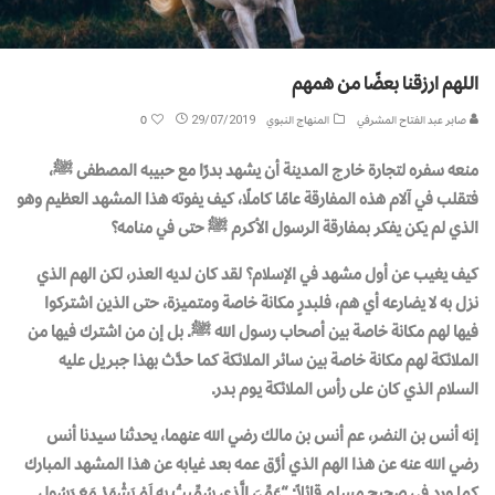
اللهم ارزقنا بعضًا من همهم
صابر عبد الفتاح المشرفي
المنهاج النبوي
29/07/2019
0
منعه سفره لتجارة خارج المدينة أن يشهد بدرًا مع حبيبه المصطفى ﷺ،
فتقلب في آلام هذه المفارقة عامًا كاملًا، كيف يفوته هذا المشهد العظيم وهو
الذي لم يكن يفكر بمفارقة الرسول الأكرم ﷺ حتى في منامه؟
كيف يغيب عن أول مشهد في الإسلام؟ لقد كان لديه العذر، لكن الهم الذي
نزل به لا يضارعه أي هم، فلبدرٍ مكانة خاصة ومتميزة، حتى الذين اشتركوا
فيها لهم مكانة خاصة بين أصحاب رسول الله ﷺ. بل إن من اشترك فيها من
الملائكة لهم مكانة خاصة بين سائر الملائكة كما حدَّث بهذا جبريل عليه
السلام الذي كان على رأس الملائكة يـوم بـدر.
إنه أنس بن النضر، عم أنس بن مالك رضي الله عنهما، يحدثنا سيدنا أنس
رضي الله عنه عن هذا الهم الذي أرَّق عمه بعد غيابه عن هذا المشهد المبارك
كما ورد في صحيح مسلم قائلاً: “عَمِّيَ الَّذِي سُمِّيتُ بِهِ لَمْ يَشْهَدْ مَعَ رَسُولِ