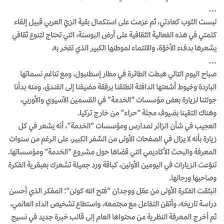
…
لبست الثوب كعادتي، ثم عزمت على استكمال بقية الزيّ العربي قبيل إلقاء
كلمتي في هذه الفعالية الثقافية على أرض البوسنة، التي تحتاج لتنوع ثقافي
يشعرها بدفء الأخوّة، والانتماء لموطنها الكبير الذي تفخر به.
…
صباح اليوم التالي هبطت الطائرة في مطار إسطنبول، ومع تناغم نسماتها
الباردة وخيوط أشعتها الدافئة انطلقنا برفقة مضيفنا إلى الفندق، ومنه بدأنا
جولتنا لزيارة بعض مؤسسات “الخدمة” في القسمين الآسيوي والأوربي،
وهناك التقينا بضيوف مجلة “حراء” من خارج تركيا.
العجيب في شأن الزائر لمدارس ومؤسسات “الخدمة”، أنه يشعر في كل
زيارة بأنه لا يزال في الصفحات الأولى من السِّفر الكبير، على الرغم من سنوات
المعرفة والبحث الأكاديمي التي قضاها حول مشروع “الخدمة” ومؤسساتها.
تنوّعت الزيارات في اليومين الأولين، كباقة ورد جميلة تشعرك بعبقرية الفكرة
وصاحبها ورجالها.
انبثقت الفكرة الأولى من عقل ووجدان “فتح الله كولن”؛ المفكر الذي أحسن
دراسة تاريخه، وأتقن التفاعل مع مجتمعه، واستطاع تشخيص الداء العالمي،
ثم أخرج المعرفة النظرية من محتواها العام إلى قالب خبرة جديد في نسيج