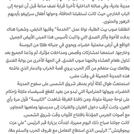
مدينة عادية، وفي صالته الداخلية تأخرنا قرابة نصف ساعة قبل أن نتوجه إلى
الباب الخارجي حيث كانت تستقبلنا الحافلة، وحولها أطفال سراييفو بأيديهم
الزهور والحلوى.
انطلقنا صوب بيت الطلبة، نواة عمل “الخدمة” وقلبها النابض، وشعرنا هناك
بدفء الأخوة وآثار الصدق التي واكبت تأسيس هذا المبنى الأبيض الجميل
الواقع في أرض مخملية خضراء، ويحوي في جنباته طلابًا من البوسنة
وخارجها. استمعنا لمشاركات وقصص ومداخلات مؤثرة، ثم ودّعنا الجميع بعد
تناول طعام العشاء واتجهنا صوب الفندق. في الجهة الأخرى من بوابة الفندق
يطالعك بيت متفحّم من آثار الحرب يروي قصة الخراب والدمار الذي عاشته
هذه المدينة الجميلة في وقت مضى.
استمتعتُ طوال ثلاثة أيام بمنظر شروق الشمس على سفوح المدينة
الخضراء، وبيوتها المترامية التي تبدو من بعيد كقطع فسيفساء مثبّتة بإحكام
على لوحة جميلة ملونة. ومن نافذة الغرفة شاهدت “الكنيسة” لأول مرة رأي
العين، وكنت أرقب دخول الفتيان والفتيات إلى مدرستها وملعبها المجاور،
مع أصوات الجرس المؤذنة بافتتاح الأبواب وقت شروق الشمس.
كانت جولتنا صباح ذلك اليوم مميزة، ابتدأت بزيارة قبر الرئيس “علي عزت
بيجوفيتش”؛ الرئيس الذي استطاع التعامل مع ظروف الحرب والسلم معًا،