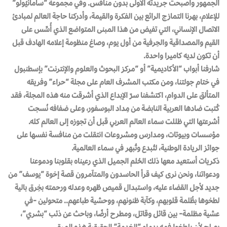
الجمهور وأصبحت جريدته الأولى بدون منافس. وفي مجموعة “سامانْيُولو”
للإعلام، بهرنا التمازج الرائع بين الفكرة والقيمة، وأدركنا حاجة العالم لمبادئ
الاتصال الإنساني، التي تفيض من هذا المبنى المتواضع الذي أُسِّس على
القيم والمصداقية والحِرفية من أول يوم، وصاغ منظومة إعلامه الهادف قبل
أن تكون لديه كاميرا واحدة.
شارفنا أبواب “الأكاديمية” أو “مركز البحوث والعلوم والإنترنت” بإسطنبول
في ختام جولتنا، ومن مكتب المشرف العام على مجلة “حراء” وفريقه
المتألق على الدوام، اكتشفنا سرّ الإبداع الذي أشرقت منه هذه المجلة، فقد
كُتبت ضادها العربية النابضة من مِداد البوسفور، وعلى ضفافه نُسجت
أشرعتها التي ظللت سماء العالم العربي قبل أن تجوزه إلى العالم كله.
مؤسسات وبيوتات، ومدارس ومشروعات انتقلت من منافسة نفسها على
جوائز الريادة الوطنية، لتُبدع وتُبهر في سماء العالمية.
ذكريات أستعيد معها ذلك الحُلم الجميل الذي رعيناه بقلوبنا ودموعنا
ودعواتنا، ونحن نرى كيف قرأ الحاسدون والمتآمرون قصة إخوة “يوسف” من
جديد لأجل القضاء عليه، واستبدال قميص طُهره وعدله ورحمته بخِرق بالية
لطخوها بظُلمة قلوبهم، وكآبة ظنونهم، ووحشية طباعهم.. متحولين -في
عشية مظلمة- بين قائل وقاتل، ومطرح أرضًا، وباحث عن ذئب “بشري”،
يصلح لأن يلطخوا فمه بدماء “الخدمة” الحقيقية هذه المرة.