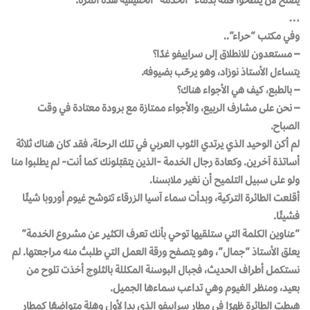
…
وفي مكتب “حراء”..
– مستعدون للانطلاق إلى سراييفو غدًا؟
يتساءل الأستاذ نوزاد، وهو يرحّب بضيوفه.
– بالطبع، كيف هي الأجواء هناك؟
– نحن على مشارف الربيع، والأجواء ممتازة مع برودة معتادة في وقت
الصباح.
لم أكن الوحيد الذي يرتدي الثوب العربي في تلك الرحلة، فقد كان هناك ثلاثة
أساتذة آخرين. وكعادة رجال الخدمة -الذين يتقبّلونك كما أنت- لم يطلبوا منا
ولو على سبيل التلميح أن نغير ملابسنا.
أقلعت الطائرة التركية، وبدأت سماء آسيا الزرقاء تتوشح غيوم أوروبا شيئًا
فشيئًا.
“عناوين الكلمة التي ستلقيها توحي بأنك تعرف الكثير عن مشروع الخدمة”
يعلق الأستاذ “جمال”، وهو يتصفح ورقة العمل التي طلبتُ منه مراجعتها. لم
نستكمل أطراف الحديث، فجبال البوسنة المكللة بالثلوج أخذت تلوح من
بعيد، ومنظر الغيوم وهي تداعب سماءها الجميل.
هبطت الطائرة ظهرًا في مطار سراييفو الذي بدا لأول وهلة متواضعًا كمطار