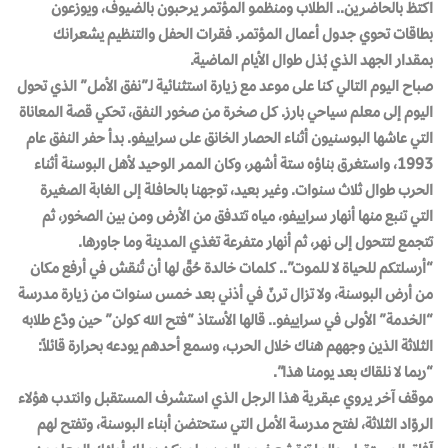
اكتظ بالحاضرين.. الطلاب ومنظمو المؤتمر يرحبون بالضيوف، ويوزعون
بطاقات تحوي جدول أعمال المؤتمر. فقرات الحفل والتنظيم يشعرانك
بمقدار الجهد الذي بُذل طوال الأيام الماضية.
صباح اليوم التالي كنا على موعد مع زيارة استثنائية لـ”نفق الأمل” الذي تحول
اليوم إلى معلم سياحي بارز. كل صخرة من صخور النفق، تحكي قصة المعاناة
التي عاشها البوسنيون أثناء الحصار الخانق على سراييفو. بدأ حفر النفق عام
1993، واستغرق بناؤه ستة أشهر، وكان الممر الوحيد لأهل البوسنة أثناء
الحرب طوال ثلاث سنوات. وغير بعيد، توجهنا بالحافلة إلى الغابة الصغيرة
التي تنبع منها أنهار سراييفو، مياه تتدفق من الأرض ومن بين الصخور، ثم
تتجمع لتتحول إلى نهر، ثم أنهار متفرعة تغذي المدينة وما جاورها.
“أرسلتكم للحياة لا للموت”.. كلمات خالدة حُقّ لها أن تُنقش في أرفع مكان
من أرض البوسنة، ولا تزال ترنّ في أذني بعد خمس سنوات من زيارة مدرسة
“الخدمة” الأولى في سراييفو.. قالها الأستاذ “فتح الله كولن” حين ودّع طلابه
الثلاثة الذين وجههم هناك خلال الحرب، وسمع أحدهم يودعه بحرارة قائلاً:
“ربما لا نلقاك بعد يومنا هذا”.
موقف آخر يروي عبقرية هذا الرجل الذي استشرف المستقبل وانتدب هؤلاء
الروّاد الثلاثة، لفتح مدرسة الأمل التي ستحتضن أبناء البوسنة، وتفتح لهم