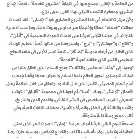
من الحكمة والإتقان، ليصنع منها في النهاية “مشروع الخدمة”.. نغمة الإبداع
البشري، ومفخرة الشعب التركي لهذا القرن بدون نزاع.
ولأن مركز الاهتمام في هذا المشروع الحضاري هو “الإنسان”، فقد تعددت
مجالات “خدمته” محليًّا وإقليميًّا عبر مدارس وبيوت طلبة، ومؤسسات عابرة
للقارات. في جولتنا الأولى تعرفنا على نغمات الجودة التعليمية في “أَنَفَنْ”،
و”فاتح”، و”جوشكن”، و”بُرج”، واسترجعنا من خلالها قصة التعليم الهادف
الذي انطلق من أرجاء مدرسة “يَمانْلاَر”.. كلمة السر الأولى في ملف النجاح
التعليمي الكبير الذي حققته تجربة “الخدمة”.
توجهنا إلى “وقف الصحفيين والكتّاب”؛ جناح السلام الذي انطلق عاليًا من
ضفاف البوسفور، ليجوز العالم داعيًا للسلام والحوار. بعدها وقفنا بإعجاب
أمام الحلم المصرفي الكبير الذي طال انتظاره، وتحقق من خلال منظمة رجال
الأعمال “تْوسْكُن”، وبنك “آسيا”. ثم تجولنا في مجموعة “قَايْناق” الكوكب
المعرفي الفريد، المتخصص في النشر الثقافي، وتقديم الدين والتاريخ،
والأدب والثقافة إلى الطفل والمرأة والأسرة، بمختلف اللغات الحية، وفي
قالب ممتع وبيئة نقية مشوقة.
صبيحة اليوم التالي طرقنا أبواب جريدة “زمان”؛ الصوت الحر الذي يمثل
الحقيقة، ولا يقبل يومًا بأساليب الكذب والخداع الإعلامي، وبسببه حازت رضا