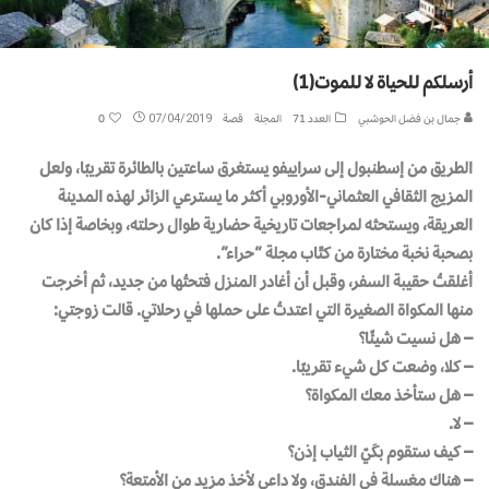
أرسلكم للحياة لا للموت(1)
جمال بن فضل الحوشبي
العدد 71
المجلة
قصة
07/04/2019
0
الطريق من إسطنبول إلى سراييفو يستغرق ساعتين بالطائرة تقريبًا، ولعل
المزيج الثقافي العثماني-الأوروبي أكثر ما يسترعي الزائر لهذه المدينة
العريقة، ويستحثه لمراجعات تاريخية حضارية طوال رحلته، وبخاصة إذا كان
بصحبة نخبة مختارة من كتّاب مجلة “حراء”.
أغلقتُ حقيبة السفر، وقبل أن أغادر المنزل فتحتُها من جديد، ثم أخرجت
منها المكواة الصغيرة التي اعتدتُ على حملها في رحلاتي. قالت زوجتي:
– هل نسيت شيئًا؟
– كلا، وضعت كل شيء تقريبًا.
– هل ستأخذ معك المكواة؟
– لا.
– كيف ستقوم بكَيّ الثياب إذن؟
– هناك مغسلة في الفندق، ولا داعي لأخذ مزيد من الأمتعة؟