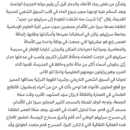
وتمكّن من نفض رماد الأحقاد والدمار قبل أن يقيم دولته الجديدة الواعدة.
وبعد السلام عليه توجهنا صوب ينبوع الماء في قلب السوق الشعبي للمدينة
القديمة، يقال “إذا شربت منه اشتقت للعودة إلى سراييفو من جديد”.
انطلقنا بعدها سيرًا على الأقدام مصعدين صوب مبنى كلية العلوم الإسلامية
بجامعة سراييفو، وكان في استقبالنا عميدها وأساتذتها وطلابها، إضافة
لعنصر رابع هو عبقريتها التي جمعت في بوتقة واحدة بين الأصالة
والمعاصرة، ومواكبة احتياجات المكان والزمان. تناولنا الإفطار في مدرسة
سراييفو التي خرّجت العلماء وحفّاظ القرآن الكريم، ونُصب في مدخلها جدار
زُيّن بنقوش أسماء أكثر من مائة عالم وحافظ في المدرسة، قضوا اثناء
الحرب وهم يزاولون مهمتهم التعليمية واحدًا تلو الآخر.
تجولنا في السوق الشعبي التاريخي، وشربنا القهوة التركية بمذاقها المميز
مع قطع الحلوى. الأجواء هنا توحي بأنك في حيّ من أحياء إسطنبول؛ فالطابع
العثماني في العمارة والثقافة لا يزال سيّد المشهد. اقترب وقت صلاة
الجمعة، وتوجه الوفد للصلاة بالمسجد الكبير المجاور سيرًا على الأقدام،
مسجد أثري فخم. عدنا لتناول الغداء في الفندق، وبعد صلاة العصر انطلقنا
إلى مسرح سراييفو الوطني أحد أهم وأعرق مسارح البوسنة، لحضور افتتاح
هذه الفعالية الثقافية التي لا تتكرر كثيرًا. المسرح فخم متعدد الطوابق وقد