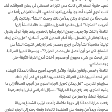
نعم.. حقيبة السفر التي كانت معي كثيرًا ما تسعفني في بعض المواقف، فقد
كانت تحوي أشياء أحتاجها وأخرى تعود كما هي.. قلّبت الأغراض رأسًا على
عقب بحثًا عن المكواة، ولكن بدلاً من ذلك وجدت “النشأ”، وتذكرت بأني
أخرجت “المكواة” قبيل مغادرة المنزل بدقائق.. ما فائدة النشأ إذن؟
الثامنة والثلث ولا جديد.. جموع الزوار بدأوا بالحضور، بينما بقية الوفد يتناول
وجبة الإفطار في الأسفل.. وأنا أمام المنديل الكبير أتساءل: “هل يمكن إيجاد
توليفة مناسبة؟ نشأ وكأس زجاج ومصدر للحرارة يكفي لتثبيت النشأ على
الشماغ. لكن من أين أحصل على مصدر الحرارة؟”.. وبسرعة كاميرا المراقبة
التي تبحث عن شيء مجهول أو معدوم، أخذت أذرع الغرفة الأنيقة حتى
وجدت ضالتي.
الثامنة وخمس وثلاثون دقيقة، والأمل الوحيد أصبح معلقًا بالمدفأة البيضاء
التي تمتد أنابيبها داخل الغرفة، وتخفف برودة الجو في آخر أيام شتاء
سراييفو القارس.. “هل يمكن تحويل الجزء العلوي من أنبوب المدفأة إلى ما
يشبه المكوى، بعد رفع درجة الحرارة؟”.. سؤال افتراضي تبقى إجابته رهينة
استجابة النشأ، ولا مفرّ من المحاولة.
رفعت حرارة المدفأة إلى درجة ملائمة، وأعدت ترتيب الشماغ بطريقة
صحيحة، وبدلاً من وضعه على المنضدة كالعادة رفعته بحذر إلى الجزء العلوي