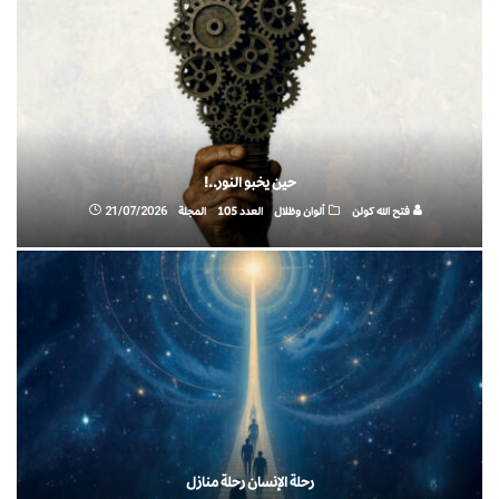
حين يخبو النور..!
فتح الله كولن
ألوان وظلال
العدد 105
المجلة
21/07/2026
رحلة الإنسان رحلة منازل