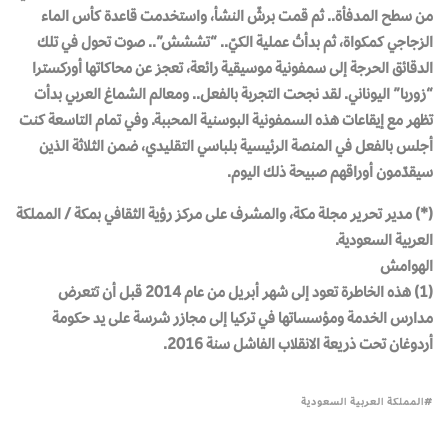
من سطح المدفأة.. ثم قمت برشّ النشأ، واستخدمت قاعدة كأس الماء
الزجاجي كمكواة، ثم بدأتُ عملية الكيّ.. “تششش”.. صوت تحول في تلك
الدقائق الحرجة إلى سمفونية موسيقية رائعة، تعجز عن محاكاتها أوركسترا
“زوربا” اليوناني. لقد نجحت التجربة بالفعل.. ومعالم الشماغ العربي بدأت
تظهر مع إيقاعات هذه السمفونية البوسنية المحببة. وفي تمام التاسعة كنت
أجلس بالفعل في المنصة الرئيسية بلباسي التقليدي، ضمن الثلاثة الذين
سيقدّمون أوراقهم صبيحة ذلك اليوم.
(*) مدير تحرير مجلة مكة، والمشرف على مركز رؤية الثقافي بمكة / المملكة
العربية السعودية.
الهوامش
(1) هذه الخاطرة تعود إلى شهر أبريل من عام 2014 قبل أن تتعرض
مدارس الخدمة ومؤسساتها في تركيا إلى مجازر شرسة على يد حكومة
أردوغان تحت ذريعة الانقلاب الفاشل سنة 2016.
المملكة العربية السعودية