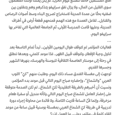
آفاق المستقبل حالما تنقشع غيوم الحرب. لم يكن يملك أولئك المعلمون
سوى القليل من المال، ولا يزال نفق سراييفو يتذكرهم وهم يتنقلون بين
ضفتيه بحثًا عن عمدة المدينة لاستخراج تصريح البناء وسط أصوات الرصاص
والقنابل.. تفاعل العمدة مع هذه الهمم فمنحهم قطعة أرض في أطراف
المدينة، وعليها قامت المدرسة الأولى، ثم الجامعة العالمية التي تفاخر بها
سراييفو اليوم.
…
فعاليات المؤتمر لم تتوقف طوال اليومين الأولين.. تبدأ تمام التاسعة بعد
تناول وجبة الإفطار، وتتوقف قبيل الظهر.. غدًا موعد كلمتي، وبعدها ننطلق
في رحلة إلى موستار العاصمة الثقافية للبوسنة والهرسك، بنهرها الشهير
وجسرها القديم.
توجهت إلى مغسلة الفندق مساء ذلك اليوم، وطلبت منهم “كيّ” الثوب
العربي “والشماغ”، وإحضاره صباح اليوم التالي قبل موعد بدء المؤتمر،
ونسيت أن أخبرهم بالطريقة التقليدية لكيّ الشماغ.. لم تكن الصدمة متوقفة
على إحضار العامل للشماغ صباح اليوم التالي وكأنه منديل أو سفرة طعام
مزخرفة، وإنما لأنّ الساعة قاربت الثامنة، ولا فائدة من محاولة إجراء دورة
تدريبية في طريقة كيّ الشماغ العربي بمغسلة بوسنية قبيل ساعة من موعد
إلقاء كلمة في مؤتمر دولي.. ما العمل إذن؟