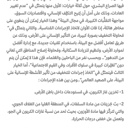
فيها الصراع البشري، حول ثلاثة خيارات: الأول منها يتمثـَّل في “عدم تغيير
العادات، وذلك على أمل أن يُتيح التكيُّف الإنساني، واقتصاديات السوق،
مواجهة التقلُّبات الكبيرة، في مجال البيئة” وهذا الخيار يُمكن أن ينطوي على
مخاطر هائلة، إذا فات الأوان لاتخاذ الإجراءات المُناسبة.. والثاني يتمثـَّل في”
مُحاولة التخفيف بصورة كبيرة، من التأثير الإنساني على الأرض، وذلك عن
طريق تعامل أفضل مع البيئة، باستخدام تقنيات جديدة، مع إدارة أفضل
لموارد الأرض، وتنظيم للزيادة السـُـكانية، ومُحاولة إصلاح المناطق التي تعاني
من التدهور”.. وبحسب نفر من الباحثين والعُلماء، فإن هذا لا يُمكن أن يتم
دون”تغيُّرات كبيرة في سلوك الأفراد، وفي القيم الاجتماعية”، أما الخيار
الثالث فيتمثـَّل في”اتخاذ إجراءات للتخفيف من تأثير الأنشطة الإنسانية على
البيئة، على الصعيد العالمي”..ومن بين هذه الإجراءات :
1- تخزين غاز الكربون، في مُستودعات داخل باطن الأرض.
2- بث جُزيئات من مادة السلفات، في المنطقة العُليا من الغلاف الجوي،
والتي تتركَّز فيها مادة الأوزون، بحيث تحد من نسبة غازات الكربون في الجو،
وتعمل عل خفض درجات الحرارة.