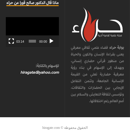
ماذا قال الدكتور صالح قورا عن حراء
مشغل
الفيديو
03:14
00:00
بوابة حراء
فضاء علمي ثقافي معرفي
يعنى بقراءة الإنسان والكون والحياة
من منظور قرآني حضاري إنساني،
للإسهام بالكتابة:
ويهدف إلى الإسهام في بناء رؤية
hiragate@yahoo.com
معرفية حضارية تعلي من القيمة
الإنسانية الجامعة، وتثمن التفاعل
الإيجابي بين الحضارات والثقافات،
وتؤسس لثقافة التعايش والسلام بين
أمم العالم رغم اختلافاتها.
الحقوق محفوظة © hiragate.com