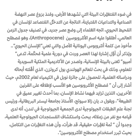
في ضوء المُتغيِّرات البيئة التي تشهدها الأرض، ومُنذ بزوغ عصر النهضة
الصناعية والتداعيات المُتباينة، الناتجة عن التدخـُّل المُتصاعد للإنسان في
المُحيط الحيوي، اتجه العُلماء إلى وضع عصر جديد، في تصنيف جدول الزمن
العالمي، أطلقوا عليه اسم الأنثروبوسين (Anthropocene)، وهو مُصطلح
مأخوذ من كلمة أنثروبوس اليونانية الأصل والتي تعني”الإنسان الحيوي”..
ويُذكر أن أوَّل إشارة لهذا العصر وردت في دورية علمية مُحكّمة، تـُدعى”
أمبيو” تـُعنى بالبيئة الإنسانية، وتصدر عن الأكاديمية الملكية السويدية
للعلوم، وذلك في بحث للعالم الهولندي بول كروتزن، الذي أهَّلته أبحاثه
ودراساته العلمية، للحصول على جائزة نوبل في الكيمياء لعام 2002م، حيث
أشار إلى أن ” مُصطلح الأنثروبوسين هو الأنسب لإطلاقه على القرنين
الأخريين، اللذين تزايد فيهما نشاط الإنسان، بما أحدث تغيير عميق في
الطبيعة”، ويقول د. يان زالا سيوتج، الأُستاذ بجامعة ليستر البريطانية، ورئيس
لجنة علم الطبقات الجيولوجية لدى الجمعية الجيولوجية في لندن، أنه لدى
قيامه مع نفر من زملائه، ببحث واستكشاف المُستجدات الجيولوجية العلمية،
وجدوا أن ” ثمة تغيُّرات حقيقية، قد طرأت، وأن هذه التغيُّرات من التكامل،
بحيث تـُبرر استخدام مصطلح الأنثروبوسين”.