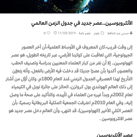
الأنـثـروبـوســيـن..عـصـر جـديـد فـي جـدول الـزمـن الـعـالـمـي
حسني عبد الحافظ
علوم
علوم عامة
11/03/2019
0
إلى وقت قريب،كان المعروف في الأوساط العلمية،أن آخر العصور
الجيولوجية، التي تعاقبت على كوكبنا الأرضي، عبر تاريخه الطويل، هو عصر
الهولوسين.. إلا أن نفر من كبار العلماء المعنيين بدراسة وتصنيف الحقب
والعصور، أكدوا بأن عصرًا جديدًا قد دخلت فيه الأرض بالفعل، وأنه يتعيَّن
التأريخ لهذا العصرفي الجدول الزمني مُنذ العام 1800م. وكان أوَّل من أشار
إلى ذلك العالم الهولندي بول كروتزن، الحائز على جائزة نوبل في الكيمياء
لعام 2002م وبدأ غيره من العلماء في تأييده، والتأكيد على صحة ما وصل
إليه.. وفي العام 2010م اعترفت الجمعية الملكية البريطانية رسميـًا، بأن
العصر الكلي الأخير (الهولوسين)، قد انتهى، وأن العالم دخل عصر جديد هو
عصر الانثروبوسين .
عــصــر الأنـثـربـوســيــن