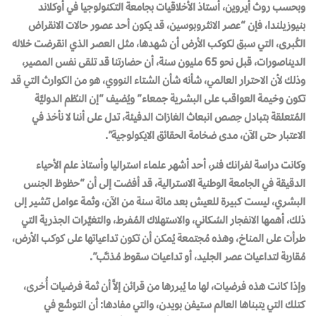
وبحسب روث أيروين، أستاذ الأخلاقيات بجامعة التكنولوجيا في أوكلاند
بنيوزيلندا، فإن “عصر الانثروبوسين، قد يكون أحد عصور حالات الانقراض
الكُبرى، التي سبق لكوكب الأرض أن شهدها، مثل العصر الذي انقرضت خلاله
الديناصورات، قبل نحو 65 مليون سنة، أن حضارتنا قد تلقى نفس المصير،
وذلك لأن الاحترار العالمي، شأنه شأن الشتاء النووي، هو من الكوارث التي قد
تكون وخيمة العواقب على البشرية جمعاء” ويُضيف “إن النـُظم الدوليَّة
المُتعلقة بتبادل حِصص انبعاث الغازات الدفيئة، تدل على أننا لا نأخذ في
الاعتبار حتى الآن، مدى ضخامة الحقائق الايكولوجية”.
وكانت دراسة لفرانك فنر، أحد أشهر علماء استراليا وأستاذ علم الأحياء
الدقيقة في الجامعة الوطنية الاسترالية، قد أفضت إلى أن “حظوظ الجنس
البشري، ليست كبيرة للعيش بعد مائة سنة من الآن، وثمة عوامل تـُشير إلى
ذلك، أهمها الانفجار السُـكاني، والاستهلاك المُفرط، والتغيَّرات الجذرية التي
طرأت على المناخ، وهذه مُجتمعة يُمكن أن تكون تداعياتها على كوكب الأرض،
مُقاربة لتداعيات عصر الجليد، أو تداعيات سقوط مُذنـَّب”.
وإذا كانت هذه فرضيات، لها ما يُبررها من قرائن إلاَّ أن ثمة فرضيات أُخرى،
كتلك التي يتبناها العالم ستيفن بويدن، والتي مفادها: أن التوسُّع في