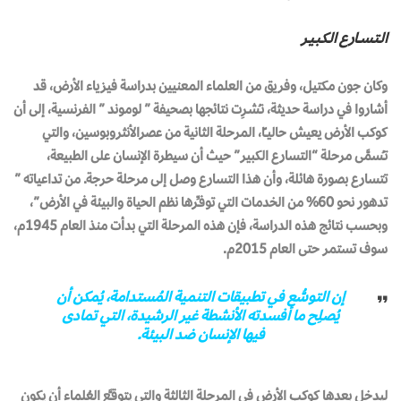
الـتـســـارع الـكـبـيــر
وكان جون مكتيل، وفريق من العلماء المعنيين بدراسة فيزياء الأرض، قد
أشاروا في دراسة حديثة، نـُشـرِت نتائجها بصحيفة ” لوموند ” الفرنسية، إلى أن
كوكب الأرض يعيش حاليــًا، المرحلة الثانية من عصرالأنثروبوسين، والتي
تـُسمَّى مرحلة “التسارع الكبير” حيث أن سيطرة الإنسان على الطبيعة،
تتسارع بصورة هائلة، وأن هذا التسارع وصل إلى مرحلة حرجة. من تداعياته ”
تدهور نحو 60% من الخدمات التي توفـِّرها نظم الحياة والبيئة في الأرض”،
وبحسب نتائج هذه الدراسة، فإن هذه المرحلة التي بدأت منذ العام 1945م،
سوف تستمر حتى العام 2015م.
إن التوسُّع في تطبيقات التنمية المُستدامة، يُمكن أن
يُصلِح ما أفسدته الأنشطة غير الرشيدة، التي تمادى
فيها الإنسان ضد البيئة.
ليدخل بعدها كوكب الأرض في المرحلة الثالثة والتي يتوقـَّع العُلماء أن يكون