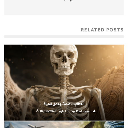
RELATED POSTS
العظام… صمتٌ يحمل الحياة
د. محمد السقا عيد
علوم
04/08/2026