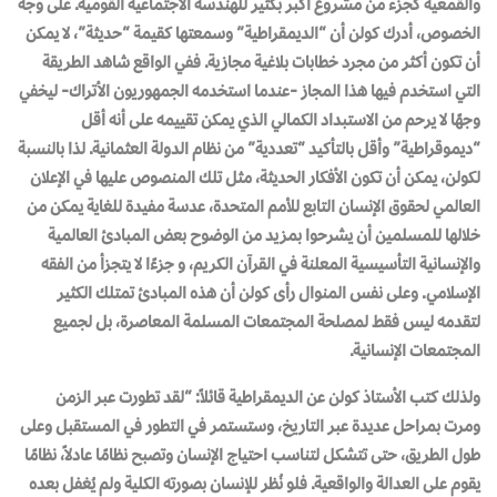
والقمعية كجزء من مشروع أكبر بكثير للهندسة الاجتماعية القومية. على وجه
الخصوص، أدرك كولن أن “الديمقراطية” وسمعتها كقيمة “حديثة”، لا يمكن
أن تكون أكثر من مجرد خطابات بلاغية مجازية. ففي الواقع شاهد الطريقة
التي استخدم فيها هذا المجاز -عندما استخدمه الجمهوريون الأتراك- ليخفي
وجهًا لا يرحم من الاستبداد الكمالي الذي يمكن تقييمه على أنه أقل
“ديموقراطية” وأقل بالتأكيد “تعددية” من نظام الدولة العثمانية. لذا بالنسبة
لكولن، يمكن أن تكون الأفكار الحديثة، مثل تلك المنصوص عليها في الإعلان
العالمي لحقوق الإنسان التابع للأمم المتحدة، عدسة مفيدة للغاية يمكن من
خلالها للمسلمين أن يشرحوا بمزيد من الوضوح بعض المبادئ العالمية
والإنسانية التأسيسية المعلنة في القرآن الكريم، و جزءًا لا يتجزأ من الفقه
الإسلامي. وعلى نفس المنوال رأى كولن أن هذه المبادئ تمتلك الكثير
لتقدمه ليس فقط لمصلحة المجتمعات المسلمة المعاصرة، بل لجميع
المجتمعات الإنسانية.
ولذلك كتب الأستاذ كولن عن الديمقراطية قائلاً: “لقد تطورت عبر الزمن
ومرت بمراحل عديدة عبر التاريخ، وستستمر في التطور في المستقبل وعلى
طول الطريق، حتى تتشكل لتناسب احتياج الإنسان وتصبح نظامًا عادلاً، نظامًا
يقوم على العدالة والواقعية. فلو نُظر للإنسان بصورته الكلية ولم يُغفل بعده