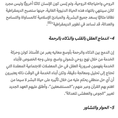
الروحي واحتياجاته الروحية، ولم يُنس كون الإنسان كائنًا أخرويًّا وليس مجرد
كائن سينتهي بانتهاء هذه الحياة الدنيوية الفانية، حينها ستصبح الديمقراطية
نظامًا مثاليًّا يسعد جميع البشرية. والمبادئ الإسلامية كالمساواة والتسامح
(6)
والعدالة، قد تساعد في تطوير الديمقراطية”
.
4- اندماج العقل بالقلب والذكاء بالرحمة
إن الدمج بين الذكاء والرحمة بأوسع معانيه يعبر عن الأستاذ كولن وحركة
الخدمة من خلال نهج روحي شمولي واسع، وعلى وجه الخصوص فأبناء
الخدمة يفهمون ضرورية العقل في حل المعضلات الاجتماعية المعقدة التي
تحتاج إلى تحليل ومعالجة دقيقة، ولكن أبناء الخدمة في الوقت ذاته يعتبرون
أن أي حل منطقي يحكم عليه من خلال تأثيره على حياة البشر لا سيما من
اهتم بهم القرآن وعبر عنهم بـ”المستضعفين”، وأطلق عليهم العهد الجديد
تعبير “الجوعى والعطشى للعدالة”.
5- الحوار والتشاور