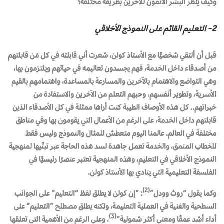
وكيف ينظر البشر الآثمون للآخرين بطريقة مختلفة؟
2- التعليم القائم على النموذج الأخلاقي
قبل أن ألتقي شخصيًّا مع الأستاذ كولن، شعرت أني قابلته في كل مَن قابلتهم
من أصدقاء داخل الخدمة، فهم يجسدون تعاليمه في حياتهم ويلتزمون بها،
وهي التواضع والاهتمام بالآخرين والمسارعة بالمساعدة، واهتمامهم بالقيم
الأسرية، وتطوير أنفسهم، وحبهم التعلم من الآخرين والاستفادة من
خبراتهم.. كل هذه الأوصاف الطيبة كنت أراها ممثلة في كل الأصدقاء الذين
قابلتهم داخل الخدمة، على الرغم من الأعمال التي يقومون بها وفي مناطق
مختلفة في العالم. عالمنا اليوم متعطش للمثال والنموذج وليس فقط
للخطاب المنمق، والخدمة تعمل جاهدة لسد هذه الحاجة عبر تبنِّيها لمنهجية
النموذج الأخلاقي في التعليم، وهذه المنهجية تعتبر عنصرًا رئيسيًّا في
الفلسفة التعليمية التي ينادي بها الأستاذ كولن.
(2)
وكما يقول “روث وودل”
: “إن كولن لا يطلق لفظ “التعليم” على الجوانب
السطحية والفنية في العملية التعليمة، ولكنه يطلق مصطلح “التعليم” على
(3)
أداء أشد عمقًا ومعنى أكثر شمولية”
، وعلى الرغم من الأهمية التي تعلقها