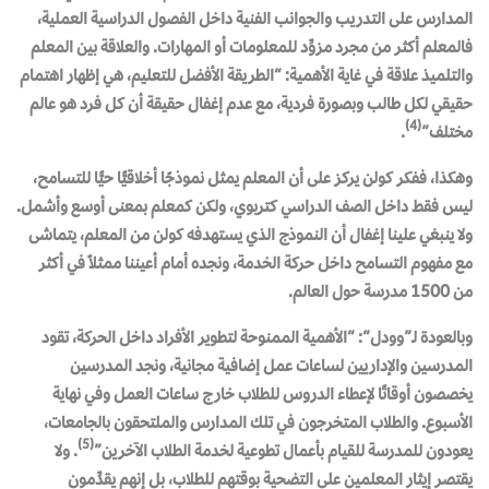
المدارس على التدريب والجوانب الفنية داخل الفصول الدراسية العملية،
فالمعلم أكثر من مجرد مزوِّد للمعلومات أو المهارات. والعلاقة بين المعلم
والتلميذ علاقة في غاية الأهمية: “الطريقة الأفضل للتعليم، هي إظهار اهتمام
حقيقي لكل طالب وبصورة فردية، مع عدم إغفال حقيقة أن كل فرد هو عالم
(4)
مختلف”
.
وهكذا، ففكر كولن يركز على أن المعلم يمثل نموذجًا أخلاقيًّا حيًّا للتسامح،
ليس فقط داخل الصف الدراسي كتربوي، ولكن كمعلم بمعنى أوسع وأشمل.
ولا ينبغي علينا إغفال أن النموذج الذي يستهدفه كولن من المعلم، يتماشى
مع مفهوم التسامح داخل حركة الخدمة، ونجده أمام أعيننا ممثلاً في أكثر
من 1500 مدرسة حول العالم.
وبالعودة لـ”وودل”: “الأهمية الممنوحة لتطوير الأفراد داخل الحركة، تقود
المدرسين والإداريين لساعات عمل إضافية مجانية، ونجد المدرسين
يخصصون أوقاتًا لإعطاء الدروس للطلاب خارج ساعات العمل وفي نهاية
الأسبوع. والطلاب المتخرجون في تلك المدارس والملتحقون بالجامعات،
(5)
يعودون للمدرسة للقيام بأعمال تطوعية لخدمة الطلاب الآخرين”
. ولا
يقتصر إيثار المعلمين على التضحية بوقتهم للطلاب، بل إنهم يقدِّمون