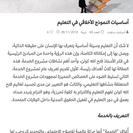
أساسيات النموذج الأخلاقي في التعليم
ألسكندر سكوت
العدد 69
تربية
28/11/2018
0
لا شك أن التعليم وسيلة أساسية يتعرف بها الإنسان على حقيقته الذاتية،
ويصل بها إلى إمكاناته الكامنة، وإن هذه الرؤية واحدة من المبادئ الرئيسية
في فكر الأستاذ فتح الله كولن، وأحد أهم نشاطات مشروع الخدمة. هذه
المقالة لها ثلاث أهداف رئيسة، الأول تقديم تعريف عام لمشروع الخدمة،
الثاني تسليط الضوء على الخصائص المميزة لمجهودات مشروع الخدمة
المتعلقة بنشاطها التعليمي، والثالث هو التعبير عن مدى تجسيد تعاليم فتح
الله كولن لفهم التعليم والالتزام به كقوة تحررية، وهو التزام يتردد صداه
بعمق في دور التعليم في تفعيل الحقوق المدنية داخل الولايات المتحدة.
التعريف بالخدمة
أُعَرِّف “الخدمة” أنها حركة عالمية للإصلاح الاجتماعي والتجديد الروحي، لها