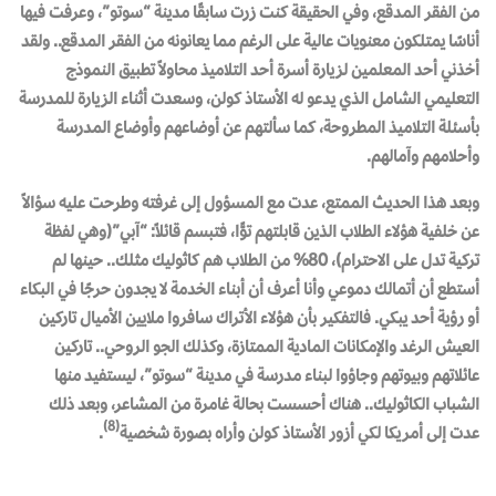
من الفقر المدقع، وفي الحقيقة كنت زرت سابقًا مدينة “سوتو”، وعرفت فيها
أناسًا يمتلكون معنويات عالية على الرغم مما يعانونه من الفقر المدقع.. ولقد
أخذني أحد المعلمين لزيارة أسرة أحد التلاميذ محاولاً تطبيق النموذج
التعليمي الشامل الذي يدعو له الأستاذ كولن، وسعدت أثناء الزيارة للمدرسة
بأسئلة التلاميذ المطروحة، كما سألتهم عن أوضاعهم وأوضاع المدرسة
وأحلامهم وآمالهم.
وبعد هذا الحديث الممتع، عدت مع المسؤول إلى غرفته وطرحت عليه سؤالاً
عن خلفية هؤلاء الطلاب الذين قابلتهم توًّا، فتبسم قائلاً: “آبي”(وهي لفظة
تركية تدل على الاحترام)، 80% من الطلاب هم كاثوليك مثلك.. حينها لم
أستطع أن أتمالك دموعي وأنا أعرف أن أبناء الخدمة لا يجدون حرجًا في البكاء
أو رؤية أحد يبكي. فالتفكير بأن هؤلاء الأتراك سافروا ملايين الأميال تاركين
العيش الرغد والإمكانات المادية الممتازة، وكذلك الجو الروحي.. تاركين
عائلاتهم وبيوتهم وجاؤوا لبناء مدرسة في مدينة “سوتو”، ليستفيد منها
الشباب الكاثوليك.. هناك أحسست بحالة غامرة من المشاعر، وبعد ذلك
(8)
عدت إلى أمريكا لكي أزور الأستاذ كولن وأراه بصورة شخصية
.