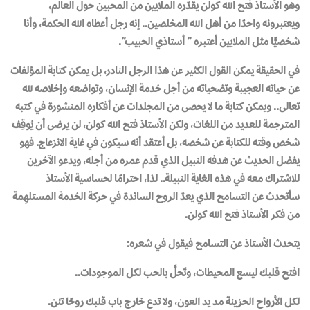
وهو الأستاذ فتح الله كولن يقدّره الملايين من المحبين حول العالم،
ويعتبرونه واحدًا من أهل الله المخلصين.. إنه رجل أعطاه الله الحكمة، وأنا
شخصيًّا مثل الملايين أعتبره ” أستاذي الحبيب”.
في الحقيقة يمكن القول الكثير عن هذا الرجل النادر، بل يمكن كتابة المؤلفات
عن حياته العجيبة وتضحياته من أجل خدمة الإنسان، وتواضعه وإخلاصه لله
تعالى.. ويمكن كتابة ما لا يحصى من المجلدات عن أفكاره المنشورة في كتبه
المترجمة للعديد من اللغات، ولكن الأستاذ فتح الله كولن، لن يرضى أن يُوقِف
شخص وقته للكتابة عن شخصه، بل أعتقد أنه سيكون في غاية الانزعاج. فهو
يفضل الحديث عن هدفه النبيل الذي قدم عمره من أجله، ويدعو الآخرين
للاشتراك معه في هذه الغاية النبيلة.. لذا، احترامًا لحساسية الأستاذ
سأتحدث عن التسامح الذي يعدّ الروح السائدة في حركة الخدمة المستلهِمة
من فكر الأستاذ فتح الله كولن.
يتحدث الأستاذ عن التسامح فيقول في شعره:
افتح قلبك ليسع المحيطات، وتَحلَّ بالحب لكل الموجودات..
لكل الأرواح الحزينة مد يد العون، ولا تدع خارج باب قلبك روحًا تئن.