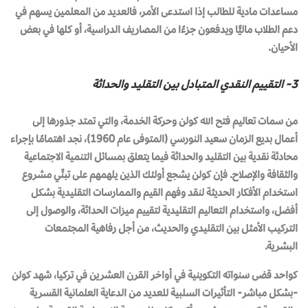
مساعدات مادية للطالب إذا استدعى الأمر، فالعديد من المعلمين يسهم في
دعم الطلاب ماليًّا ويدفعون جزءًا من المصاريف الدراسية، أو كلها في بعض
الأحيان.
3- التقييم النقدي المتبادل بين التقليد والحداثة
من سمات تعاليم فتح الله كولن وحركة الخدمة، والتي تمتد جذورها إلى
أعمال بديع الزمان سعيد النورسي (المتوفى عام 1960)، نجد اهتمامًا بإجراء
محادثة نقدية بين التقليد والحداثة فيما يتعلق بمسائل التنمية الاجتماعية
والثقافة والإصلاح. فإن كولن يشجع أولئك الذين يلهمهم على تبنِّي مشروع
استخدام الأفكار الحديثة لنقد وفهم القيم والممارسات التقليدية بشكل
أفضل، واستخدام التعاليم التقليدية لتقييم ميزات الحداثة، والوصول إلى
التركيب الأمثل بين التقليدي والحديث، من أجل رفاهية المجتمعات
البشرية.
كواحد قضى سنواته التكوينية في أواخر القرن العشرين في تركيا، شهد كولن
-بشكل مباشر- التأثيرات السلبية للعديد من الدعاية العلمانية القسرية