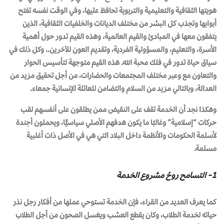
هويتها الثقافية والتعليمية والتربوية تحافظ عليها، وفي الوقت نفسه تفتح
أبوابها وتجذب كل البشر من مختلف الديانات والخلفيات الثقافية، الذين
يتفقون معها في المبادئ والقيم العالمية، وهذه القيم تدور حول أهمية
الأسرة، والتعليم، والمسؤولية الفردية، وتقديم العون للآخرين.. وكل ذلك في
سياق حياة تدور في فلك محبة الله. هذه القيم متوجهة لتأسيس الحوار
والتعاون مع وعبر مختلف المجتمعات والحضارات، من أجل تحقيق مزيد من
العدالة، وبالتالي مزيد من السلام والتضامن للعائلة الإنسانية جمعاء.
وهكذا نجد أن الخدمة تقف على النقيض ممن يطلقون على أنفسهم لقب
حركات “إسلامية” وغالبًا ما يكون هدفهم الأصلي سياسيًّا، ويحملون أجندة
لأسلمة الحكومات والأنظمة داخل البلاد التي هي في الأصل ذات أغلبية
مسلمة.
1- التسامح روحُ مشروع الخدمة
كما يعرف العديد من القراء، فإن الخدمة تستوحي عملها من أفكار رجل نذر
حياته لخدمة الطلاب، وكان يقطع العشب ويغسل الصحون من أجل الطلاب