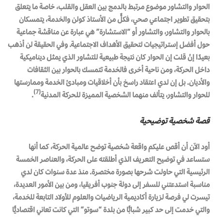
الحوار والتشاور موضوع مرتبط بالدمج بين العقل والقلب، خاصة ما يتعلق
بتحقيق تطوير اجتماعي صحي، فكلٌّ من الأستاذ كولن والخدمة، يتمسكان
بالحوار والتشاور، والتشاور أو “الاستشارة” هي عبارة عن مناقشة جماعية
حول أفضل إستراتيجيات لتحقيق الأهداف الاجتماعية. وفي الحقيقة لن أذهب
بعيدًا إنْ قلت إن الحوار كان نتيجة طبيعية للتشاور الذي يمثل ديناميكية
داخل الحركة، ومن ناحية أخرى فالخدمة تتمسك بالحوار بين الثقافات
والأديان. بل إن لدي اعتقاد راسخ بأن أخلاقيات ومبادئ الخدمة وممارستها
(7)
للحوار والتشاور، يتألف منهما الشخصية المميزة للـحركة المدنية
.
قصة شخصية توضيحية
أود الآن أن أقص عليكم واقعة شخصية توضح عالمية الحركة، كما أنها
ستساعد في توضيح التعريف الذي أطلقته على الحركة، والعناصر الخمسة
الرئيسية التي حاولت شرحها بصورة مختصرة. منذ عدة سنوات كان لدي
مناسبة استدعتني للسفر إلى دولة جنوب أفريقيا، ومن بين الأمور العديدة،
تيسرت لي فرصة لزيارة أكاديمية الرياضيات والعلوم للأولاد التابعة للخدمة،
والتي خدمت إلى حد كبير شبابًّا من بلدة “سوتو” التي كانت تعاني اقتصاديًّا