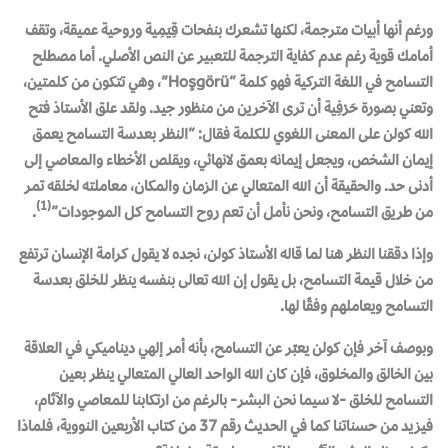
ورغم أنها أبيات مترجمة، لكنها تشعرك بنفحات قِيَمِية وروحية عميقة، وتقف
أمامك قوية رغم عدم كفاية الترجمة للتعبير عن النص الأصلي. أما مصطلح
التسامح في اللغة التركية فهو كلمة “Hoşgörü”، وهي تتكون من كلمتين،
وتعني بصورة حَرْفِية أن ترى الآخرين من منظور جيد. ولقد علق الأستاذ فتح
الله كولن على المعنى اللغوي للكلمة فقال: “النظر بعدسة التسامح يعمق
إيمان الشخص، ويجعل إيمانه بعمق لانهائي، ويقلص الأخطاء والمعاصي إلى
أدنى حد. والحقيقة أن الله المتعالي عن الزمان والمكان، معاملته لخلقه تمر
(1)
من طريق التسامح، ونحن نأمل أن تعم روح التسامح كل الموجودات”
.
وإذا دققنا النظر هنا لما قاله الأستاذ كولن، نجده لا يقول كرامة الإنسان ترتفع
من خلال قيمة التسامح، بل يقول إن الله تعالى بنفسه ينظر للخلق بعدسة
التسامح ويعاملهم وفقًا لها.
وبوصف آخر فإن كولن يعبّر عن التسامح، بأنه أمر إلهي ديناميكي في العلاقة
بين الخالق والمخلوق، فإن كان الله الواحد العالي المتعالي ينظر بعين
التسامح للخلق -لا سيما نحن البشر- بالرغم من ارتكابنا للمعاصي والآثام،
فيزيد من حسناتنا كما في الحديث رقم 37 من كتاب الأربعين النووية، فلماذا