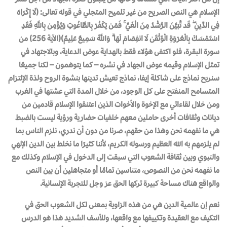
الإسلام هي النص الصريح من غير تلميح المتجلي في قوله تعالى: (لَا إِكْرَاهَ
فِي الدِّينِ ۖ قَد تَّبَيَّنَ الرُّشْدُ مِنَ الْغَيِّ ۚ فَمَن يَكْفُرْ بِالطَّاغُوتِ وَيُؤْمِن بِاللَّهِ فَقَدِ
اسْتَمْسَكَ بِالْعُرْوَةِ الْوُثْقَىٰ لَا انفِصَامَ لَهَا ۗ وَاللَّهُ سَمِيعٌ عَلِيمٌ)(الآية 256) من
سورة البقرة، فلو اكتفى هؤلاء فقط بالهداية عوض الدعاية، وبالاجتهاد في
تمثل الإسلام وقيمه عوض الجهاد في نشره – كما يتوهمون – لكنا جميعًا
سنربح نماذج على شاكلة إيفا، نماذج تعيش تدينها بنشوة الروح ولذة الإلتزام
المتسامح المنفتح على كل الوجود، من خلال المدة التي عشتها في الغرب
ومن خلال لقاءاتي مع الإخوة والأخوات الذين اعتنقوا الإسلام قادمين من
ديانات وثقافات أخرى حاملين معهم خلفيات حضارية ورؤية ليست بالضبط
هي ما نفهمه نحن وهذا من حقهم، صرنا من دون أن ندري، نلزم الناس بما
لم يلزمهم به الله العظيم ورسوله الكريم، لأننا كثيرًا ما نخلط بين الدين الإلهي
والنبوي وبين ثقافة الشعوب التي سبقت إلى الدخول في الإسلام وكذلك مع
ما نفهمه نحن من النصوص، متناسين تمامًا أو متجاهلين أن بين النص
والواقع هناك مساحة كبيرة تركها الحق عز وجل للتجربة الإنسانية.
نعم إن عالمية الدين هي من هذه الزاوية بمعنى لكل الشعوب الحق في
التكيف مع العقيدة وتكييفها مع واقعها، وللأسف الشديد هذا هو الدرس