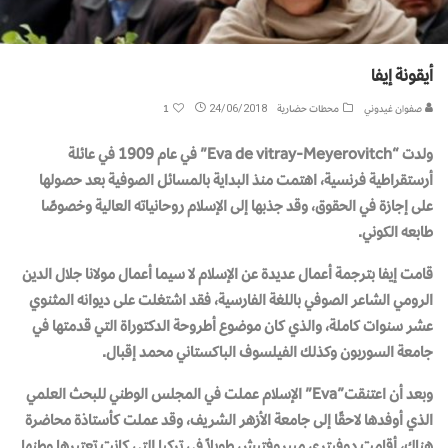
أيقونة إيفا
صفوان غيدوني
محطات حضارية
24/06/2018
1
ولدت “Eva de vitray-Meyerovitch” في عام 1909 في عائلة
أرستقراطية فرنسية، اهتمت منذ البداية بالمسائل الصوفية بعد حصولها
على إجازة في الحقوق، وقد جذبها إلى الإسلام روحانياته العالية وخصوصًا
طابعه الكوني.
قامت إيفا بترجمة أعمال عديدة عن الإسلام لا سيما أعمال مولانا جلال الدين
الرومي الشاعر الصوفي باللغة الفارسية، فقد اشتغلت على ديوانه المثنوي
عشر سنوات كاملة، والذي كان موضوع أطروحة الدكتوراة التي قدمتها في
جامعة السوربون وكذلك الفيلسوف الباكستاني محمد إقبال.
وبعد أن اعتنقت”Eva” الإسلام عملت في المجلس الوطني للبحث العلمي
الذي أوفدها لاحقًا إلى جامعة الأزهر الشريف، وقد عملت كأستاذة محاضرة
هناك، أقامت دوفيتري مييروفتيش طويلاً في تركيا التي كانت تعتبرها وطنها