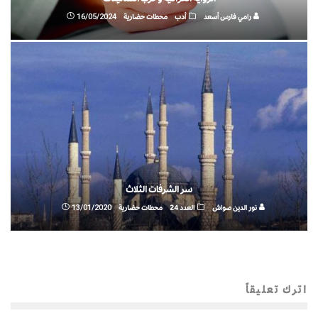
رامي فارس أسعد
أدب
محطات حضارية
16/05/2024
سر الشرفات الثلاث
نور الدين صواش
العدد 24
محطات حضارية
13/01/2020
اترك تعليقاً