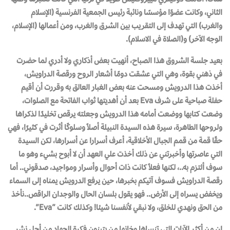
الثاني، وكانت عضوًا مؤسسًا ونائبة رئيس الجمعية الفرنسية (الإسلام
والغرب) التي تهدف إلى التقريب بين الشرق والغرب، ومن أعمالها (الإسلام،
الوجه الآخر) و(الصلاة في الاسلام).
بعيد جلسة الشروق هذا الصباح، أنهيت بعض أذكاري ولا أدري لما حضرت
في ذهني بقوة، وهي التي عشقت دومًا أشعار الروح ورقصة الدراويش،
أخذت هذا الدرويش ومسحت عنه بعض الغبار العالق به وقررت أن أقيم
حفلة صباحية على شرف Eva بعد أن أهديتها ثواب الفاتحة مع الصلوات،
وضعت كتابها ووضعت أمامه هذا الدرويش وجعلته يرقص تخليدًا لذكراها
ولروحها الطاهرة، سيرة هذه السيدة النبيلة أصلاً وسلوكًا أثرت في كثيرًا، فهي
حقًا قمة من قمم الجبال الأخلاقية، أعرف أسرارا عن أسرارها، لكن السيدة
التي عاصرتها وأخبرتني عن ذلك أخذت علي العهد أن لا أبوح بشيء وهو ما
سوف ألتزم به..، لكنها فعلاً كانت ذات أحوال وأسرار ومواجيد، صدقوني.. أما
رقصة الدراويش فسوف آتيكم بخبرها، حين يرفع الدرويش يمناه إلى السماء
ويخفض يسراه إلى الأرض.. فهو يقول بلسان الحال والوجدان الراقص..نأخذ
من الحق ونهدي للخلق، ولا نبقي لأنفسنا شيئا! وكذلك كانت “Eva”.
إن من أكثر الآيات التي تنساها وخانها من يتبنون فكرة الجهاد من أجل نشر