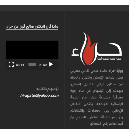
ماذا قال الدكتور صالح قورا عن حراء
مشغل
الفيديو
03:14
00:00
بوابة حراء
فضاء علمي ثقافي معرفي
يعنى بقراءة الإنسان والكون والحياة
من منظور قرآني حضاري إنساني،
للإسهام بالكتابة:
ويهدف إلى الإسهام في بناء رؤية
hiragate@yahoo.com
معرفية حضارية تعلي من القيمة
الإنسانية الجامعة، وتثمن التفاعل
الإيجابي بين الحضارات والثقافات،
وتؤسس لثقافة التعايش والسلام بين
أمم العالم رغم اختلافاتها.