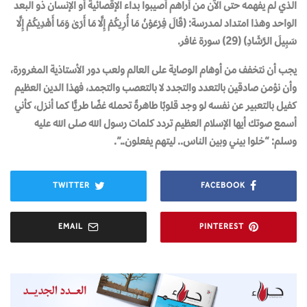
الذي لم يفهمه حتى الآن من أراهم أصيبوا بداء الإقصائية أو الإنسان ذو البعد
الواحد وهذا امتداد لمدرسة: (قَالَ فِرْعَوْنُ مَا أُرِيكُمْ إِلَّا مَا أَرَىٰ وَمَا أَهْدِيكُمْ إِلَّا
سَبِيلَ الرَّشَادِ) (29) سورة غافر.
يجب أن نتخفف من أوهام الوصاية على العالم ولعب دور الأستاذية المغرورة،
وأن نؤمن صادقين بالتعدد والتجدد لا بالتعصب والتجمد، فهذا الدين العظيم
كفيل بالتعبير عن نفسه لو وجد قلوبًا طاهرةً تحمله غضًا طريًّا كما أنزل، كأني
أسمع صوتك أيها الإسلام العظيم تردد كلمات رسول الله صلى الله عليه
وسلم: “خلوا بيني وبين الناس.. ليتهم يفعلون..”.
TWITTER
FACEBOOK
EMAIL
PINTEREST