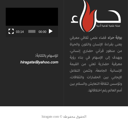
مشغل
الفيديو
03:14
00:00
بوابة حراء
فضاء علمي ثقافي معرفي
يعنى بقراءة الإنسان والكون والحياة
من منظور قرآني حضاري إنساني،
للإسهام بالكتابة:
ويهدف إلى الإسهام في بناء رؤية
hiragate@yahoo.com
معرفية حضارية تعلي من القيمة
الإنسانية الجامعة، وتثمن التفاعل
الإيجابي بين الحضارات والثقافات،
وتؤسس لثقافة التعايش والسلام بين
أمم العالم رغم اختلافاتها.
الحقوق محفوظة © hiragate.com