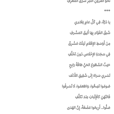
نحـوَ القرونِ التِّبْرِ شَرْقَ الْمَعْرِفِ
***
يـا دُرَّةً، فِـي كُلِّ عَـامٍ يَغْتَـدِي
شَبَقُ الفُؤَادِ بِهَا أَلِيقَ المَشْرَفِ
مِنْ أَوْسَطِ الإِظْلَامِ لَيْلُكَ مُشْرِقٌ
فِي سَجْدَةِ الإِخْلَاصِ دُونَ تَخَلُّفِ
حَيْثُ السُّطُوعُ الحَيُّ طَاقَةُ رَابِحٍ
تَسْرِي سَرَاهُ إِلَى شَقِيقِ الأَدْلَف
صُومُوا تَصِحُّوا، وَاطْعَمُوا، لَا تُسْرِفُوا
فَالنَّهْيُ كَالْإِثْبَاتِ عِنْدَ تَكَلُّفِ
صَلُّوا.. أَرِيحُوا مُضْغَةً، إِنَّ الهُدَى