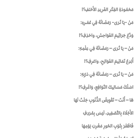
مَحْمُودَةِ الفِكْرِ الفَرِيدِ الأَحْنَفِ؟!
مَنْ -يـَا تُـرَى- رَمَضَـانُهُ فِي عُمْــرِهِ:
وَدِّعْ جَرَاثِيمَ الفَوَاحِشِ، واحْذِفِ؟!
مَنْ – يـَا تُـرَى – رَمَضَـانُهُ فِـي عِلْمِـهِ:
أَبْدِعْ تَمَائِيمَ الفَوَالِـحِ، واعْرِفِ؟!
مَنْ – يـَا تُـرَى – رَمَضَـانُهُ فِـي دَرْبِهِ:
اسْلُكْ مَسَالِيكَ النَّوَافِعِ، وَاغْرِفِ؟!
هَا – أَنْتَ – تَقْوِيضُ الذُّنُوبِ جَلَتْ لَهَا
الأَجْلَاءُ بِالتَّصْفِيدِ، لَيْسَ بِمُرْدِفِ
فَاظْفَرْ بِثَوْبِ الحُورِ مَغْرِبَ يَوْمِهَا