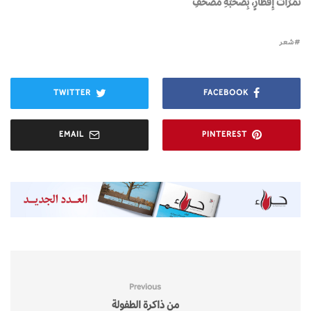
تَمَرَاتُ إِفْطَارٍ، بِصُحْبَةِ مُصْحَفِ
شعر
TWITTER
FACEBOOK
EMAIL
PINTEREST
Previous
من ذاكرة الطفولة