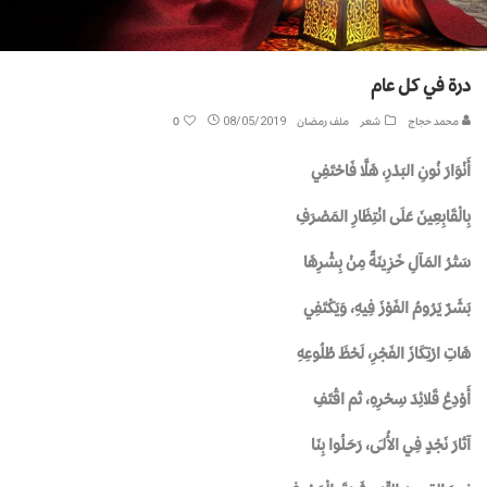
درة في كل عام
محمد حجاج
شعر
ملف رمضان
08/05/2019
0
أَنْوَارَ نُونِ البَدْرِ، هَلَّا فَاحْتَفِي
بِالْقَابِعِينَ عَلَى انْتِظَارِ المَصْرَفِ
سَتْرُ المَآلِ خَزِينَةٌ مِنْ بِشْرِهَا
بَشَرٌ يَرُومُ الفَوْزَ فِيهِ، وَيَكْتَفِي
هَاتِ ارْتِكَازَ الفَجْرِ، لَحْظَ طُلُوعِهِ
أَوْدِعْ قَلائِدَ سِحْرِهِ، ثم اقْتَفِ
آثارَ نَجْدٍ فِـي الأُلـَى، رَحَـلُوا بِنَا