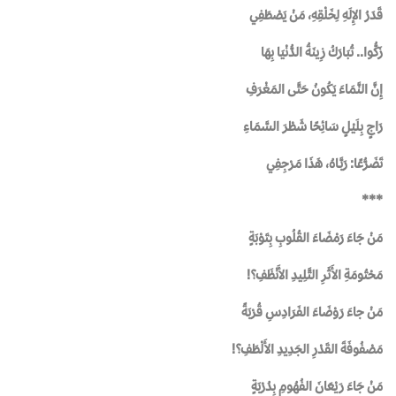
قَدَرُ الإِلَهِ لِخَلْقِهِ، مَنْ يَصْطَفِي
زَكُّوا.. تُبَارَكُ زِينَةُ الدُّنْيَا بِهَا
إِنَّ النَّمَاءَ يَكُونُ حَتَّى المَغْرَفِ
رَاجٍ بِلَيْلٍ سَائِحًا شَطْرَ السَّمَاءِ
تَضَرُّعًا: رَبَّـاهُ، هَذَا مَرْجِفِي
***
مَنْ جَاءَ رَمْضَاءَ القُلُوبِ بِتَوْبَةٍ
مَحْتُومَةِ الأَثَرِ التَّلِيدِ الأَنْظَفِ؟!
مَنْ جاءَ رَوْضَاءَ الفَرَادِسِ قُرْبَةً
مَصْفُوفَةَ القَدْرِ الجَدِيدِ الأَلْطَفِ؟!
مَنْ جَاءَ رَيْعَانَ الفُهُومِ بِدُرْبَةٍ