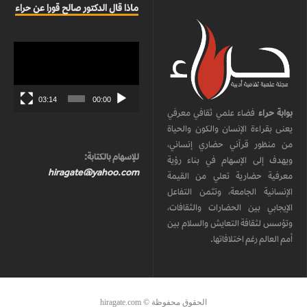
ماذا قال الدكتور صالح قورا عن حراء
مشغل
الفيديو
03:14
00:00
بوابة حراء
فضاء علمي ثقافي معرفي
يعنى بقراءة الإنسان والكون والحياة
من منظور قرآني حضاري إنساني،
للإسهام بالكتابة:
ويهدف إلى الإسهام في بناء رؤية
hiragate@yahoo.com
معرفية حضارية تعلي من القيمة
الإنسانية الجامعة، وتثمن التفاعل
الإيجابي بين الحضارات والثقافات،
وتؤسس لثقافة التعايش والسلام بين
أمم العالم رغم اختلافاتها.
الحقوق محفوظة © hiragate.com