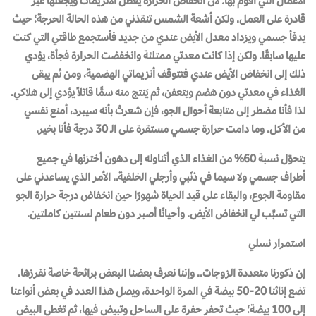
الأعمال التي أقوم بها؛ لأن انخفاض الحرارة يعطِّل الأنزيمات ويجعلها غير
قادرة على العمل. ولكن أشعة الشمس تنقذني من هذه الحالة الحرجة؛ حيث
يدفأ جسمي ويزداد معدل الأيض عندي من جديد فأستجمع طاقتي التي كنت
عليها سابقًا. ولكن إذا كانت معدتي ممتلئة وانخفضت الحرارة فجأة، يؤدي
ذلك إلى انخفاض الأيض عندي فتتوقف أنزيماتي الهضمية، ومن ثم يبقى
الغذاء في معدتي دون هضم ويتعفن، ثم يَنتج منه سمًّا قاتلاً يؤدي إلى هلاكي.
لذا فأنا مضطر إلى متابعة أحوال الجو، فإن شعرتُ بأنه سيبرد، أمنع نفسي
من الأكل. وما دامت حرارة جسمي مستقرة على الـ 30 درجة فأنا بخير.
يتحوّل نسبة 60% من الغذاء الذي أتناوله إلى دهون أختزنها في جميع
أطراف جسمي ولا سيما في ذنَبي وأرجلي الخلفية.. الأمر الذي يساعدني على
مقاومة الجوع، والبقاء على قيد الحياة شهورًا حين انخفاض درجة حرارة الجو
التي تسبِّب لي انخفاض الأيض. وأحيانًا أصبر دون طعام لسنتين كاملتين.
استمرار نسلي
إن ذكورنا متعددة الزوجات.. وإننا نعرف بعضنا البعض برائحة خاصة نفرزها.
تضع إناثنا 20-50 بيضة في المرة الواحدة، ويصل هذا العدد في بعض أنواعنا
إلى 100 بيضة؛ حيث تحفر حفرة على الساحل وتبيض فيها، ثم تغطي البيض