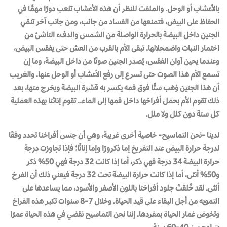
بالأعشاب أو الوحل. والملفت للنظر أن هذه الأعشاب تلعب دورًا مهمًّا في
الحفاظ على البيض، فتمنعها من الفساد من جانب، ومن جانب آخر تنمّي
الجنين داخل البيضة بالحرارة الواصلة من الشمس والدفء الناشئ من
اختمار النبات واضمحلالها. تبقى الأم بالقرب من العش حتى يفقس البيض،
وعندما يحين آوان الفقس، يُصدر الجنين صوتًا من داخل البيضة، وما إن
تسمع الأم هذا الصوت حتى تسرع إلى رفع الأعشاب أو الوحل عنها. والغريب
أن هذا الجنين وُهب سنًّا فوق فمه يكسر به قشرة البيضة ويخرج منها، بعد
ذلك تقوم الأم بحمل أفراخها داخل فمها إلى الماء.. تقوم إناثنا بهذه العملية
كل سنة دون كلل ولا ملل.
لدينا -نحن التماسيح- خاصية أخرى غريبة، وهي أن جنس أفراخنا تحدد وفقًا
لدرجة حرارة البيض عند التفريخ إما ذكرورًا وإما إناثًا؛ فإذا تجاوزت درجة
حرارة البيضة 34 درجة فهي ذكر، أما إذا كانت 32 درجة فهي 50% ذكر
و50% أنثى، أما إذا كانت حرارة البيضة تحت 32 درجة فيعني ذلك أن الفرخ
أنثى. لقد خُلقتْ جلود أفراخنا باللون الأصفر والأسود، مما يساعدها على
التمويه من أجل البقاء على قيد الحياة. وخلال 7-8 سنوات تكبر هذه الفراخ
وتخوض غمار الحياة بمفردها. إننا نحن التماسيح نقضي في هذه الحياة عمرًا