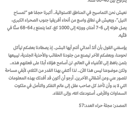
يتراوح بين 40-60 سنة.
نعيش نحن التماسيح في المناطق الاستوائية.. أكبرنا حجمًا هو “تمساح
النيل”، ويعيش في نطاق واسع من أنحاء أفريقيا جنوب الصحراء الكبرى،
يصل طوله إلى 6-7 أمتار، ووزنه إلى 1000 كغ، كما يتمتع بـ 64-68 سنًّا في
فكّيه.
يؤسفني القول بأن ألدّ أعدائي أنتم أيها البشر.. إذ يصطادنا بعضكم ليأكل
لحومنا، وبعضكم الآخر ليصنع من جلودنا الحقائب والأحذية الجلدية، ليبيعها
بثمن باهظ إلى الأغنياء في العالم. لن أسامح هؤلاء أبدًا على فعلتهم هذه..
ولكن موضوعنا ليس هذا الآن.. لذا أكتفي بهذا القدر من الكلام، لأبقي مساحة
للصور عني وعن أشقائي الآخرين. أرجو أن أكون قد أفدتك بهذه المعلومات
التي لا بد وأن تأخذ كل صاحب عقل إلى عالم التفكر والتأمل في ملكوت
السماوات والأرض. أستودعك الله، وإلى اللقاء.
المصدر: مجلة حراء العدد:57