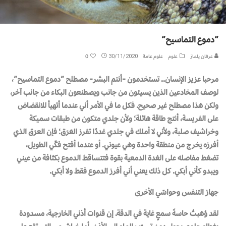
“دموع التماسيح”
عرفان يلماز
علوم
علوم عامة
30/11/2020
0
مرحبا عزيز الإنسان.. تستخدمون -أنتم البشر- مصطلح “دموع التماسيح”،
لوصف المخادعين الذين يسيئون من جانب ويصطنعون البكاء من جانب آخر،
ولكن هذا مصطلح غير صحيح. فكل ما في الأمر أني عندما أتهيأ للانقضاض
على الفريسة، أنتج طاقة هائلة؛ ولأن جلدي متكون من طبقات سميكة
وخراشيف صلبة، ولأني لا أملك في جلدي غددًا تفرز العَرَق؛ فإن العرَق الذي
أفرزه يخرج من منطقة واحدة وهي عيوني. أو عندما أفتح فكّي الطويل،
تضغط مفاصله على الغدة الدمعية بقوة فتتساقط الدموع بكثافة من عيني
ويبدو كأني أبكي. كل ذلك يعني أني أفرز الدموع فقط ولا أبكي.
جهاز التنفس وحواسّي الأخرى
لقد وُهبتُ حاسةَ سمعٍ غاية في الدقة. إن قنوات أذني الخارجية، مسدودة