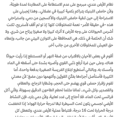
نظام الأيض عندي، مبرمج على عدم الاستطاعة على المطاردة لمدة طويلة،
ولأن حامض اللبنيك يتراكم بكمية كبيرة في عضلاتي.. وهذا يُجبرني على
الاستراحة إلى حين تنقية حامض اللبنيك والأكسجين من دمي. واستراحتي
هذه -في حقيقة الأمر- نعمة للمخلوقات كلها؛ إذ لو لم أقف لأستريح، لكنت
أشرس الحيوانات على وجه الأرض لا أترك كبيرًا ولا صغيرًا يرتاح من شري. ولا
شك أن الحكمة في ذلك، هي المحافظة على التوازن البيئي من جانب، وإعطاء
حق العيش للمخلوقات الأخرى من جانب آخر.
أقوم في بعض الأحيان بالاقتراب من ضفة النهر أو المستنقع إذا رأيت حيوانًا
هناك، وعلى حين غرة أرفع ذنَبي القوي وأضربه بشدة حتى أسقطه في الماء
وأمسك به. وبالتالي أستطيع ابتلاع الفريسة الصغيرة بدفعة واحدة، أما
الكبيرة فأستأصل أجزاءها بفكّيّ القويَّين وألتهمها دون مضغ؛ لأن معدتي
تقوم بإفراز حمض قوي يهضم حتى الحجر، وشظايا الزجاج، والعظام،
والقصدير، وكل شيء.. تمامًا مثلما تحطم الطاحون الدقيق بسهولة. ولأني آكل
فرائسي تحت الماء، فلا أحتاج إلى غدد لعابية. ولأن دمي بارد، فإن النشاط
الأيضي لجسمي يكون تحت السيطرة تبعًا لدرجة حرارة الهواء؛ إذا انخفضت
درجة الحرارة تحت 16 درجة، فتتباطأ عملية الأيض عندي، وتتعطل كل