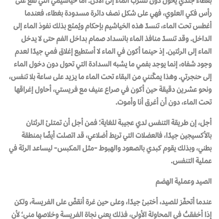
بغطاء جلدي يحول دون تسرّب الماء إلى الأذن. أما خياشيمي التي تقع على
رأس فكي العلوي، فهي على شكل نصف دائرة مسدودة بغطاء، فعندما
أغطس تحت الماء، تنسدّ هذه الخياشيم بإحكام ويُمنَع بذلك نفوذ الماء إلى
الداخل. وقد تنسدّ منافذ الماء بانسداد صمام بداخل الفم حتى لا يدخل
الماء إلى الرئتين. إذ حينما أكون في الماء لا أستطيع إغلاق فمي جيدًا لعدم
وجود شفاه، إنما يوجد بفمي ما يشبه السدادة التي تحول دون دخول الماء
إلى حنجرتي. وهذا يمكّنني من البقاء تحت الماء ما يزيد على ساعة بلا تنفس،
ونحو عشرين دقيقة حين أكون في صراع عنيف مع فريستي، أحاول إغراقها
تحت الماء، دون أن أغرق أنا وأموت.
أجل، إن طريقة التنفس لدي عجيبة للغاية؛ فمن أجل أن تمتلئ الرئتان
بالأكسيجين جيدًا، فالعضلات التي تربط أضلاعي، قد اتصلت أيضًا بمنطقة
بطني، وبذلك يقوم كبدي بالصعود والهبوط -مثل المكبس- ليساعد الرئة في
عملية التنفس.
الصيد وعملية الهضم
عندما أتحفّز للصيد، أختبئ جيدًا، وعلى حين غرة أنقضّ على الفريسة، ولكن
إذا أخفقتُ في المحاولة الأولى، فذلك يعني نجاة الفريسة وخلاصها مني؛ لأن