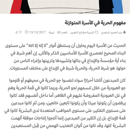
مفهوم الحرية في الأسرة المتوازنة
عبد الحميد الداودي
التربية مفتاح التغيير
العدد 63
تربية
13/12/2017
0
الحديث عن الأسرة اليوم يحاول أن يستنطق أنوار “لا إله إلا الله” على مستوى
البناء الصحيح لعنصري الأسرة الأساسيين الذكر والأنثى. إن أهم شرط في
بناء أية مؤسسة والإبداع في بنائها وتشييدها وتزيينها وإغراء الناس من
حولها، هو شرط الحرية، والحرية شرط في الإبداع على مختلف المستويات.
كان المبدعون أناسًا أحرارًا سواء تنفسوا جو الحرية في محيطهم أو قاوموا
جو العبودية من خلال تنسمهم لجو الحرية، وربما كانوا في قمة الحرية وهم
في غل العبودية المفروضة عليهم في الظاهر، أما داخل أنفسهم فقد كانوا
يرفضون أن يكونوا عبيدًا وأن يكونوا تابعين خانعين، ومن ثم كانوا مبدعين
على مستوى التفكير، على مستوى المواهب المتعددة لدى البشرية كانوا في
قمة الإبداع، بل إن الكثير من المبدعين إنما أنتجوا إنتاجات موفقة ألهمت
البشرية كلها، وقد نالوا من ألوان التعذيب الهمجي من قِبل المستعبدين