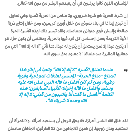
للإنسان، الذين كانوا يرغبون في أن يعبدهم البشر من دون الله تعالى.
إن شرط الحرية هو شرط ضروري، ولا مناص من الحرية لأسرة وهي تحاول
أن تبدع إبداعًا في بناء نموذج من خلال أبوين كريمين، ومن خلال إنتاج ذرية
صالحة وإنسان قوي متوازن متماسك. ولقد تيسر ذلك لهذه الأسرة الحرة
الأبية الكريمة بفعل إحساس كل فرد فيها بالحرية. ومقتضى أن يكون حرًّا، هو
ألا يكون عبدًا إلا لمن يستحق أن يكون له عبدًا. هنا تأتي “لا اله إلا الله” التي من
معانيها المقررة عند علمائنا؛ لا معبود بحق سوى الله.
عندما تعتنق الأسرة “لا إله إلا الله” وتحيا في إطار هذا
المناخ -مناخ الحرية- تؤسس لعلاقات نموذجية وقوية
وطيبة، ومن ثم كان أفضل ما قاله النبي صلى الله عليه
وسلم، وأفضل ما قاله إخوانه الأنبياء السابقون؛ هذه
الكلمة “أفضل ما قلت أنا والنبيون من قبلي: لا إله إلا
الله وحده لا شريك له”.
لقد خلق الله الناس أحرارًا، فلا يحق للرجل أن يستعبد امرأته، ولا للمرأة أن
تستعبد وتذل زوجها. إن هذين الاتجاهين من كلا الطرفين، اتجاهان صادمان