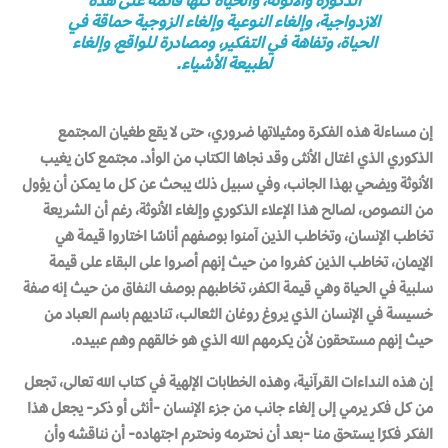
الازدواجية، وإلغاء النوعية وإلغاء الزوجية حماقة في
الحياة، وتفاهة في التفكير، ومصادرة للواقع، وإلغاء
لطبيعة الأشياء.
إن مساءلة هذه الفكرة ومثيلاتها ضروري، حتى لا يقع طغيان المجتمع
الذكوري الذي اغتال الأنثى وقد نجاها الكتاب من الوأد. مجتمع كان يغيب
الأنوثة ويضحي بهذا الجانب، وفي سبيل ذلك يبحث عن كل ما يمكن أن يؤول
من النصوص، لصالح هذا الإعلاء الذكوري وإلغاء الأنوثة، رغم أن الشريعة
تخاطب الإنسان، وتخاطب الذين آمنوا بوصفهم أناسًا اختاروا قيمة هي
الإيمان، تخاطب الذين كفروا من حيث إنهم أصروا على البقاء على قيمة
سلبية في الحياة وهي قيمة الكفر، تخاطبهم بوصف النفاق من حيث إنه صفة
خسيسة في الإنسان الذي يروغ روغان الثعالب، تناديهم باسم العباد من
حيث إنهم مستحقون لأن يكرمهم الله الذي هو خالقهم وهم عبيده.
إن هذه النداءات القرآنية، وهذه الخطابات الإلهية في كتاب الله تعالى، تجعل
من كل فكر يرمي إلى إلغاء جانب من جزء الإنسان -أنثى أو ذكر- يجعل هذا
الفكر فكرًا يستحق منا -بعد أن نحترمه ونحترم اجتهاده- أن نناقشه وأن