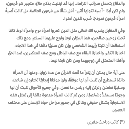
والدفاع بتحمل ضرائب التزامه.. إنها قد ابتليت بذكر، طاغ، متجبر هو فرعون،
ولم تكن أبدًا -آسية لكونها أنثى- أقل شأنًا من فرعون الطاغية، بل كانت آسيةُ
امرأة فرعون نموذجًا ضُرب للذين آمنوا.
وفي المقابل يضرب الله تعالى مثل الذين كفروا امرأة نوح وامرأة لوط كانتا
تحت زوجين صالحين، هما النبيَّان لوط ونوح عليهما السلام، ومع ذلك
استطاعتا أن تثبتا رأيهما الشخصي وإن كان سلبيًّا دائمًا في هذا الاتجاه،
اختارتا الكفر، واختارتا البقاء مع صف الباطل ومع صف المتكبرين، ضد الحق
وأهله المتمثل في زوجيهما ومن كان تابعًا لهما.
على أية حال يمكن أن يُقرأ ما قصه القرآن من عدة زوايا، ومنها أن المرأة
دائمًا تستطيع أن تثبت أن لها موقفًا، ولها موقعًا إيجابيًّا تختاره إن شاءت،
وسلبيًّا تطمئن وتركن إليه وبئس ما تفعل. وفي جميع الأحوال تثبت أن لها
وجودًا مستقلاًّ وشخصيًّا. ومن ثم كانت المرأة مدعوة دائمًا إلى تمثل هذه
الاستجابة بشكل حقيقي وهائل في جميع مراحل حياة الإنسان على مختلف
العصور.
(*) كاتب وباحث مغربي