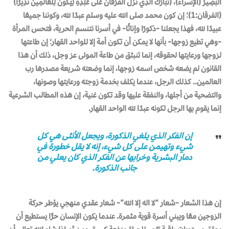
الْبَصِيرُ (الإسراء)، (تَبَارَكَ الَّذِي نَزَّلَ الْفُرْقَانَ عَلَى عَبْدِهِ لِيَكُونَ لِلْعَالَمِينَ نَذِيرًا)
(الفرقان:1)؛ إن كون محمد صلى الله عليه وسلم عبدًا لله، وكوننا جميعًا
عبيدًا لله، فهذا يجعلنا -ذكورًا وإناثًا- في أسرنا نتنسم الحرية، فتحس المرأة
-وهي تطيع زوجها- بأنها لا يمكن أن تكون أمة إلا للواحد القهار؛ إن طاعتها
لزوجها ورعايتها لحقوقه، إنما تنبثق من طاعة المولى عز وجل، ذلك أن هذا
القانون لم يضعه شخص اسمه زوجها، إنما وضعته شريعة مصدرها رب
العالمين.. كذلك الرجل، عندما يكلف بخدمة زوجته ورعايتها وصونها،
والتضحية من أجلها، والنفقة عليها وقد تكون غنية، إن هذه المطالب الشرعية
إنما يقوم بها الرجل لكونه عبدًا لله الواحد القهار.
إن الفكر الذي يلغي الذكورة، ويجعل الأنثى هي كل
شيء وتهيمن على كل شيء، إنه لا يقل خطورة في
دمار البشرية وخرابها عن الفكر الذي كان يعلي من
جانب الذكورة.
إن هذا الشعار -شعار “لا اله إلا الله”- شعار عقدي منهجي يؤطر حركة
الزوجين معًا ويبني أسرة قوية مثمرة. عندما يكون الإنسان حرًّا يستطيع أن