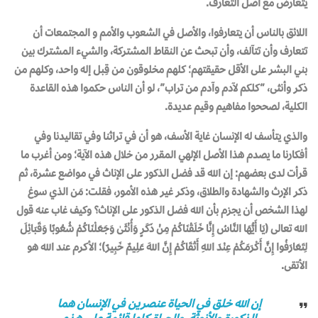
يتعارض مع أصل التعارف.
اللائق بالناس أن يتعارفوا، والأصل في الشعوب والأمم و المجتمعات أن
تتعارف وأن تتآلف، وأن تبحث عن النقاط المشتركة، والشيء المشترك بين
بني البشر على الأقل حقيقتهم؛ كلهم مخلوقون من قِبل إله واحد، وكلهم من
ذكر وأنثى، “كلكم لآدم وآدم من تراب”، لو أن الناس حكموا هذه القاعدة
الكلية، لصححوا مفاهيم وقيم عديدة.
والذي يتأسف له الإنسان غاية الأسف، هو أن في تراثنا وفي تقاليدنا وفي
أفكارنا ما يصدم هذا الأصل الإلهي المقرر من خلال هذه الآية؛ ومن أغرب ما
قرأت لدى بعضهم: إن الله قد فضل الذكور على الإناث في مواضع عشرة، ثم
ذكر الإرث والشهادة والطلاق، وذكر غير هذه الأمور، فقلت: مَن الذي سوغ
لهذا الشخص أن يجزم بأن الله فضل الذكور على الإناث؟ وكيف غاب عنه قول
الله تعالى (يَا أَيُّهَا النَّاسُ إِنَّا خَلَقْنَاكُمْ مِنْ ذَكَرٍ وَأُنْثَىٰ وَجَعَلْنَاكُمْ شُعُوبًا وَقَبَائِلَ
لِتَعَارَفُوا إِنَّ أَكْرَمَكُمْ عِنْدَ اللهِ أَتْقَاكُمْ إِنَّ اللهَ عَلِيمٌ خَبِيرٌ)؛ الأكرم عند الله هو
الأتقى.
إن الله خلق في الحياة عنصرين في الإنسان هما
الذكورة والأنوثة، والحياة كلها قائمة على هذه