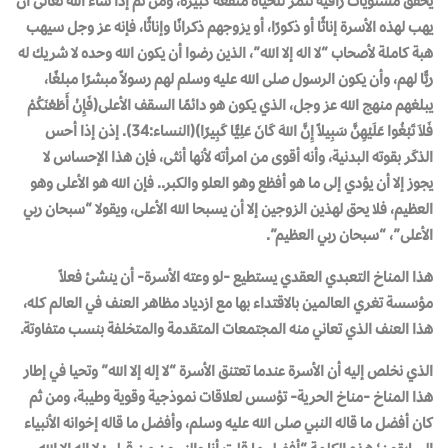
يحقق مستويات راقية تثمر للحياة منفعة كبيرة، ومن ثم إذا شاء الله تعالى أن
يهب لهذه الأسرة إناثًا أو ذكورًا، أو يزوجهم ذكرانًا وإناثًا، فإنه عز وجل سيهب
هبة كاملة لأصحاب “لا اله إلا الله”، الذين رضوا أن يكون الله وحده لا شريك له
ربًّا لهم، وأن يكون الرسول صلى الله عليه وسلم لهم رسولاً مبشرًا مبلغًا،
يبلغهم منهج الله عز وجل، الذي يكون هو دائمًا السقف الأعلى(فَإِنْ أَطَعْنَكُمْ
فَلاَ تَبْغُوا عَلَيْهِنَّ سَبِيلاً إِنَّ اللهَ كَانَ عَلِيًّا كَبِيرًا)(النساء:34). إذن إذا أحس
الذكَر بقوته البدنية، وأنه أقوى من امرأته لأنها أنثى، فإن هذا الإحساس لا
يجوز إلا أن يؤدي إلى ما هو أفظع وهو العلو والكبر.. فإن الله هو الأعلى وهو
العظيم، فلا يحق لهذين الزوجين إلا أن يسبحا الله الأعلى، ويقولا “سبحان ربي
الأعلى”، “سبحان ربي العظيم”.
هذا المناخ التعبدي العقدي يستطيع -لو وعته الأسرة- أن ينشئ فعلاً
مؤسسة تغري العالمين بالاقتداء بها مع ازدياد مظاهر العنف في العالم كله،
هذا العنف الذي تعاني منه المجتمعات المتقدمة والمتخلفة بنسب متفاوتة.
الذي نخلص إليه أن الأسرة عندما تعتنق الأسرة “لا إله إلا الله” وتحيا في إطار
هذا المناخ -مناخ الحرية- تؤسس لعلاقات نموذجية وقوية وطيبة، ومن ثم
كان أفضل ما قاله النبي صلى الله عليه وسلم، وأفضل ما قاله إخوانه الأنبياء