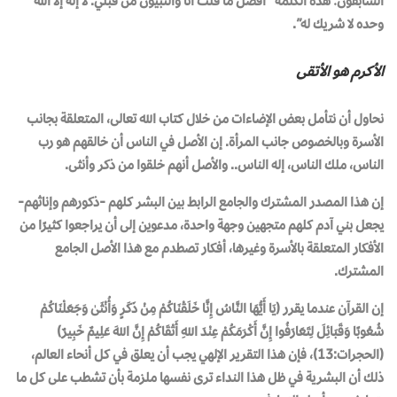
السابقون؛ هذه الكلمة “أفضل ما قلت أنا والنبيون من قبلي: لا إله إلا الله
وحده لا شريك له”.
الأكرم هو الأتقى
نحاول أن نتأمل بعض الإضاءات من خلال كتاب الله تعالى، المتعلقة بجانب
الأسرة وبالخصوص جانب المرأة. إن الأصل في الناس أن خالقهم هو رب
الناس، ملك الناس، إله الناس.. والأصل أنهم خلقوا من ذكر وأنثى.
إن هذا المصدر المشترك والجامع الرابط بين البشر كلهم -ذكورهم وإناثهم-
يجعل بني آدم كلهم متجهين وجهة واحدة، مدعوين إلى أن يراجعوا كثيرًا من
الأفكار المتعلقة بالأسرة وغيرها، أفكار تصطدم مع هذا الأصل الجامع
المشترك.
إن القرآن عندما يقرر (يَا أَيُّهَا النَّاسُ إِنَّا خَلَقْنَاكُمْ مِنْ ذَكَرٍ وَأُنْثَىٰ وَجَعَلْنَاكُمْ
شُعُوبًا وَقَبَائِلَ لِتَعَارَفُوا إِنَّ أَكْرَمَكُمْ عِنْدَ اللهِ أَتْقَاكُمْ إِنَّ اللهَ عَلِيمٌ خَبِيرٌ)
(الحجرات:13)، فإن هذا التقرير الإلهي يجب أن يعلق في كل أنحاء العالم،
ذلك أن البشرية في ظل هذا النداء ترى نفسها ملزمة بأن تشطب على كل ما