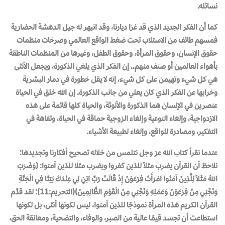
نسائله.
كما أن الفكر الجديد الذي قد غزا ديارنا، وقد انبهر له جيل الدهشة الحضارية
فمسهم طائف من الاستلاب تحت ضغط الواقع العالمي وصرخات منظمات
حقوق الإنسان، وحقوق المرأة، وحقوق الطفل، وغيرها من المنظمات الناطقة
بأهواء العالمين أو صنف منهم.. إن الفكر الذي يلغي الذكورة، ويجعل الأنثى
هي كل شيء وتهيمن على كل شيء، إنه لا يقل خطورة في دمار البشرية
وخرابها عن الفكر الذي كان يعلي من جانب الذكورة. إن الله خلق في الحياة
عنصرين في الإنسان هما الذكورة والأنوثة، والحياة كلها قائمة على هذه
الازدواجية، وإلغاء النوعية وإلغاء الزوجية حماقة في الحياة، وتفاهة في
التفكير، ومصادرة للواقع، وإلغاء لطبيعة الأشياء.
عندما نقرأ كتاب الله عز وجل نتلمس من خلاله تصحيح أفكارنا وتجديدها؛
نلاحظ أن القرآن يضرب مثلاً للذين كفروا ويضرب مثلا للذين آمنوا: (وَضَرَبَ
اللهُ مَثَلاً لِلَّذِينَ آمَنُوا امْرَأَتَ فِرْعَوْنَ إِذْ قَالَتْ رَبِّ ابْنِ لِي عِنْدَكَ بَيْتًا فِي الْجَنَّةِ
وَنَجِّنِي مِنْ فِرْعَوْنَ وَعَمَلِهِ وَنَجِّنِي مِنَ الْقَوْمِ الظَّالِمِينَ)(التحريم:11)؛ لقد قدَّم
القرآن الكريم هذه المرأة نموذجًا للذين آمنوا، ليس لكونها أنثى، بل لكونها
استطاعت أن تجسد قيمًا عالية من الصبر، والوفاء، والتضحية، ومعانقة الحق،