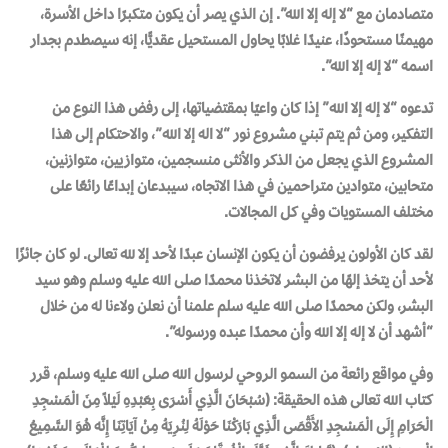
متصادمان مع “لا إله إلا الله”. إن الذي يصر أن يكون متكبرًا داخل الأسرة،
مهيمنًا مستحوذًا، عنيدًا غلابًا يحاول المستحيل عقديًّا، إنه سيصطدم بجدار
اسمه “لا إله إلا الله”.
تدعوه “لا إله إلا الله” إذا كان واعيًا بمقتضياتها، إلى رفض هذا النوع من
التفكير، ومن ثم يتم تبني مشروع نور “لا اله إلا الله”، والاحتكام إلى هذا
المشروع الذي يجعل من الذكر والأنثى منسجمين، متوازيين، متوازنين،
متحابين، متوادين متراحمين في هذا الاتجاه، سيبدعان إبداعًا رائعًا على
مختلف المستويات وفي كل المجالات.
لقد كان الأولون يرفضون أن يكون الإنسان عبدًا لأحد إلا لله تعالى. لو كان جائزًا
لأحد أن يتخذ إلهًا من البشر لاتخذنا محمدًا صلى الله عليه وسلم وهو سيد
البشر، ولكن محمدًا صلى الله عليه سلم علمنا أن نعلن ولاءنا له من خلال
“أشهد أن لا إله إلا الله وأن محمدًا عبده ورسوله”.
وفي مواقع رائعة من السمو الروحي لرسول الله صلى الله عليه وسلم، قرر
كتاب الله تعالى هذه الحقيقة: (سُبْحَانَ الَّذِي أَسْرَى بِعَبْدِهِ لَيْلاً مِنَ الْمَسْجِدِ
الْحَرَامِ إِلَى الْمَسْجِدِ الأَقْصَى الَّذِي بَارَكْنَا حَوْلَهُ لِنُرِيَهُ مِنْ آيَاتِنَا إِنَّه هُوَ السَّمِيعُ