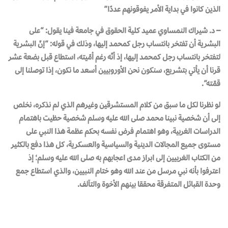
الذين كانوا في بداية الأمر يفوقونهم عددًا”
– د. شيراك النمساوي عميد كلية الحقوق في جامعة فينا يقول: “على
البشرية أن تفتخر بانتساب رجل كمحمد إليها، وذلك في قوله: “إنّ البشرية
لتفتخر بانتساب رجل كمحمد إليها، إذ أنّه رغم أمّيته، استطاع قبل بضعة عشر
قرنا أن يأتي بتشريع، سنكون نحن الأوروبيين أسعد ما نكون، إذا توصلنا إلى
قمّته”.
لو نظرنا لكل ما سبق من كلام المستشرقين وغيرهم الذي لم نذكره، نخلص
إلى أن شخصية نبينا محمد صلى الله عليه وسلم شخصية حظيت باهتمام
الدراسات الغربية، وهو اهتمام فرض نفسه بحكم عظمة هذا النبي على
مستوى جميع المجالات الدينية والسياسية والعسكرية، كل هذا دفع بالكثير
من الكتاب الغربيين إلى ابراز مدى اعجابهم به صلى الله عليه وسلم؛ إذ
اعترفوا بأنه نبي مرسل من عند الله وهو ختام النبيين، والذي استطاع جمع
وحدة القبائل المتفرقة محققا بينهم الأخوة والتآلف.