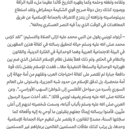
ونقاءه ولطفه وحلمه وكما يظهره التاريخ قائدا عظيما ملء قلبه الرأفة
ويصوره كذلك رجل دولة صريح قوي الشكيمة ديمقراطي ولقد استطاع
بديبلوماسيته ونزاهته أن ينتزع الاعتراف بالجماعة الإسلامية عن طريق
المعاهدات في الوقت الذي بدأ فيه النصر العسكري يحالفه”.
– أرنولد توينبي يقول عن النبي محمد عليه ازكى الصلاة والتسليم: “لقد كرّس
محمد صلى الله عليه وسلم حياته لتحقيق رسالته في كفالة هذين المظهرين
في البيئة الاجتماعية العربية وهما الوحدانية في الفكرة الدينية، والقانون
والنظام في الحكم. وتم ذلك فعلاً بفضل نظام الإسلام الشامل الذي ضم بين
ظهرانيه الوحدانية والسلطة التنفيذية معًا..، فغدت للإسلام بفضل ذلك قوة
دافعة جبارة لم تقتصر على كفالة احتياجات العرب ونقلهم من أمة جهالة إلى
أمة متحضرة، بل تدفق الإسلام من حدود شبه الجزيرة، واستولى على العالم
السوري بأسره من سواحل الأطلسي إلى شواطئ السهب الأوراسي..”. وعن
مكانته صلى الله عليه وسلم يضيف توينبي قائلا: “..لقد أخذت سيرة الرسول
العربي صلى الله عليه وسلم بألباب أتباعه، وسمت شخصيته لديهم إلى أعلى
علّيين، فآمنوا برسالته إيمانًا جعلهم يتقبلون ما أوحي به إليه وأفعاله كما
سجّلتها السنة، مصدرًا للقانون، لا يقتصر على تنظيم حياة الجماعة الإسلامية
وحدها، بل يرتب كذلك علاقات المسلمين الفاتحين برعاياهم غير المسلمين