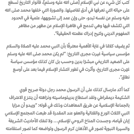
كتب كل شيء عن نبي الإسلام [صلى الله عليه وسلم]، فأنوار التاريخ تسطع
على حياته التي نعرفها في أدق تفاصيلها. والصورة التي خلفها محمد صلى الله
عليه وسلم عن نفسه تبدو، حتى وإن عمد إلى تشويهها، علمية في الحدود
التي تكشف فيها وهي تندمج في ظاهرة الإسلام عن مظهر من مظاهر
المفهوم الديني وتتيح إدراك عظمته الحقيقية”.
ثم يضيف كلامًا في غاية الأهمية معترفًا بأن النبي محمد عليه الصلاة والسلام
مؤسس سياسية غيرت مجرى التاريخ: “لم يكن محمد صلى الله عليه وسلم
على الصعيد التاريخي مبشرًا بدين وحسب بل كان كذلك مؤسس سياسة
غيّرت مجرى التاريخ، وأثرت في تطور انتشار الإسلام فيما بعد على أوسع
نطاق”.
كما أكد مارسال كذلك على أن الرسول محمد رجل دولة صريح قوي
الشكيمة ديمقراطي ولقد استطاع بديبلوماسيته ونزاهته أن ينتزع الاعتراف
بالجماعة الإسلامية عن طريق المعاهدات وذلك في قوله: “ويبدو أن مزايا
النبي الثلاث الورع والقتالية والعفو عند المقدرة قد طبعت المجتمع الإسلامي
إبان قيامه، وجسدت المناخ الروحي للإسلام… ولا تنفك الأحاديث الشريفة
والسيرة النبوية تصور في الأذهان كرم الرسول وتواضعه كما تصور استقامته