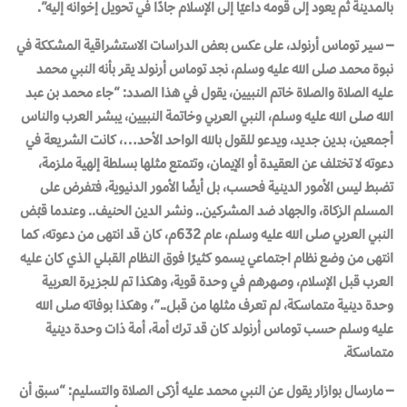
بالمدينة ثم يعود إلى قومه داعيًا إلى الإسلام جادًا في تحويل إخوانه إليه”.
– سير توماس أرنولد، على عكس بعض الدراسات الاستشراقية المشككة في
نبوة محمد صلى الله عليه وسلم، نجد توماس أرنولد يقر بأنه النبي محمد
عليه الصلاة والصلاة خاتم النبيين، يقول في هذا الصدد: “جاء محمد بن عبد
الله صلى الله عليه وسلم، النبي العربي وخاتمة النبيين، يبشر العرب والناس
أجمعين، بدين جديد، ويدعو للقول بالله الواحد الأحد…، كانت الشريعة في
دعوته لا تختلف عن العقيدة أو الإيمان، وتتمتع مثلها بسلطة إلهية ملزمة،
تضبط ليس الأمور الدينية فحسب، بل أيضًا الأمور الدنيوية، فتفرض على
المسلم الزكاة، والجهاد ضد المشركين.. ونشر الدين الحنيف.. وعندما قبُض
النبي العربي صلى الله عليه وسلم، عام 632م، كان قد انتهى من دعوته، كما
انتهى من وضع نظام اجتماعي يسمو كثيرًا فوق النظام القبلي الذي كان عليه
العرب قبل الإسلام، وصهرهم في وحدة قوية، وهكذا تم للجزيرة العربية
وحدة دينية متماسكة، لم تعرف مثلها من قبل..”، وهكذا بوفاته صلى الله
عليه وسلم حسب توماس أرنولد كان قد ترك أمة، أمة ذات وحدة دينية
متماسكة.
– مارسال بوازار يقول عن النبي محمد عليه أزكى الصلاة والتسليم: “سبق أن