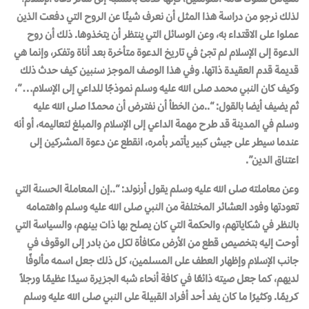
لذلك نرجو من دراسة هذا المثل أن نعرف شيئًا عن الروح التي دفعت الذين
عملوا على الاقتداء به، وعن الوسائل التي ينتظر أن يتخذوها. ذلك أن روح
الدعوة إلى الإسلام لم تجئ في تاريخ الدعوة متأخرة بعد أناة وتفكر، وإنما هي
قديمة قدم العقيدة ذاتها. وفي هذا الوصف الموجز سنبين كيف حدث ذلك
وكيف كان النبي محمد صلى الله عليه وسلم نموذجًا للداعي إلى الإسلام…”،
ثم يضيف أيضا بالقول: “..من الخطأ أن نفترض أن محمدًا صلى الله عليه
وسلم في المدينة قد طرح مهمة الداعي إلى الإسلام والمبلغ لتعاليمه، أو أنه
عندما سيطر على جيش كبير يأتمر بأمره، انقطع عن دعوة المشركين إلى
اعتناق الدين”.
وعن معاملته صلى الله عليه وسلم يقول أرنولد: “..إن المعاملة الحسنة التي
تعودتها وفود العشائر المختلفة من النبي صلى الله عليه وسلم واهتمامه
بالنظر في شكاياتهم، والحكمة التي كان يصلح بها ذات بينهم، والسياسة التي
أوحت إليه بتخصيص قطع من الأرض مكافأة لكل من بادر إلى الوقوف في
جانب الإسلام وإظهار العطف على المسلمين، كل ذلك جعل اسمه مألوفًا
لديهم، كما جعل صيته ذائعًا في كافة أنحاء شبه الجزيرة سيدًا عظيمًا ورجلاً
كريمًا. وكثيرًا ما كان يفد أحد أفراد القبيلة على النبي صلى الله عليه وسلم