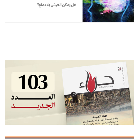
هل يمكن العيش بلا دماغ؟