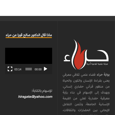
ماذا قال الدكتور صالح قورا عن حراء
مشغل
الفيديو
03:14
00:00
بوابة حراء
فضاء علمي ثقافي معرفي
يعنى بقراءة الإنسان والكون والحياة
من منظور قرآني حضاري إنساني،
للإسهام بالكتابة:
ويهدف إلى الإسهام في بناء رؤية
hiragate@yahoo.com
معرفية حضارية تعلي من القيمة
الإنسانية الجامعة، وتثمن التفاعل
الإيجابي بين الحضارات والثقافات،