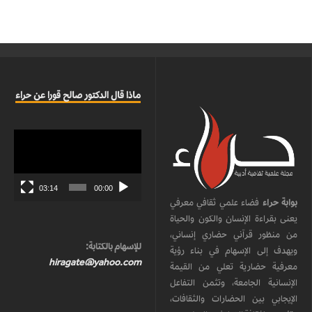
ماذا قال الدكتور صالح قورا عن حراء
مشغل
الفيديو
03:14
00:00
بوابة حراء
فضاء علمي ثقافي معرفي
يعنى بقراءة الإنسان والكون والحياة
من منظور قرآني حضاري إنساني،
للإسهام بالكتابة:
ويهدف إلى الإسهام في بناء رؤية
hiragate@yahoo.com
معرفية حضارية تعلي من القيمة
الإنسانية الجامعة، وتثمن التفاعل
الإيجابي بين الحضارات والثقافات،