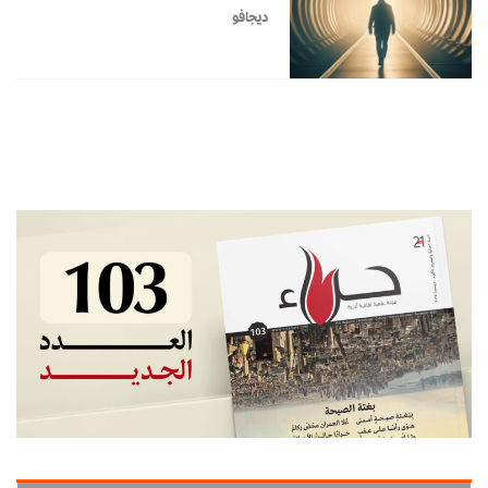
ديجافو