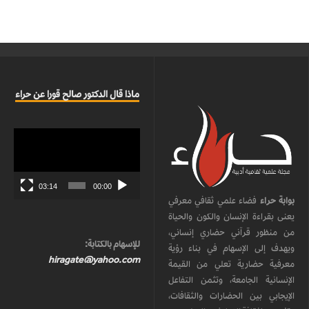
ماذا قال الدكتور صالح قورا عن حراء
مشغل
الفيديو
03:14
00:00
بوابة حراء
فضاء علمي ثقافي معرفي
يعنى بقراءة الإنسان والكون والحياة
من منظور قرآني حضاري إنساني،
للإسهام بالكتابة:
ويهدف إلى الإسهام في بناء رؤية
hiragate@yahoo.com
معرفية حضارية تعلي من القيمة
الإنسانية الجامعة، وتثمن التفاعل
الإيجابي بين الحضارات والثقافات،