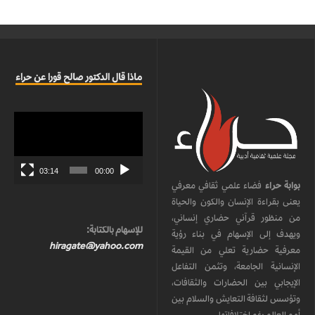
ماذا قال الدكتور صالح قورا عن حراء
مشغل
الفيديو
03:14
00:00
بوابة حراء
فضاء علمي ثقافي معرفي
يعنى بقراءة الإنسان والكون والحياة
من منظور قرآني حضاري إنساني،
للإسهام بالكتابة:
ويهدف إلى الإسهام في بناء رؤية
hiragate@yahoo.com
معرفية حضارية تعلي من القيمة
الإنسانية الجامعة، وتثمن التفاعل
الإيجابي بين الحضارات والثقافات،
وتؤسس لثقافة التعايش والسلام بين
أمم العالم رغم اختلافاتها.