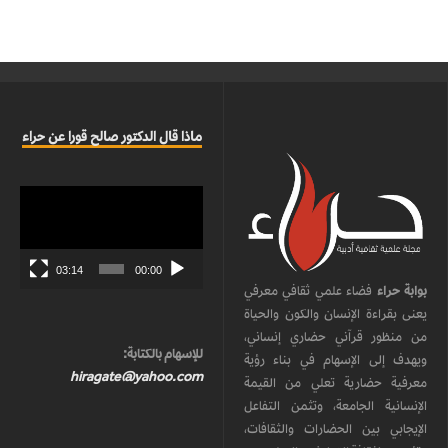
ماذا قال الدكتور صالح قورا عن حراء
مشغل
الفيديو
03:14
00:00
بوابة حراء
فضاء علمي ثقافي معرفي
يعنى بقراءة الإنسان والكون والحياة
من منظور قرآني حضاري إنساني،
للإسهام بالكتابة:
ويهدف إلى الإسهام في بناء رؤية
hiragate@yahoo.com
معرفية حضارية تعلي من القيمة
الإنسانية الجامعة، وتثمن التفاعل
الإيجابي بين الحضارات والثقافات،