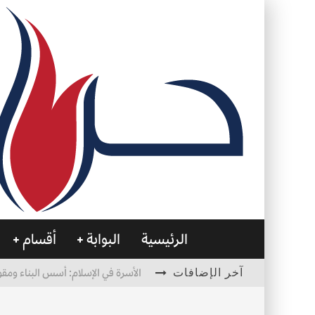
الرئيسية
البوابة
أقسام
آخر الإضافات
الأسرة في الإسلام: أسس البناء ومقو
العظام… صمتٌ يحمل الحياة