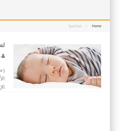
التصميم بين الهندسة والكون
الأمن في ضوء الوحي
Home
لماذا ننام؟
لما
ب
(حر
الأ
الإ