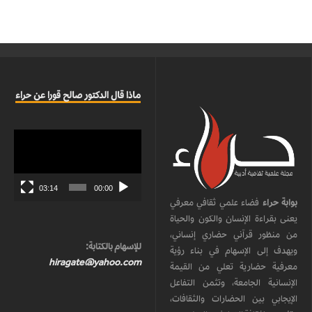
ماذا قال الدكتور صالح قورا عن حراء
مشغل
الفيديو
03:14
00:00
بوابة حراء
فضاء علمي ثقافي معرفي
يعنى بقراءة الإنسان والكون والحياة
من منظور قرآني حضاري إنساني،
للإسهام بالكتابة:
ويهدف إلى الإسهام في بناء رؤية
hiragate@yahoo.com
معرفية حضارية تعلي من القيمة
الإنسانية الجامعة، وتثمن التفاعل
الإيجابي بين الحضارات والثقافات،