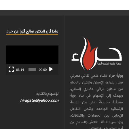
ماذا قال الدكتور صالح قورا عن حراء
مشغل
الفيديو
03:14
00:00
بوابة حراء
فضاء علمي ثقافي معرفي
يعنى بقراءة الإنسان والكون والحياة
من منظور قرآني حضاري إنساني،
للإسهام بالكتابة:
ويهدف إلى الإسهام في بناء رؤية
hiragate@yahoo.com
معرفية حضارية تعلي من القيمة
الإنسانية الجامعة، وتثمن التفاعل
الإيجابي بين الحضارات والثقافات،
وتؤسس لثقافة التعايش والسلام بين
أمم العالم رغم اختلافاتها.