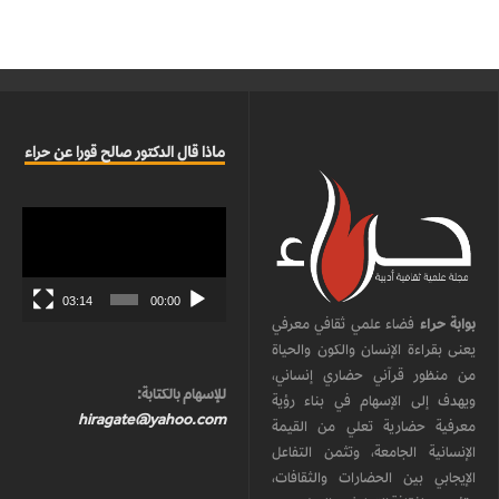
ماذا قال الدكتور صالح قورا عن حراء
مشغل
الفيديو
03:14
00:00
بوابة حراء
فضاء علمي ثقافي معرفي
يعنى بقراءة الإنسان والكون والحياة
من منظور قرآني حضاري إنساني،
للإسهام بالكتابة:
ويهدف إلى الإسهام في بناء رؤية
hiragate@yahoo.com
معرفية حضارية تعلي من القيمة
الإنسانية الجامعة، وتثمن التفاعل
الإيجابي بين الحضارات والثقافات،