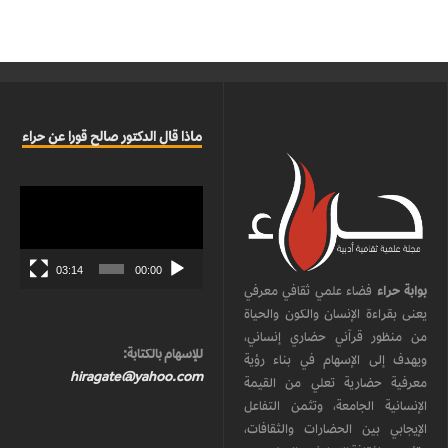
ماذا قال الدكتور صالح قورا عن حراء
مشغل
الفيديو
03:14
00:00
بوابة حراء
فضاء علمي ثقافي معرفي
يعنى بقراءة الإنسان والكون والحياة
من منظور قرآني حضاري إنساني،
للإسهام بالكتابة:
ويهدف إلى الإسهام في بناء رؤية
hiragate@yahoo.com
معرفية حضارية تعلي من القيمة
الإنسانية الجامعة، وتثمن التفاعل
الإيجابي بين الحضارات والثقافات،